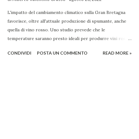
L'impatto del cambiamento climatico sulla Gran Bretagna
favorisce, oltre all'attuale produzione di spumante, anche
quella di vino rosso. Uno studio prevede che le
temperature saranno presto ideali per produrre vini rossi
fermi da Pinot Nero. Uno studio pubblicato sulla rivista
CONDIVIDI
POSTA UN COMMENTO
READ MORE »
scientifica di viticoltura OENO One ha scoperto che aree
significative dell'Inghilterra meridionale potrebbero
presto sperimentare condizioni di crescita ideali per
produrre vini rossi da uve Pinot Nero. Il vitigno è già
ampiamente piantato nel Regno Unito per essere utilizzato
negli spumanti inglesi, ma fino ad ora, la maturazione delle
uve non permetteva la produzione di vino rosso fermo.
Sembra però, in base ai nuovi modelli dei ricercatori per il
progetto Climate Resilience, che le cose stiano per
cambiare. Il modello suggerisce, infatti, che nei prossimi 20