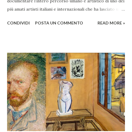
documentare l’intero percorso umano e artistico di uno dei
più amati artisti italiani e internazionali che ha lasciato un
segno indelebile nella storia della musica, dello spettacolo e
CONDIVIDI
POSTA UN COMMENTO
READ MORE »
della cultura. Dal 22 settembre al 6 gennaio 2023. La mostra,
frutto di una lunga ricerca di materiali, molti dei quali
esposti per la prima volta, è un percorso dal quale,
partendo dall’infanzia, evidenzia come il rapporto con la
musica di Lucio Dalla è sempre centrale ed è un elemento
continuativo che lo seguirà per tutta la vita. A 10 anni dalla
sua scomparsa, la mostra celebra la sua musica, le sue
canzoni, il suo genio. Oltre dieci le sezioni in cui è suddivisa
l’esposizione: Famiglia-Infanzia-Amicizie-Inizi musicali,
Dalla ci racconta, Il clarinetto, Il museo Dalla, Dalla e la sua
musica, Dalla e il cinema, Dalla e il teatro, Dalla e la
televisione, l’Universo Dalla, Dall...