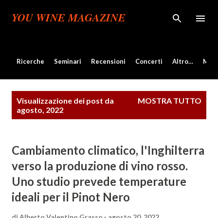
Passa ai contenuti principali
YOU WINE MAGAZINE
Ricerche
Seminari
Recensioni
Concerti
Altro…
Mos
P
Visualizzazione dei post da
MOSTRA TUTTO
o
agosto, 2022
s
t
Cambiamento climatico, l'Inghilterra
verso la produzione di vino rosso.
Uno studio prevede temperature
ideali per il Pinot Nero
di
Alberto Valentino Grasso
agosto 20, 2022