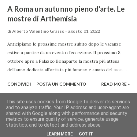
A Roma un autunno pieno d’arte. Le
mostre di Arthemisia
di
Alberto Valentino Grasso
agosto 01, 2022
Anticipiamo le prossime mostre subito dopo le vacanze
estive a partire da un evento d'eccezione. Il prossimo 8
ottobre apre a Palazzo Bonaparte la mostra più attesa
dell’anno dedicata all’artista più famoso e amato del mondo:
Van Gogh. Un percorso espositivo ed emozionale che
CONDIVIDI
POSTA UN COMMENTO
READ MORE »
attraverso un prestito del tutto eccezionale di ben 50
opere, tutte provenienti dal Museo Kröller Müller di
This site uses cookies from Google to deliver its services
Otterlo, ne racconta la vicenda umana e artistica. La pittura,
ALTRI POST
and to analyze traffic. Your IP address and user-agent are
i soggetti e i colori sgargianti saranno i protagonisti della
shared with Google along with performance and security
Chi siamo
Contatti
Cookie
Privacy
Copyright&Disclaimer
metrics to ensure quality of service, generate usage
prima grande esposizione in Italia dedicata al grande
© 2013 You Wine Magazine | Rivista Culturale (art. 28 L.69/63)
statistics, and to detect and address abuse.
artista Raoul Dufy, ospitata a Palazzo Cipolla dal 14 ottobre.
LEARN MORE
GOT IT