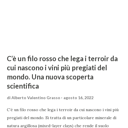
anni potrebbe esserci un aumento dell'1,4% delle
temperature medie durante la stagione di coltivazione
dell'uva da vino nell'Ingh...
C’è un filo rosso che lega i terroir da
cui nascono i vini più pregiati del
mondo. Una nuova scoperta
scientifica
di
Alberto Valentino Grasso
agosto 16, 2022
C’è un filo rosso che lega i terroir da cui nascono i vini più
pregiati del mondo. Si tratta di un particolare minerale di
natura argillosa (mixed-layer clays) che rende il suolo