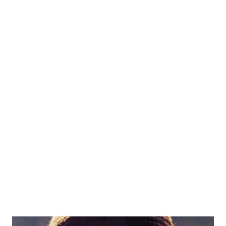
province italiane con una maggiore incidenza della
superficie a vite per uva da vino coltivata con metodo
biologico (13,3%). Nel 2021 ha raggiunto i 1368 ettari con un
ulteriore incremento di 66 ettari rispetto al 2020 delle
superfici certificate biologiche e in conversione. Difesa e
sostenibilità in viticoltura biologica sono i temi
approfonditi presso la Fondazione Edmund Mach
nell'ambito del tradizionale incontro annuale dove sono
state presentate le prove sperimentali in corso a San
Michele e realizzato in collaborazione con il Centro di
sperimentazione Laimburg. In apertura Claudio Ioriatti,
dirigente del Centro Trasferimento Tecnologico FEM, ha
e...