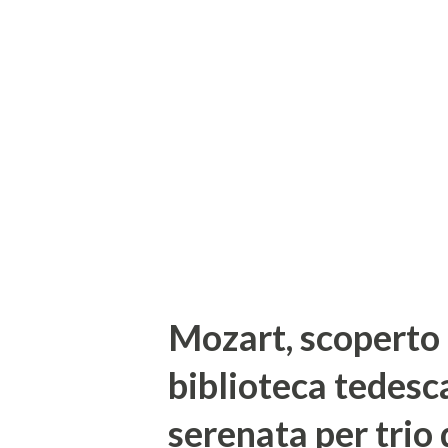
professor Attilio Giacosa, pre
su Vino, Alimentazione e Salute
promuovere la conoscenza sui 
che il vino può avere all'int
consapevole. Per Giacosa, le 
Mozart, scoperto 
biblioteca tedesca
serenata per trio 