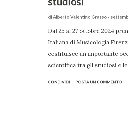
studiosi
di
Alberto Valentino Grasso
settemb
Dal 25 al 27 ottobre 2024 pren
Italiana di Musicologia Firen
costituisce un’importante occ
scientifica tra gli studiosi e 
l’assemblea annuale dei soci
CONDIVIDI
POSTA UN COMMENTO
SIdM si svolgerà a Firenze dal
dalla Società Italiana di Musi
di Firenze e con il Conservat
SIdM offrirà ai soci e alle soci