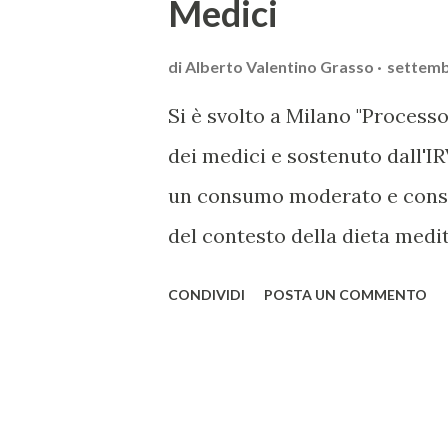
Medici
di
Alberto Valentino Grasso
settemb
Si è svolto a Milano "Processo
dei medici e sostenuto dall'I
un consumo moderato e consap
del contesto della dieta medi
dall'Ordine dei Medici e degli
CONDIVIDI
POSTA UN COMMENTO
(OMCeOMI), ha rappresentato 
vino possa essere parte di un
responsabilmente e con partic
vulnerabili. Tra i principali s