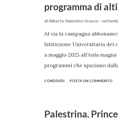
programma di alti
di
Alberto Valentino Grasso
settemb
Al via la campagna abbonament
Istituzione Universitaria dei
a maggio 2025 all’Aula magna 
programmi che spaziano dalla
grande stagione concertistica
CONDIVIDI
POSTA UN COMMENTO
Universitaria dei concerti car
proposte musicali, dalle gran
performance cameristiche, da
Palestrina, Princ
abbonamenti e biglietti access