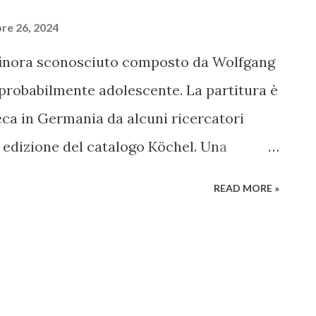
re 26, 2024
finora sconosciuto composto da Wolfgang
robabilmente adolescente. La partitura è
teca in Germania da alcuni ricercatori
 edizione del catalogo Köchel. Una
 chi ha scritto questa semplice partitura
READ MORE »
bino prodigio a nome di Wolfgang Amadeus
nata per trio di archi che compose intorno
e era adolescente. Dopo il ritrovamento, i
el catalogo Köchel che ricordo è l'elenco
ore austriaco. La prima edizione del