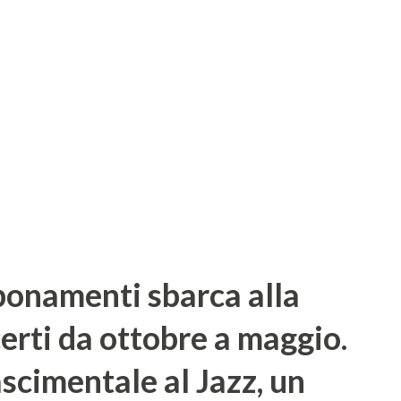
r relativi a progetti in itinere,
di ricerca di interesse musicologico. I
alle studiose la possibilità di condividere
progetti di ricerca in corso e di discuterne
tivi attraverso un’interazione p...
onamenti sbarca alla
erti da ottobre a maggio.
scimentale al Jazz, un