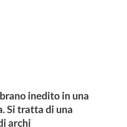
sidente dell'IRVAS (Istituto per la Ricerca
), istituito nel 2023 con l’obiettivo di
temi della dieta mediterranea e il ruolo
erno di questa, se consumato in maniera
conclusioni del processo sono un...
brano inedito in una
. Si tratta di una
di archi