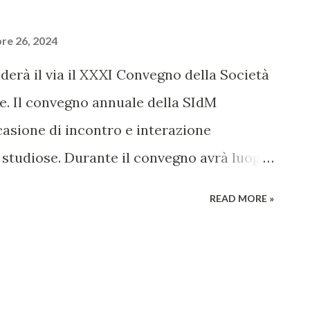
re 26, 2024
derà il via il XXXI Convegno della Società
ze. Il convegno annuale della SIdM
asione di incontro e interazione
le studiose. Durante il convegno avrà luogo
. Il trentunesimo Convegno Annuale della
READ MORE »
 25 al 27 ottobre 2024, e sarà organizzato
cologia in collaborazione con l’Università
orio “Luigi Cherubini”. Anche quest’anno la
e la possibilità di presentare, oltre alle