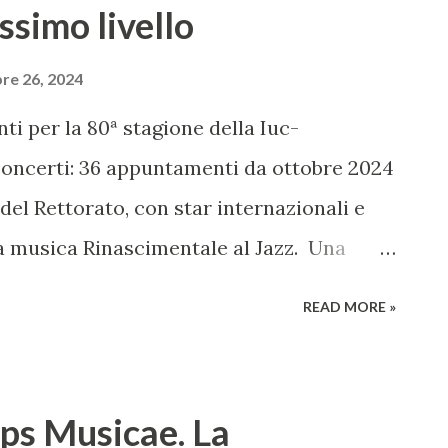
ssimo livello
re 26, 2024
i per la 80ª stagione della Iuc-
 concerti: 36 appuntamenti da ottobre 2024
del Rettorato, con star internazionali e
 musica Rinascimentale al Jazz. Una
 quella presentata dalla Iuc-Istituzione
READ MORE »
atterizzata da una ricca varietà di
di esecuzioni sinfoniche alle intime
lla musica Rinascimentale al jazz. Con
eps Musicae. La
ibili, questa stagione si rivolge ad un