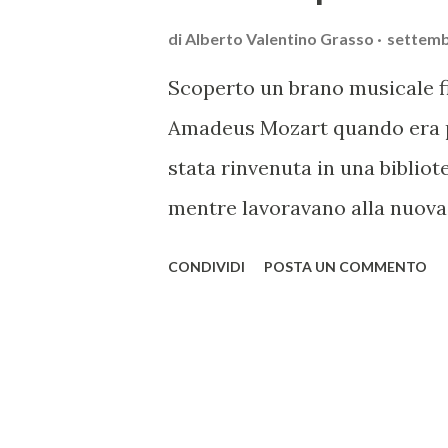
di
Alberto Valentino Grasso
settemb
Scoperto un brano musicale 
Amadeus Mozart quando era p
stata rinvenuta in una biblio
mentre lavoravano alla nuova
scoperta importante visto che
CONDIVIDI
POSTA UN COMMENTO
è quel genio musicale e bam
Mozart. Si tratta di una sere
al 1760, quando il compositor
ricercatori l'hanno inserita n
di tutti i lavori del composit