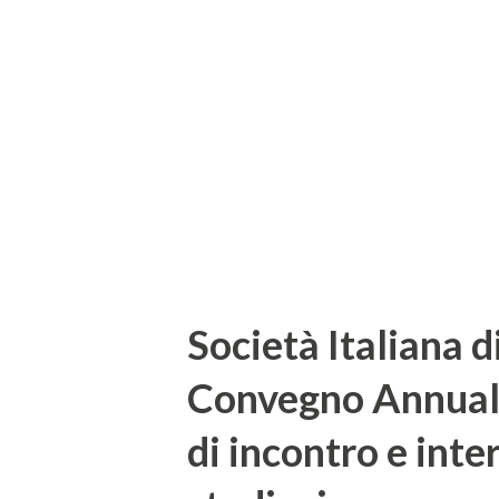
catalogo fu pubblicata nel 18
nome. Precisamente la scopert
Lipsia, in Germania, appunto
Köchel. Si ritiene che la "Sere
Mozart. Gl...
Società Italiana di
Convegno Annuale
di incontro e inte