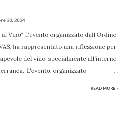
re 30, 2024
 al Vino". L'evento organizzato dall'Ordine
RVAS, ha rappresentato una riflessione per
evole del vino, specialmente all'interno
terranea. L'evento, organizzato
 Odontoiatri della Provincia di Milano
READ MORE »
una riflessione importante su come il
o stile di vita sano, purché consumato
olare attenzione alle categorie
ostenitori di questo approccio vi è il