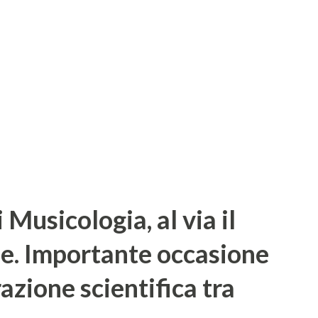
62 da Ludwig von Kochel, da cui prende il
a è avvenuta nella biblioteca musicale di
 durante l'aggiornamento del catalogo
nate ex C" sia un'opera giovanile di
 Musicologia, al via il
. Importante occasione
razione scientifica tra