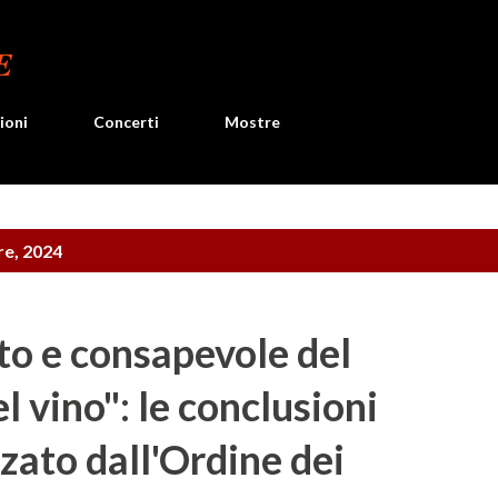
Passa ai contenuti principali
E
ioni
Concerti
Mostre
re, 2024
o e consapevole del
l vino": le conclusioni
zato dall'Ordine dei