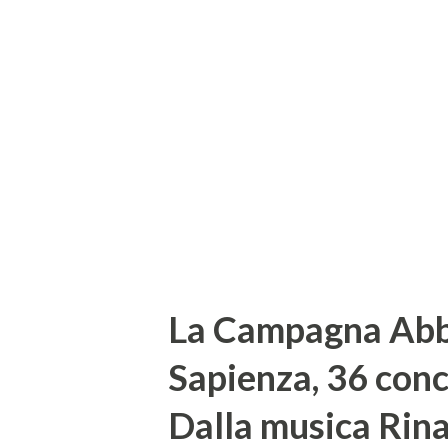
consuete relazioni, anche poste
riguardanti qualunque ambito 
poster offrono agli studiosi e 
con la comunità scientifica i 
contenuti, metodologie e obiet
La Campagna Abb
Sapienza, 36 conc
Dalla musica Rina