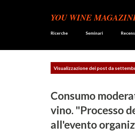
YOU WINE MAGAZIN
Ricerche
Seminari
Recens
P
Visualizzazione dei post da settemb
o
s
Consumo moderat
t
vino. "Processo de
all'evento organiz