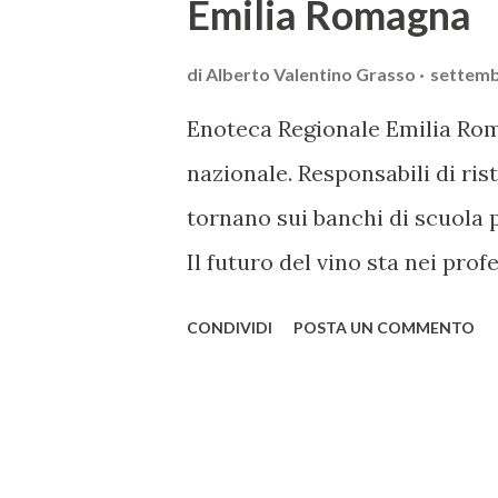
Emilia Romagna
di
Alberto Valentino Grasso
settemb
Enoteca Regionale Emilia Roma
nazionale. Responsabili di ris
tornano sui banchi di scuola 
Il futuro del vino sta nei prof
come del cliente abituale. Da
CONDIVIDI
POSTA UN COMMENTO
“Carta Canta Academy”, primo
perfezionare la preparazione 
servizio del vino. Quattro inco
di 16 ore di lezione, saranno 