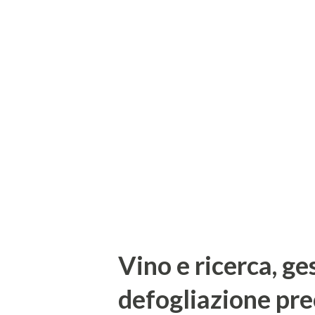
patogeno sono devastanti: par
improvvisamente interessando l
mostrano una maturazione irr
verde. Quando l'infezione div
con clorosi internervale, ment
Le viti infette alla fine muoion
Vino e ricerca, ge
defogliazione prec