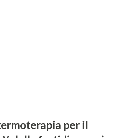
un traguardo importante, contrassegnato da
 internazionali e proposte che spaziano
 dalla contemporanea a generi trasversali.
gio e senza confini, sempre nel segno della
e da tre quarti di secolo rendono la IUC una
norama delle istituzioni musicali europee.
i appuntamenti inaugurali che ...
 termoterapia per il