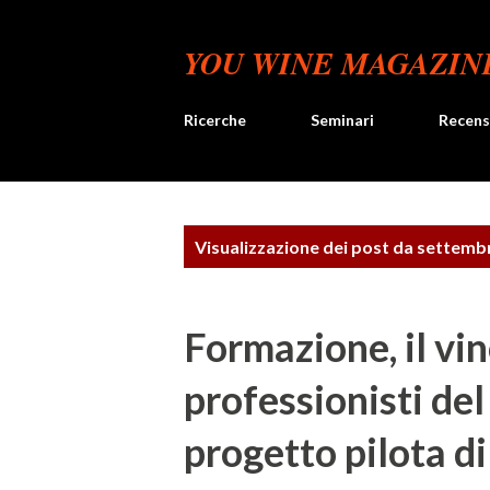
YOU WINE MAGAZIN
Ricerche
Seminari
Recens
P
Visualizzazione dei post da settemb
o
s
Formazione, il vin
t
professionisti del 
progetto pilota d