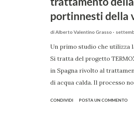
trattamento della 
portinnesti della 
di
Alberto Valentino Grasso
settemb
Un primo studio che utilizza l
Si tratta del progetto TERMO
in Spagna rivolto al trattamen
di acqua calda. Il processo no
Xylella fastidiosa è un batter
CONDIVIDI
POSTA UN COMMENTO
tipi di piante fra le quali, tra 
vite che, per quest'ultima sp
agente della ben nota malattia 