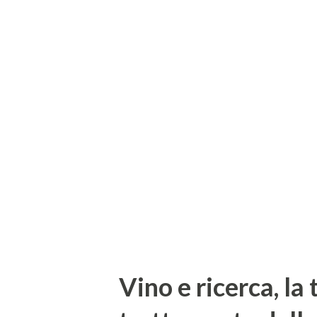
Universitaria dei Concerti: 
un cartellone ricco di artisti
dalla musica classica al jazz,
Scelte culturali ad ampio rag
più alta qualità artistica, ch
realtà pressoché unica nel pa
Come di consueto, sono due gl
Vino e ricerca, la