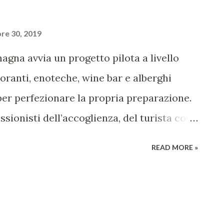
re 30, 2019
gna avvia un progetto pilota a livello
toranti, enoteche, wine bar e alberghi
per perfezionare la propria preparazione.
essionisti dell’accoglienza, del turista così
 questa consapevolezza nasce il progetto
READ MORE »
 corso di formazione ideato per
dei professionisti che si occupano del
ntri a partire dal 7 ottobre, per un totale
offerti da Enoteca Regionale Emilia