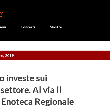
Passa ai contenuti principali
E
ioni
Concerti
Mostre
re, 2019
o investe sui
settore. Al via il
i Enoteca Regionale