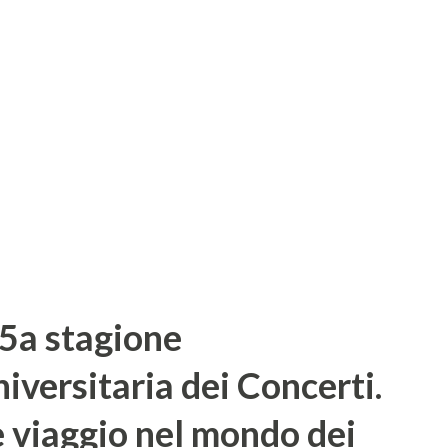
li di sala dei pubblici esercizi. “Obiettivo
onoscenza dei vini emiliano-romagnoli,
buire al miglioramento della qualità
fferma Ambrogio Manzi, direttore di
voluto realizzare un corso di marketing e
75a stagione
niversitaria dei Concerti.
 viaggio nel mondo dei