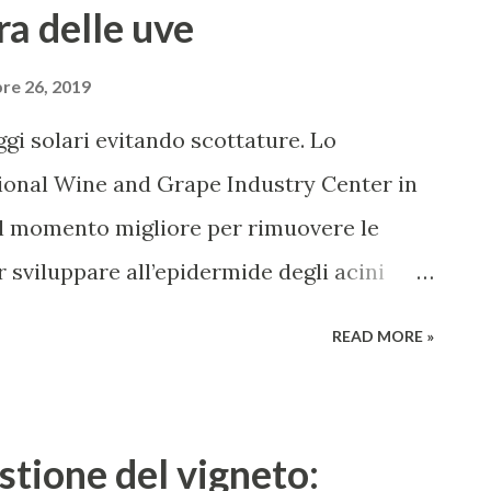
ra delle uve
re 26, 2019
ggi solari evitando scottature. Lo
ional Wine and Grape Industry Center in
 il momento migliore per rimuovere le
r sviluppare all’epidermide degli acini
ultati dello studio su vitigno Chardonnay
READ MORE »
e ridurre i danni da scottatura delle uve.
 vigneto, quella della defogliazione è tra
sive alla potatura invernale. La
stione del vigneto:
ratica colturale diffusa da molto tempo,