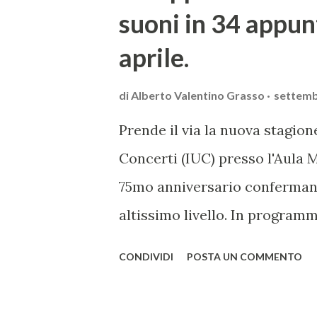
suoni in 34 appun
aprile.
di
Alberto Valentino Grasso
settemb
Prende il via la nuova stagione
Concerti (IUC) presso l'Aula M
75mo anniversario confermand
altissimo livello. In program
musica sacra e il jazz, e per 
CONDIVIDI
POSTA UN COMMENTO
più diverse si susseguono e si
artistica. La stagione 2019-20