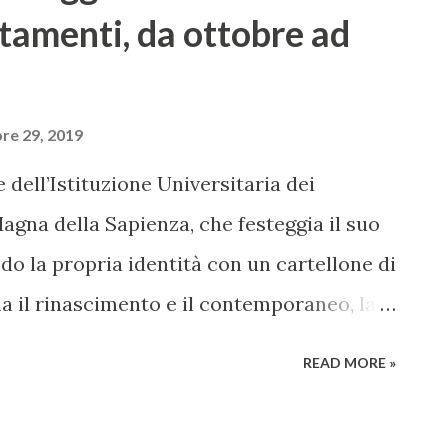
tamenti, da ottobre ad
re 29, 2019
 dell’Istituzione Universitaria dei
agna della Sapienza, che festeggia il suo
o la propria identità con un cartellone di
ma il rinascimento e il contemporaneo, la
la prima volta anche la danza: le musiche
READ MORE »
 fondono nel segno della più alta qualità
20 sarà la numero 75 dell’Istituzione