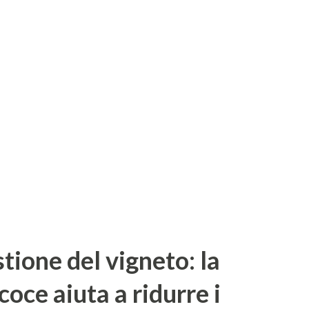
te della foglia verde si secca
'intera chioma, anche gli steli infetti
egolare e chiazze di tessuto marrone e
enta cronica, le foglie diventano deformi
re i germogli hanno internodi più corti.
o. Ciò avviene più rap...
stione del vigneto: la
oce aiuta a ridurre i