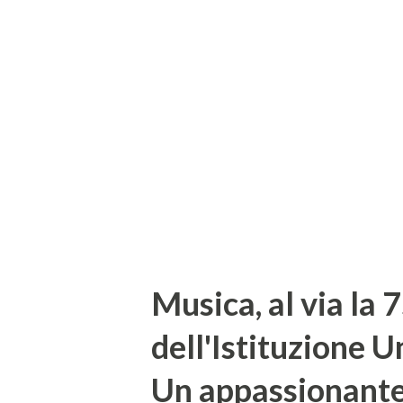
Romagna a titolari o responsabi
del corso è approfondire la c
ma anche e soprattutto contri
dell’accoglienza italiana – a
Enoteca Regionale - Abbiamo 
comunicazione unico a...
Musica, al via la 
dell'Istituzione U
Un appassionante