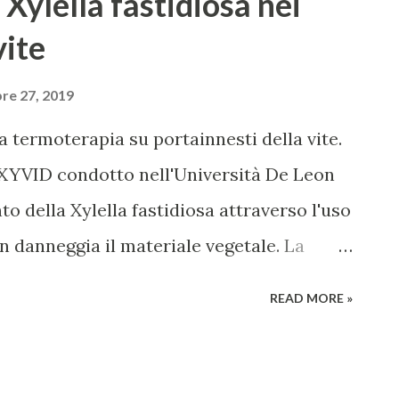
Xylella fastidiosa nei
vite
re 27, 2019
a termoterapia su portainnesti della vite.
XYVID condotto nell'Università De Leon
to della Xylella fastidiosa attraverso l'uso
n danneggia il materiale vegetale. La
io fitopatogeno capace di attaccare diversi
READ MORE »
le più importanti, oltre all'olivo, anche la
ecie, era conosciuto esclusivamente come
di Pierce (PD). Gli effetti di questo