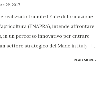
re 29, 2017
i e realizzato tramite l’Ente di formazione
fagricoltura (ENAPRA), intende affrontare
s, in un percorso innovativo per entrare
un settore strategico del Made in Italy. Le
ela dei marchi, lo studio dei mercati
READ MORE »
 presso la fiorentina Business Strategies il
ne e tutela dei marchi italiani sui
nali”, una sorta di master della durata di
 esperti europei del settore vitivinicolo.
Strategies rappresenta un’esperienza