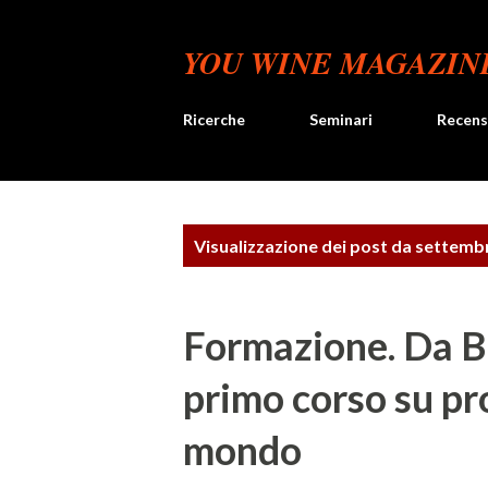
YOU WINE MAGAZIN
Ricerche
Seminari
Recens
P
Visualizzazione dei post da settemb
o
s
Formazione. Da Bu
t
primo corso su pr
mondo