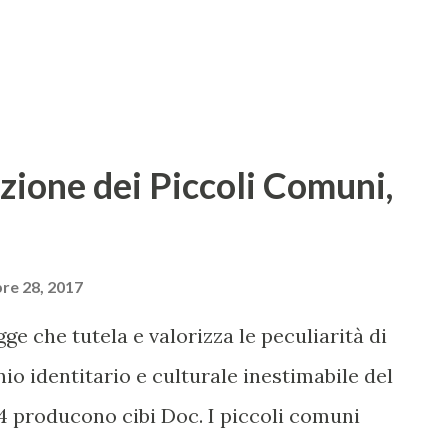
 mercato al mondo per import di prodotti
o fi...
azione dei Piccoli Comuni,
re 28, 2017
ge che tutela e valorizza le peculiarità di
io identitario e culturale inestimabile del
 4 producono cibi Doc. I piccoli comuni