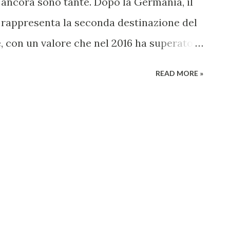
e ancora sono tante. Dopo la Germania, il
rappresenta la seconda destinazione del
 con un valore che nel 2016 ha superato i
l totale. Anche nei primi sette mesi di
READ MORE »
e di food&beverage negli USA sono
da un’índagine realizzata da Agrifood
i consumatori statunitensi e canadesi
crescita, in virtù di un’ottima
mento di qualità di cui godono le nostre
e al recente accordo di libero scambio
ero ottenere un ulteriore spinta
iore ai 130 Miliardi di euro, gli Stati