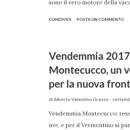
sono il vero motore della va
legato il proprio nome a orma
CONDIVIDI
POSTA UN COMMENTO
Sedano bianco di Sperlonga, d
Gavi, dai maccheroncini di Ca
Vigoleno al vino Loazzolo che
Vendemmia 2017
d’Italia. Tre piccoli comuni s
Montecucco, un v
per gli allevamenti destinati 
per la nuova fron
italiani a denominazione di or
trovano gli uliveti dai quali s
di
Alberto Valentino Grasso
settemb
riconosciuti dall’Unione Europ
Vendemmia Montecucco: rese b
nell’esprimere apprezzamento 
uve, e per il Vermentino si par
della legge, a lu...