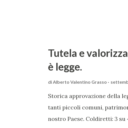
Uniti rappresentano il primo
agroalimentari. Al secondo post
Tutela e valorizz
è legge.
di
Alberto Valentino Grasso
settemb
Storica approvazione della leg
tanti piccoli comuni, patrimon
nostro Paese. Coldiretti: 3 su