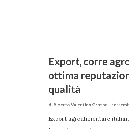
struttura del corso è modular
fine di illustrare, dal punto di v
Export, corre agr
ottima reputazio
qualità
di
Alberto Valentino Grasso
settemb
Export agroalimentare italian