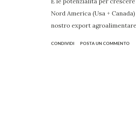
E le potenzialità per crescer
Nord America (Usa + Canada) 
nostro export agroalimentare,
4,6 Miliardi di euro, il 12% de
CONDIVIDI
POSTA UN COMMENTO
quest’anno le vendite italian
aumentate di oltre il 7%, ma 
Monitor di Nomisma e CRIF su
emergono ulteriori margini di 
reputazione e di un posiziona
produzioni e che, anche grazi
con il Canada (CETA), potrebb
propulsiva. Con un valore super