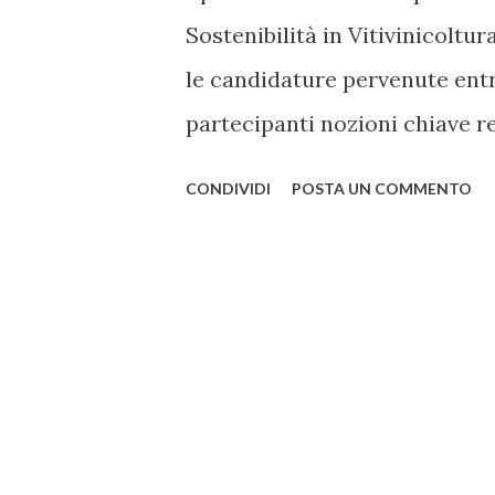
Sostenibilità in Vitivinicoltu
le candidature pervenute entr
partecipanti nozioni chiave rel
le conoscenze utili alla valuta
CONDIVIDI
POSTA UN COMMENTO
nella filiera vitivinicola att
sostenibilità nella Vitivinicolt
corso che si terrà il 25 - 26 -
CHIUSA GRANDE, Casali Noccian
consulenti, personale di aziend
che intendono conoscere le mo
indicatori di sostenibilità VIV