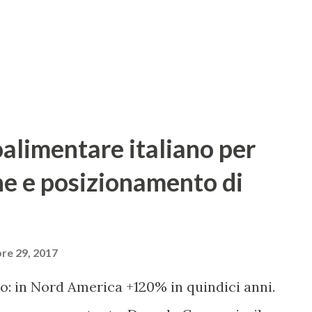
e e include lezioni teoriche e workshop al
ista pratico, l...
oalimentare italiano per
ne e posizionamento di
re 29, 2017
o: in Nord America +120% in quindici anni.