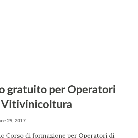
 in campo agricolo – ha detto il
nte di Economia all’Università di Verona,
re agribusiness è un imperativo per le
ù lo è per un comparto come il vino che f...
 gratuito per Operatori
 Vitivinicoltura
re 29, 2017
imo Corso di formazione per Operatori di