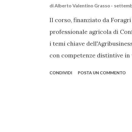
di
Alberto Valentino Grasso
settemb
Il corso, finanziato da Foragr
professionale agricola di Con
i temi chiave dell'Agribusines
con competenze distintive in 
tecniche di promozione, la tut
CONDIVIDI
POSTA UN COMMENTO
internazionali. È iniziato oggi
primo corso Foragri “Promozio
mercati vitivinicoli internazio
45 ore condotto dai principali
“Il corso voluto da Business 