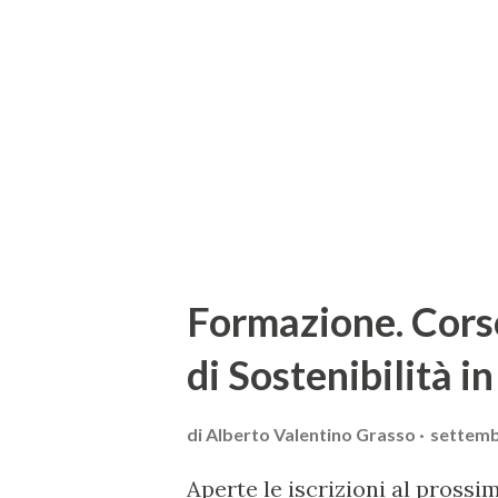
pionieristica della formazione
responsabile del corso e doce
Davide Gaeta –. Oggi saper fa
nostre aziende, e ancora di pi
Formazione. Corso
di Sostenibilità in
di
Alberto Valentino Grasso
settemb
Aperte le iscrizioni al pross