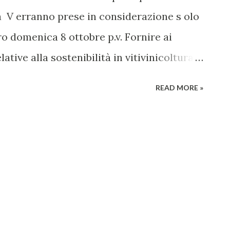
ra V erranno prese in considerazione s olo
o domenica 8 ottobre p.v. Fornire ai
ative alla sostenibilità in vitivinicoltura e
zione delle prestazioni di sostenibilità
READ MORE »
raverso il programma nazionale VIVA – La
ura in Italia. Questo l'ob biettivo del
 27 ottobre 2017 presso l'Azienda Agricola
o 65010 (PE). Il corso è rivolto a
e vitivinicole e auditor di enti di verifica
dalità di applicazione e calcolo degli
A e il relativo modello di certificazione. La