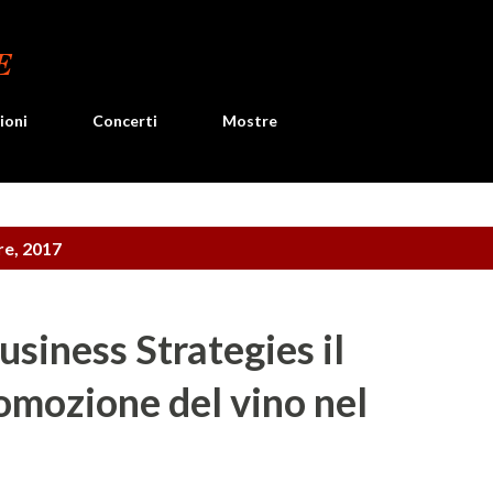
Passa ai contenuti principali
E
ioni
Concerti
Mostre
re, 2017
siness Strategies il
omozione del vino nel