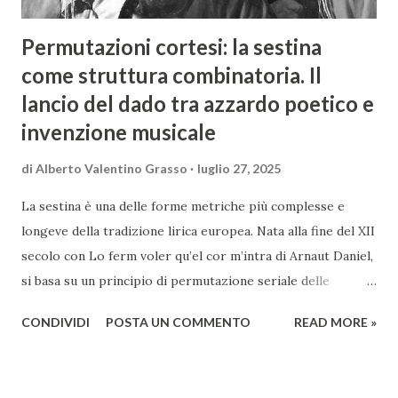
Permutazioni cortesi: la sestina
come struttura combinatoria. Il
lancio del dado tra azzardo poetico e
invenzione musicale
di
Alberto Valentino Grasso
luglio 27, 2025
La sestina è una delle forme metriche più complesse e
longeve della tradizione lirica europea. Nata alla fine del XII
secolo con Lo ferm voler qu’el cor m’intra di Arnaut Daniel,
si basa su un principio di permutazione seriale delle
parole-rima, radicato nella cultura cortese e nel gusto
CONDIVIDI
POSTA UN COMMENTO
READ MORE »
ludico dei trovatori. La sua struttura, concepita come un
sistema combinatorio rigoroso, trova un possibile
riferimento simbolico nella disposizione numerica delle