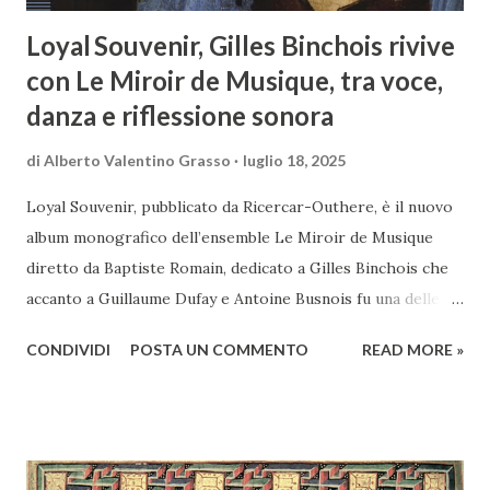
Loyal Souvenir, Gilles Binchois rivive
con Le Miroir de Musique, tra voce,
danza e riflessione sonora
di
Alberto Valentino Grasso
luglio 18, 2025
Loyal Souvenir, pubblicato da Ricercar-Outhere, è il nuovo
album monografico dell’ensemble Le Miroir de Musique
diretto da Baptiste Romain, dedicato a Gilles Binchois che
accanto a Guillaume Dufay e Antoine Busnois fu una delle
figure cardine della scuola borgognona. Il gruppo francese
CONDIVIDI
POSTA UN COMMENTO
READ MORE »
firma una delle più rigorose e ispirate riletture del
repertorio del compositore franco-fiammingo, la cui opera
si colloca al crocevia tra le ultime fioriture dell’ars nova e le
prime istanze dell’Umanesimo musicale. Un album che
oserei definire necessario, frutto di un progetto che si