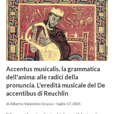
colloca tra le operazioni discografiche più convincenti
degli ultimi anni per coerenza estetica e profondità
interpretativa. Attivo da oltre un decennio e specializzato
nel repertorio medievale e rinascimentale, l’ensemble Le
Miroir de Musique propone in questa incisione un’ampia
selezione di brani sacri e profani, alternando composizioni
vocali a raffinate trascrizioni strumentali tratte da fonti
coeve come il Buxheimer O...
Accentus musicalis, la grammatica
dell'anima: alle radici della
pronuncia. L'eredità musicale del De
accentibus di Reuchlin
di
Alberto Valentino Grasso
luglio 17, 2025