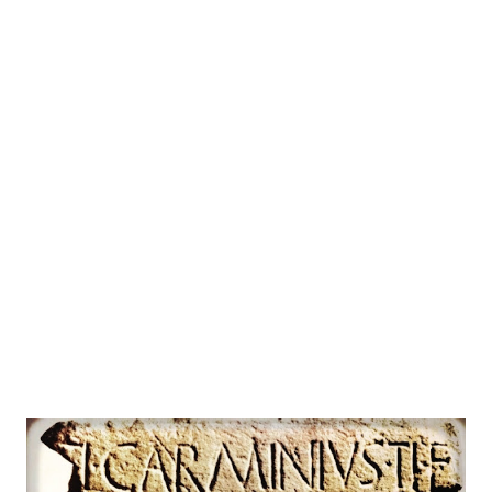
facce del dado, ampiamente documentata nella cultura
medievale. L’analisi delle fonti metriche e retoriche mette
in luce la stretta relazione tra la rigidità formale del
meccanismo permutativo e le potenzialità espressive della
sestina, che nel Rinascimento venne rielaborata anche in
ambito musicale da compositori sensibili alla tensione tra
regola e invenzione. <Bella foudatz e joc de datz> (Giraut
de Bornelh) Tra le forme liriche fisse del canone
occidentale, la sestina si distingue per la sua struttura
singolarmente vincolante:...