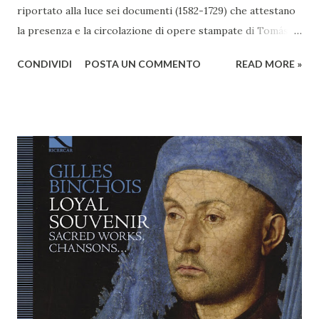
riportato alla luce sei documenti (1582-1729) che attestano
la presenza e la circolazione di opere stampate di Tomás
Luis de Victoria, tra cui i Motecta (1572), il Liber primus
CONDIVIDI
POSTA UN COMMENTO
READ MORE »
(1576) e l’Officium defunctorum (1605). Queste fonti, finora
inedite, offrono un contributo rilevante alla comprensione
della geografia musicale della Spagna post-tridentina,
mettendo in luce il ruolo delle istituzioni ecclesiastiche
provinciali nella ricezione del repertorio polifonico. Il
meticoloso lavoro di Delgado aggiunge così un tassello
prezioso alla conoscenza della diffusione delle opere di
Victoria nella Castiglia settentrionale. Nel cuore della
Castiglia nordoccidentale, l’archivio della cattedrale di
Zamora restituisce una testimonianza preziosa e in parte
sorprendente della diffusione e della ricezione dell’opera di
Tomás Luis de Victoria, massimo esponente della polifonia
sacra spagnola del t...