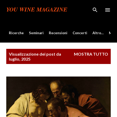
Passa ai contenuti principali
YOU WINE MAGAZINE
Ricerche
Seminari
Recensioni
Concerti
Altro…
Mos
P
Visualizzazione dei post da
MOSTRA TUTTO
o
luglio, 2025
s
t