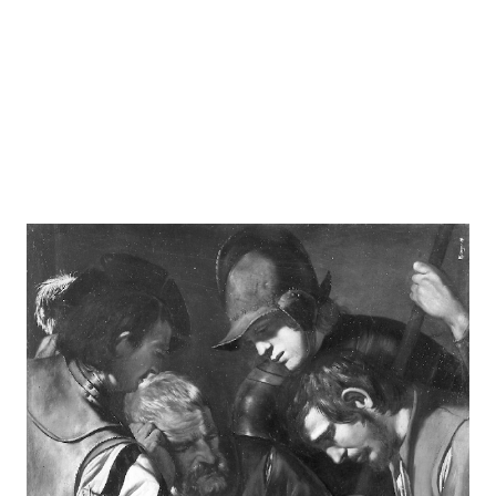
fasti della scuola partenopea. A Napoli debuttò con I
solitari di Scozia (1815), ma il suo stile rimase sempre
"latera...