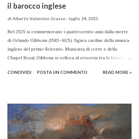
il barocco inglese
di
Alberto Valentino Grasso
luglio 24, 2025
Nel 2025 si commemorano i quattrocento anni dalla morte
di Orlando Gibbons (1583–1625), figura cardine della musica
inglese del primo Seicento. Musicista di corte e della
Chapel Royal, Gibbons si colloca al crocevia tra la fiorente
eredità elisabettiana di William Byrd e la futura fioritura
CONDIVIDI
POSTA UN COMMENTO
READ MORE »
barocca rappresentata da Henry Purcell. La sua produzione
si distingue per un equilibrio raro tra sobrietà liturgica,
intensità espressiva e finezza contrappuntistica. Gibbons si
muove con naturalezza nella delicata transizione tra
Rinascimento e primo Barocco, incarnando la figura del
musicista completo: coro, tastiere, consort di viole,
madrigale, sacro e profano. In un’epoca di profonda
trasformazione musicale, seppe coniugare rigore tecnico e