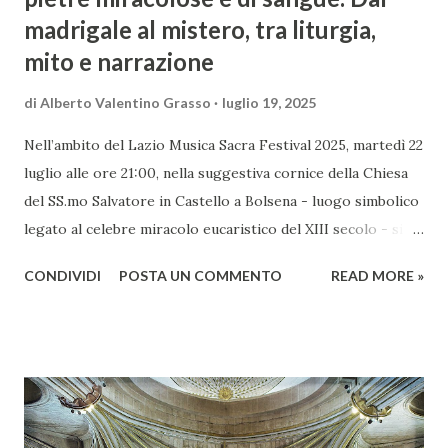
madrigale al mistero, tra liturgia,
mito e narrazione
di
Alberto Valentino Grasso
luglio 19, 2025
Nell’ambito del Lazio Musica Sacra Festival 2025, martedì 22
luglio alle ore 21:00, nella suggestiva cornice della Chiesa
del SS.mo Salvatore in Castello a Bolsena - luogo simbolico
legato al celebre miracolo eucaristico del XIII secolo - si
terrà uno degli appuntamenti più intensi e affascinanti
CONDIVIDI
POSTA UN COMMENTO
READ MORE »
dell’intera rassegna. Il concerto La Missa Petra Sancta:
storie di pietre miracolose e di sangue..., offrirà un ideale
viaggio musicale attraverso l’evoluzione della spiritualità
tra Rinascimento e Barocco. Protagonista della serata la
Cappella Musicale di Santa Maria dell’Anima, diretta da
Flavio Colusso, con musiche di Palestrina, Carissimi e dello