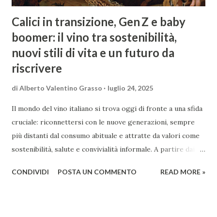
Calici in transizione, Gen Z e baby
boomer: il vino tra sostenibilità,
nuovi stili di vita e un futuro da
riscrivere
di
Alberto Valentino Grasso
luglio 24, 2025
Il mondo del vino italiano si trova oggi di fronte a una sfida
cruciale: riconnettersi con le nuove generazioni, sempre
più distanti dal consumo abituale e attratte da valori come
sostenibilità, salute e convivialità informale. A partire dai
dati più recenti di Nomisma Wine Monitor, ho cercato di
CONDIVIDI
POSTA UN COMMENTO
READ MORE »
esplorare le profonde differenze tra i comportamenti di
consumo della Gen Z e quelli dei baby boomer, mettendo in
luce come le variabili anagrafiche non bastino più a