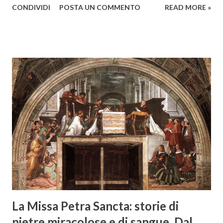
CONDIVIDI
POSTA UN COMMENTO
READ MORE »
prospettive teoriche sull’esperienza musicale come forma
di conoscenza incarnata e condivisa. Superando le
dicotomie storiche tra forma e sentimento, tra contenuto e
struttura, tra pensiero e percezione, questo articolo
delinea un profilo aggiornato dello stato dell’arte,
attingendo a studi recenti di ambito internazionale. Ne
emerge un'estetica multiprospettica, attenta all’interazione
tra corpo, mente e cultura, capace di accogliere tanto il
rigore teorico quanto la complessità vissuta
dell’esperienza musicale. Nel panorama contemporaneo,
l’estetica della musica si configura come un territorio in
movimento, segnato da un’apertura senza precedenti verso
prospettive interdisciplinari. Le riflessio...
La Missa Petra Sancta: storie di
pietre miracolose e di sangue. Dal