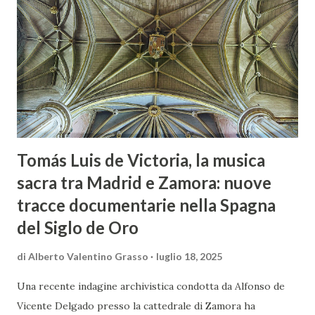
stesso Colusso, in dialogo con i testi di Paolo Sequi, affidati
alla voce narrante di Silvia De Palma. Quale luogo, se non la
Chiesa del SS.mo Salvatore in Castello, nel cuore del
suggestivo borgo di Bolsena, incastonato tra memoria
paleocristiana e atmosfere medievali, poteva ospitare uno
degli appuntamenti più rilevanti del Lazio Musica Sac...
Tomás Luis de Victoria, la musica
sacra tra Madrid e Zamora: nuove
tracce documentarie nella Spagna
del Siglo de Oro
di
Alberto Valentino Grasso
luglio 18, 2025
Una recente indagine archivistica condotta da Alfonso de
Vicente Delgado presso la cattedrale di Zamora ha