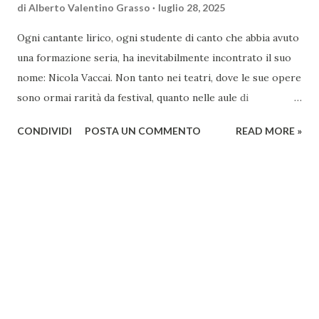
di
Alberto Valentino Grasso
luglio 28, 2025
Ogni cantante lirico, ogni studente di canto che abbia avuto
una formazione seria, ha inevitabilmente incontrato il suo
nome: Nicola Vaccai. Non tanto nei teatri, dove le sue opere
sono ormai rarità da festival, quanto nelle aule di
conservatorio, tra le mani degli insegnanti, dentro le prime
CONDIVIDI
POSTA UN COMMENTO
READ MORE »
lezioni di tecnica vocale. Il suo Metodo pratico di canto
italiano per camera, pubblicato a Londra nel 1832, è
diventato un manuale "classico" della didattica vocale,
cantato e studiato in tutto il mondo per quasi due secoli,
con oltre cento edizioni in almeno tredici lingue. Nato a
Tolentino nel 1790 da una famiglia di medici, Nicola Vaccai
sembrava destinato a una carriera forense. Inviato a Roma
per studiare legge, scoprì invece la propria vocazione
musicale, completando gli studi con Giuseppe Jannacconi e
poi a Napoli con Giovanni Paisiello, maestro degli ultimi