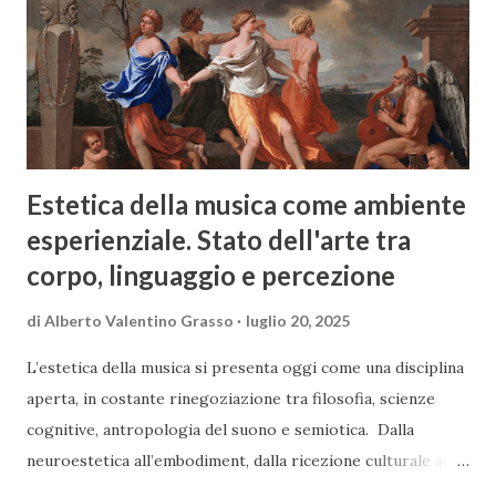
fervore espressivo, lasciando un’opera nitida, coerente e
ancora sorprendentemente attuale. Le celebrazioni del
2025 non si limitano a commemorare l’anniversario della
sua morte, ma rilanciano il valore vivo della sua musica, che
abbraccia due epoche e cont...
Estetica della musica come ambiente
esperienziale. Stato dell'arte tra
corpo, linguaggio e percezione
di
Alberto Valentino Grasso
luglio 20, 2025
L’estetica della musica si presenta oggi come una disciplina
aperta, in costante rinegoziazione tra filosofia, scienze
cognitive, antropologia del suono e semiotica. Dalla
neuroestetica all’embodiment, dalla ricezione culturale alla
dimensione simbolica, una mappa delle più recenti