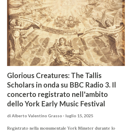
tecnocratiche: servono trasformazioni strutturali,
integrazione tra innovazione e pratiche agroecologiche, e
politiche di lungo respiro. Necessaria un analisi delle
criticità sollevate dalla ricerca, proponendo una lettura più
articolata delle sfide agricole globali. Lo studio "The risk of
the ‘producing more with less’ narrative", firmato da
Pasquale De Vita (CREA) e Bruno Basso (Michigan State
University), pubblicato s...
Glorious Creatures: The Tallis
Scholars in onda su BBC Radio 3. Il
concerto registrato nell'ambito
dello York Early Music Festival
di
Alberto Valentino Grasso
luglio 15, 2025
Registrato nella monumentale York Minster durante lo