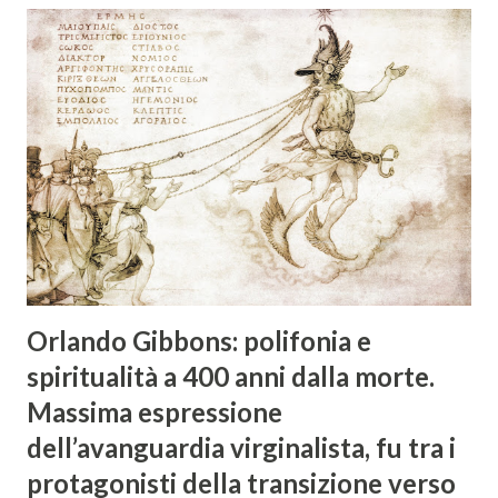
spiegare i cambiamenti in atto. In un contesto segnato
dall’inverno demografico e da una crescente attenzione al
benessere individuale, il vino è chiamato a ripensare
linguaggi, formati e modalità di relazione con il pubblico
per riscrivere il proprio futuro. Nel mondo del vino si
discute da anni di un fenomeno tanto evidente quanto
difficile da inquadrare con lucidità: la progressiva
disaffezione delle nuove generazioni nei confronti del
nettare di bacco. Non si tratta solo di una preferenza per
cocktail o bevande analcoliche, m...
Orlando Gibbons: polifonia e
spiritualità a 400 anni dalla morte.
Massima espressione
dell’avanguardia virginalista, fu tra i
protagonisti della transizione verso