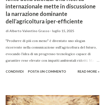
internazionale mette in discussione
la narrazione dominante
dell’agricoltura iper-efficiente
di
Alberto Valentino Grasso
luglio 15, 2025
"Produrre di più con meno" è diventato uno slogan
ricorrente nella comunicazione sull’agricoltura del futuro,
evocando l’idea di un progresso tecnologico capace di
garantire rese elevate con impatti ambientali ridotti. Ma
quanto è solida questa promessa? Uno studio del CREA, in
CONDIVIDI
POSTA UN COMMENTO
READ MORE »
collaborazione con la Michigan State University e
pubblicato su Nature Food, mette in discussione questa
narrazione dominante, svelandone i limiti e i potenziali
rischi. Dietro la semplicità del messaggio si nasconde una
complessità sistemica che richiede ben più di soluzioni