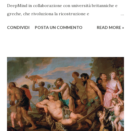
DeepMind in collaborazione con università britanniche e
greche, che rivoluziona la ricostruzione e
contestualizzazione dei testi antichi. Addestrato su vasti
CONDIVIDI
POSTA UN COMMENTO
READ MORE »
corpora epigrafici, il sistema combina analisi visiva
(morfologia delle lettere, tecniche d’incisione) e
modellazione linguistica. Prevede sequenze testuali
mancanti anche con lacune a lunghezza indeterminata;
propone datazioni con un margine di errore medio di 13
anni; identifica parallelismi contestuali in pochi secondi. La
decifrazione delle iscrizioni latine frammentarie è
tradizionalmente affidata a competenze specialistiche e
confronti manuali. L'epigrafia latina, disciplina fondamentale
per decifrare la vita pulsante dell'antica Roma, si trova ad
affrontare una sfida monumentale: migliaia di frammenti,
spesso illeggibili o decontestualizzati, riemergono
annualmente dagli scavi. Tradizionalmente, la ricostruzion...