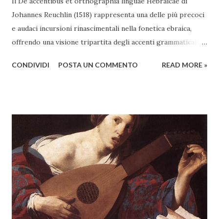
Il De accentibus et orthographia linguae Hebraicae di
Johannes Reuchlin (1518) rappresenta una delle più precoci
e audaci incursioni rinascimentali nella fonetica ebraica,
offrendo una visione tripartita degli accenti grammaticali,
retorici e musicali. Nello specifico è soprattutto il terzo
CONDIVIDI
POSTA UN COMMENTO
READ MORE »
libro - dedicato specificamente all'accentus musicalis - a
rivelare l’orizzonte sonoro che informa il suo pensiero. Il
presente articolo intende esplorare di fatto, il significato
musicale della trattazione di Reuchlin, il suo impatto sulla
prassi liturgica e le sue risonanze nella cultura umanistica e
controriformata, delineando una grammatica fonico-
spirituale in cui l’accento diventa gesto sonoro e atto
interpretativo. Lo studio, rivolto non solo ai filologi ma
anche ai musicologi, ha l'obiettivo di rivelare la profonda
connessione tra suono, scrittura e sacralità nella lingua
ebraica. Nel cuore del Rinascimento, quando le lingue