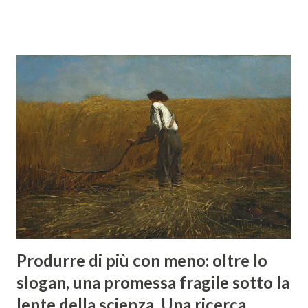
orientata verso un linguaggio autonomo e idiomatico. In
un’epoca di profonda trasformazione, in cui la tradizione
del madrigale rinascimentale cede progressivamente il
passo alla nuova estetica espressiva del Seicento, Rossi si
inserisce come figura chiave nel delineare quella che
diventerà la monodia accompagnata. La sua opera, per
molti versi pionieristica, anticipa le soluzioni armoniche e
strutturali che segneranno la nascita del basso continuo e
contribuisce in modo originale alla definizione della prassi
esecutiva barocca. Tra le testimonianze più significative del
passaggio dalla polifonia rinascimentale alle nuove forme
espressive del pri...
Produrre di più con meno: oltre lo
slogan, una promessa fragile sotto la
lente della scienza. Una ricerca