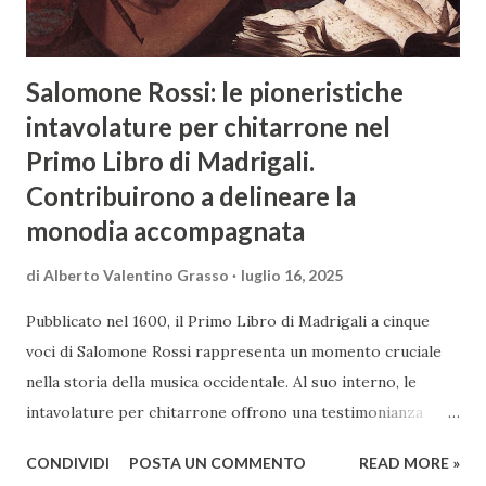
antiche tornavano a risuonare nella filologia, nella filo...
Salomone Rossi: le pioneristiche
intavolature per chitarrone nel
Primo Libro di Madrigali.
Contribuirono a delineare la
monodia accompagnata
di
Alberto Valentino Grasso
luglio 16, 2025
Pubblicato nel 1600, il Primo Libro di Madrigali a cinque
voci di Salomone Rossi rappresenta un momento cruciale
nella storia della musica occidentale. Al suo interno, le
intavolature per chitarrone offrono una testimonianza
precoce e straordinaria di scrittura accompagnata, non più
CONDIVIDI
POSTA UN COMMENTO
READ MORE »
limitata a raddoppiare le voci del tessuto polifonico, ma già