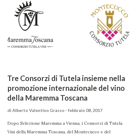
abbracciando invece i principi del Barocco: l'arte come
meraviglia, l'ostentazione della tecnica e la ricerca del
sorprendente. Marino visse in un'epoca di grandi
cambiamenti culturali e sociali, e la sua opera riflette questa
complessità. L'Adone è un poema epico-mitologico in 20
canti, composto da oltre 40.000 versi. Narra la storia
d'amore tra Venere e Adone, tratta dalla mitologia ...
Tre Consorzi di Tutela insieme nella
promozione internazionale del vino
della Maremma Toscana
di
Alberto Valentino Grasso
febbraio 08, 2017
Dopo Selezione Maremma a Vienna, i Consorzi di Tutela
Vini della Maremma Toscana, del Montecucco e del