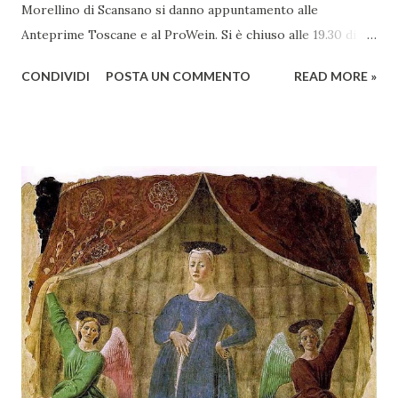
Morellino di Scansano si danno appuntamento alle
Anteprime Toscane e al ProWein. Si è chiuso alle 19.30 di
giovedì 2 febbraio Selezione Maremma, evento organizzato
CONDIVIDI
POSTA UN COMMENTO
READ MORE »
presso l’Hotel Regina di Vienna dalla società Wein & Kultur,
specializzata nella promozione del vino italiano – e non
solo – in Austria. Presenti all’appello - con una selezionata
rappresentanza di aziende - i tre Consorzi di Tutela del
territorio maremmano: Consorzio Tutela Vini della
Maremma Toscana, del Montecucco e del Morellino di
Scansano. Scopo dell’iniziativa è stato quello di promuovere
le eccellenze vitivinicole della regione in Austria, un
mercato dove il potenziale di crescita è ancora molto alto,
assistendo i produttori nella creazione di contatti
commerciali con gli operatori locali. Gli organizzatori
dell’evento, Christian Bauer, austriaco ed esperto di vini e
conoscitore dei mercati di lingua tedes...