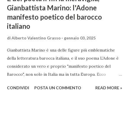
Gianbattista Marino: l'Adone
manifesto poetico del barocco
italiano
di
Alberto Valentino Grasso
gennaio 03, 2025
Gianbattista Marino è una delle figure più emblematiche
della letteratura barocca italiana, e il suo poema L'Adone è
considerato un vero e proprio "manifesto poetico del
Barocco", non solo in Italia ma in tutta Europa. Ecco
un'analisi del suo ruolo e delle caratteristiche che lo
CONDIVIDI
POSTA UN COMMENTO
READ MORE »
rendono un'opera fondamentale per il periodo. Marino fu
un poeta innovativo, tra i massimi esponenti della poesia
barocca, noto per il suo stile elaborato, ricco di metafore,
giochi di parole e virtuosismi linguistici. La sua poetica si
distacca dalla tradizione classica e rinascimentale,