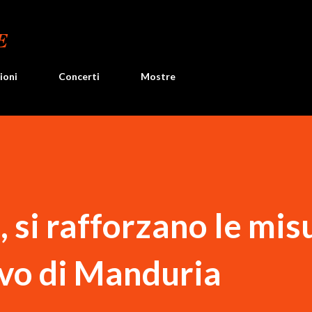
Passa ai contenuti principali
E
ioni
Concerti
Mostre
, si rafforzano le mis
ivo di Manduria