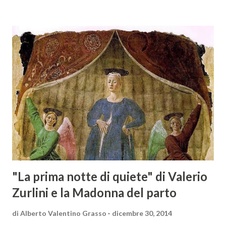
barocca, noto per il suo stile elaborato, ricco di metafore,
giochi di parole e virtuosismi linguistici. La sua poetica si
distacca dalla tradizione classica e rinascimentale,
abbracciando invece i principi del Barocco: l'arte come
meraviglia, l'ostentazione della tecnica e la ricerca del
sorprendente. Marino visse in un'epoca di grandi
cambiamenti culturali e sociali, e la sua opera riflette questa
complessità. L'Adone è un poema epico-mitologico in 20
canti, composto da oltre 40.000 versi. Narra la storia
d'amore tra Venere e Adone, tratta dalla mitologia ...
"La prima notte di quiete" di Valerio
Zurlini e la Madonna del parto
di
Alberto Valentino Grasso
dicembre 30, 2014