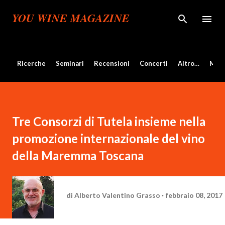
Passa ai contenuti principali
YOU WINE MAGAZINE
Ricerche
Seminari
Recensioni
Concerti
Altro…
Mos
Tre Consorzi di Tutela insieme nella
promozione internazionale del vino
della Maremma Toscana
di
Alberto Valentino Grasso
febbraio 08, 2017