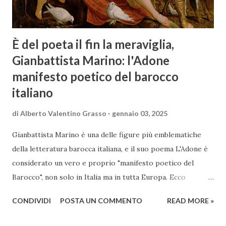
È del poeta il fin la meraviglia,
Gianbattista Marino: l'Adone
manifesto poetico del barocco
italiano
di
Alberto Valentino Grasso
gennaio 03, 2025
Gianbattista Marino è una delle figure più emblematiche
della letteratura barocca italiana, e il suo poema L'Adone è
considerato un vero e proprio "manifesto poetico del
Barocco", non solo in Italia ma in tutta Europa. Ecco
un'analisi del suo ruolo e delle caratteristiche che lo
CONDIVIDI
POSTA UN COMMENTO
READ MORE »
rendono un'opera fondamentale per il periodo. Marino fu
un poeta innovativo, tra i massimi esponenti della poesia