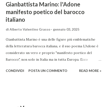
Gianbattista Marino: l'Adone
manifesto poetico del barocco
italiano
di
Alberto Valentino Grasso
gennaio 03, 2025
Gianbattista Marino è una delle figure più emblematiche
della letteratura barocca italiana, e il suo poema L'Adone è
considerato un vero e proprio "manifesto poetico del
Barocco", non solo in Italia ma in tutta Europa. Ecco
un'analisi del suo ruolo e delle caratteristiche che lo
CONDIVIDI
POSTA UN COMMENTO
READ MORE »
rendono un'opera fondamentale per il periodo. Marino fu
un poeta innovativo, tra i massimi esponenti della poesia
barocca, noto per il suo stile elaborato, ricco di metafore,
giochi di parole e virtuosismi linguistici. La sua poetica si
distacca dalla tradizione classica e rinascimentale,
abbracciando invece i principi del Barocco: l'arte come