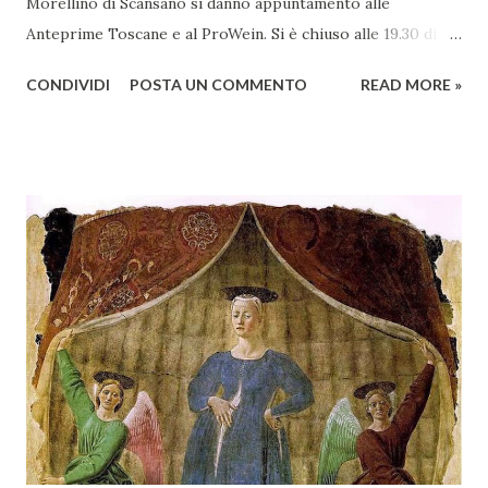
Morellino di Scansano si danno appuntamento alle
Anteprime Toscane e al ProWein. Si è chiuso alle 19.30 di
giovedì 2 febbraio Selezione Maremma, evento organizzato
CONDIVIDI
POSTA UN COMMENTO
READ MORE »
presso l’Hotel Regina di Vienna dalla società Wein & Kultur,
specializzata nella promozione del vino italiano – e non
solo – in Austria. Presenti all’appello - con una selezionata
rappresentanza di aziende - i tre Consorzi di Tutela del
territorio maremmano: Consorzio Tutela Vini della
Maremma Toscana, del Montecucco e del Morellino di
Scansano. Scopo dell’iniziativa è stato quello di promuovere
le eccellenze vitivinicole della regione in Austria, un
mercato dove il potenziale di crescita è ancora molto alto,
assistendo i produttori nella creazione di contatti
commerciali con gli operatori locali. Gli organizzatori
dell’evento, Christian Bauer, austriaco ed esperto di vini e
conoscitore dei mercati di lingua tedes...