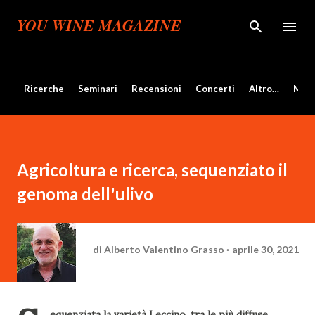
Passa ai contenuti principali
YOU WINE MAGAZINE
Ricerche
Seminari
Recensioni
Concerti
Altro…
Mos
Agricoltura e ricerca, sequenziato il
genoma dell'ulivo
di
Alberto Valentino Grasso
aprile 30, 2021
equenziata la varietà Leccino, tra le più diffuse