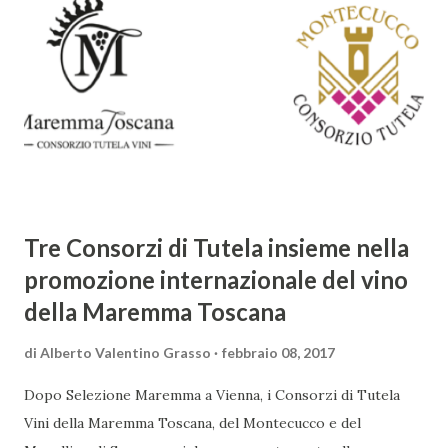
meraviglia, l'ostentazione della tecnica e la ricerca del
sorprendente. Marino visse in un'epoca di grandi
cambiamenti culturali e sociali, e la sua opera riflette questa
complessità. L'Adone è un poema epico-mitologico in 20
canti, composto da oltre 40.000 versi. Narra la storia
d'amore tra Venere e Adone, tratta dalla mitologia ...
Tre Consorzi di Tutela insieme nella
promozione internazionale del vino
della Maremma Toscana
di
Alberto Valentino Grasso
febbraio 08, 2017
Dopo Selezione Maremma a Vienna, i Consorzi di Tutela
Vini della Maremma Toscana, del Montecucco e del