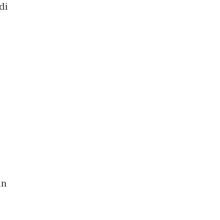
di
in