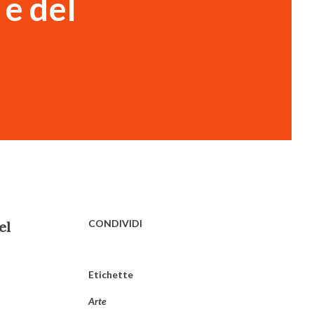
 e del
CONDIVIDI
el
Etichette
Arte