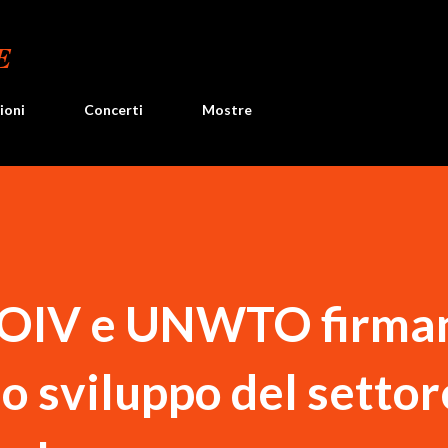
Passa ai contenuti principali
E
ioni
Concerti
Mostre
 OIV e UNWTO firma
o sviluppo del settor