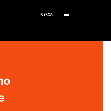
CERCA
no
e