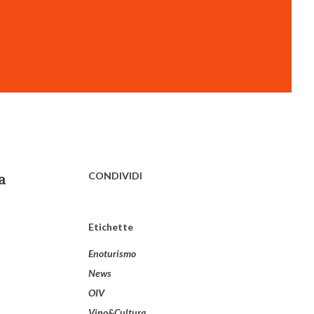
CONDIVIDI
a
Etichette
Enoturismo
News
OIV
Vino&Cultura