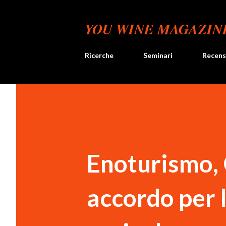
YOU WINE MAGAZIN
Ricerche
Seminari
Recens
Enoturismo,
accordo per l