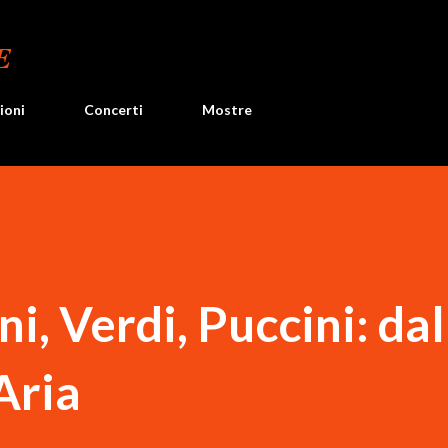
Passa ai contenuti principali
E
ioni
Concerti
Mostre
i, Verdi, Puccini: dal
Aria