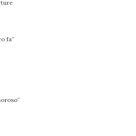
rture
o fa”
moroso”