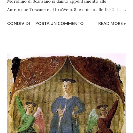
Morellino di Scansano si danno appuntamento alle
Anteprime Toscane e al ProWein. Si è chiuso alle 19.30 di
giovedì 2 febbraio Selezione Maremma, evento organizzato
CONDIVIDI
POSTA UN COMMENTO
READ MORE »
presso l’Hotel Regina di Vienna dalla società Wein & Kultur,
specializzata nella promozione del vino italiano – e non
solo – in Austria. Presenti all’appello - con una selezionata
rappresentanza di aziende - i tre Consorzi di Tutela del
territorio maremmano: Consorzio Tutela Vini della
Maremma Toscana, del Montecucco e del Morellino di
Scansano. Scopo dell’iniziativa è stato quello di promuovere
le eccellenze vitivinicole della regione in Austria, un
mercato dove il potenziale di crescita è ancora molto alto,
assistendo i produttori nella creazione di contatti
commerciali con gli operatori locali. Gli organizzatori
dell’evento, Christian Bauer, austriaco ed esperto di vini e
conoscitore dei mercati di lingua tedes...