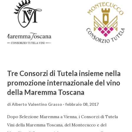
meraviglia, l'ostentazione della tecnica e la ricerca del
sorprendente. Marino visse in un'epoca di grandi
cambiamenti culturali e sociali, e la sua opera riflette questa
complessità. L'Adone è un poema epico-mitologico in 20
canti, composto da oltre 40.000 versi. Narra la storia
d'amore tra Venere e Adone, tratta dalla mitologia ...
Tre Consorzi di Tutela insieme nella
promozione internazionale del vino
della Maremma Toscana
di
Alberto Valentino Grasso
febbraio 08, 2017
Dopo Selezione Maremma a Vienna, i Consorzi di Tutela
Vini della Maremma Toscana, del Montecucco e del