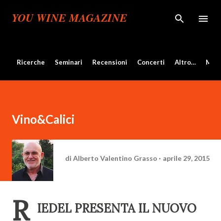
Passa ai contenuti principali
YOU WINE MAGAZINE
Ricerche
Seminari
Recensioni
Concerti
Altro…
Mos
Vino&Calici
di
Alberto Valentino Grasso
aprile 29, 2015
R
IEDEL PRESENTA IL NUOVO