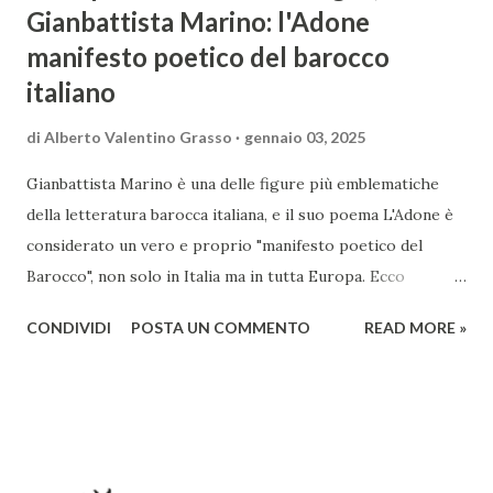
Gianbattista Marino: l'Adone
manifesto poetico del barocco
italiano
di
Alberto Valentino Grasso
gennaio 03, 2025
Gianbattista Marino è una delle figure più emblematiche
della letteratura barocca italiana, e il suo poema L'Adone è
considerato un vero e proprio "manifesto poetico del
Barocco", non solo in Italia ma in tutta Europa. Ecco
un'analisi del suo ruolo e delle caratteristiche che lo
CONDIVIDI
POSTA UN COMMENTO
READ MORE »
rendono un'opera fondamentale per il periodo. Marino fu
un poeta innovativo, tra i massimi esponenti della poesia
barocca, noto per il suo stile elaborato, ricco di metafore,
giochi di parole e virtuosismi linguistici. La sua poetica si
distacca dalla tradizione classica e rinascimentale,
abbracciando invece i principi del Barocco: l'arte come