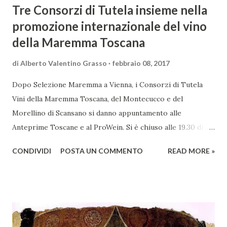
Tre Consorzi di Tutela insieme nella
promozione internazionale del vino
della Maremma Toscana
di
Alberto Valentino Grasso
febbraio 08, 2017
Dopo Selezione Maremma a Vienna, i Consorzi di Tutela
Vini della Maremma Toscana, del Montecucco e del
Morellino di Scansano si danno appuntamento alle
Anteprime Toscane e al ProWein. Si è chiuso alle 19.30 di
giovedì 2 febbraio Selezione Maremma, evento organizzato
CONDIVIDI
POSTA UN COMMENTO
READ MORE »
presso l’Hotel Regina di Vienna dalla società Wein & Kultur,
specializzata nella promozione del vino italiano – e non
solo – in Austria. Presenti all’appello - con una selezionata
rappresentanza di aziende - i tre Consorzi di Tutela del
territorio maremmano: Consorzio Tutela Vini della
Maremma Toscana, del Montecucco e del Morellino di