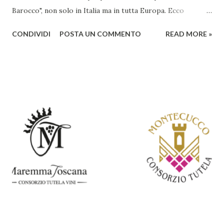
Barocco", non solo in Italia ma in tutta Europa. Ecco
un'analisi del suo ruolo e delle caratteristiche che lo
CONDIVIDI
POSTA UN COMMENTO
READ MORE »
rendono un'opera fondamentale per il periodo. Marino fu
un poeta innovativo, tra i massimi esponenti della poesia
barocca, noto per il suo stile elaborato, ricco di metafore,
giochi di parole e virtuosismi linguistici. La sua poetica si
distacca dalla tradizione classica e rinascimentale,
abbracciando invece i principi del Barocco: l'arte come
meraviglia, l'ostentazione della tecnica e la ricerca del
sorprendente. Marino visse in un'epoca di grandi
cambiamenti culturali e sociali, e la sua opera riflette questa
complessità. L'Adone è un poema epico-mitologico in 20
canti, composto da oltre 40.000 versi. Narra la storia
d'amore tra Venere e Adone, tratta dalla mitologia ...