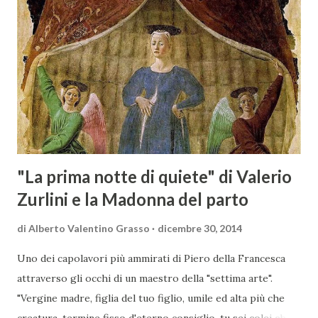
Scansano. Scopo dell’iniziativa è stato quello di promuovere
le eccellenze vitivinicole della regione in Austria, un
mercato dove il potenziale di crescita è ancora molto alto,
assistendo i produttori nella creazione di contatti
commerciali con gli operatori locali. Gli organizzatori
dell’evento, Christian Bauer, austriaco ed esperto di vini e
conoscitore dei mercati di lingua tedes...
"La prima notte di quiete" di Valerio
Zurlini e la Madonna del parto
di
Alberto Valentino Grasso
dicembre 30, 2014
Uno dei capolavori più ammirati di Piero della Francesca
attraverso gli occhi di un maestro della "settima arte".
"Vergine madre, figlia del tuo figlio, umile ed alta più che