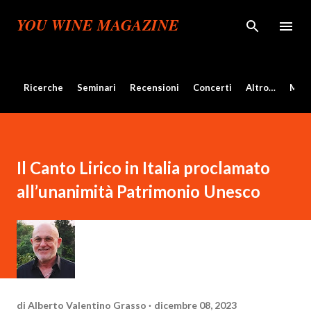
Passa ai contenuti principali
YOU WINE MAGAZINE
Ricerche
Seminari
Recensioni
Concerti
Altro…
Mos
Il Canto Lirico in Italia proclamato
all’unanimità Patrimonio Unesco
di
Alberto Valentino Grasso
dicembre 08, 2023