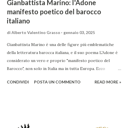
Gianbattista Marino: l'Adone
manifesto poetico del barocco
italiano
di
Alberto Valentino Grasso
gennaio 03, 2025
Gianbattista Marino è una delle figure più emblematiche
della letteratura barocca italiana, e il suo poema L'Adone è
considerato un vero e proprio "manifesto poetico del
Barocco", non solo in Italia ma in tutta Europa. Ecco
un'analisi del suo ruolo e delle caratteristiche che lo
CONDIVIDI
POSTA UN COMMENTO
READ MORE »
rendono un'opera fondamentale per il periodo. Marino fu
un poeta innovativo, tra i massimi esponenti della poesia
barocca, noto per il suo stile elaborato, ricco di metafore,
giochi di parole e virtuosismi linguistici. La sua poetica si
distacca dalla tradizione classica e rinascimentale,
abbracciando invece i principi del Barocco: l'arte come