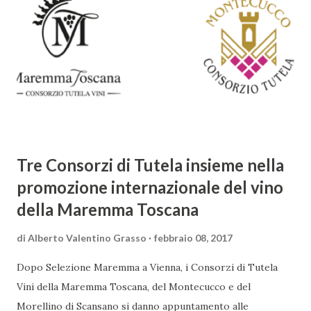
meraviglia, l'ostentazione della tecnica e la ricerca del
sorprendente. Marino visse in un'epoca di grandi
cambiamenti culturali e sociali, e la sua opera riflette questa
complessità. L'Adone è un poema epico-mitologico in 20
canti, composto da oltre 40.000 versi. Narra la storia
d'amore tra Venere e Adone, tratta dalla mitologia ...
Tre Consorzi di Tutela insieme nella
promozione internazionale del vino
della Maremma Toscana
di
Alberto Valentino Grasso
febbraio 08, 2017
Dopo Selezione Maremma a Vienna, i Consorzi di Tutela
Vini della Maremma Toscana, del Montecucco e del
Morellino di Scansano si danno appuntamento alle