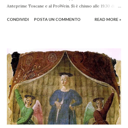
Anteprime Toscane e al ProWein. Si è chiuso alle 19.30 di
giovedì 2 febbraio Selezione Maremma, evento organizzato
CONDIVIDI
POSTA UN COMMENTO
READ MORE »
presso l’Hotel Regina di Vienna dalla società Wein & Kultur,
specializzata nella promozione del vino italiano – e non
solo – in Austria. Presenti all’appello - con una selezionata
rappresentanza di aziende - i tre Consorzi di Tutela del
territorio maremmano: Consorzio Tutela Vini della
Maremma Toscana, del Montecucco e del Morellino di
Scansano. Scopo dell’iniziativa è stato quello di promuovere
le eccellenze vitivinicole della regione in Austria, un
mercato dove il potenziale di crescita è ancora molto alto,
assistendo i produttori nella creazione di contatti
commerciali con gli operatori locali. Gli organizzatori
dell’evento, Christian Bauer, austriaco ed esperto di vini e
conoscitore dei mercati di lingua tedes...