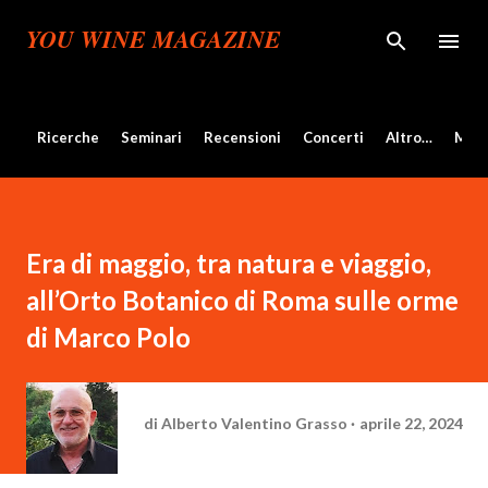
Passa ai contenuti principali
YOU WINE MAGAZINE
Ricerche
Seminari
Recensioni
Concerti
Altro…
Mos
Era di maggio, tra natura e viaggio,
all’Orto Botanico di Roma sulle orme
di Marco Polo
di
Alberto Valentino Grasso
aprile 22, 2024