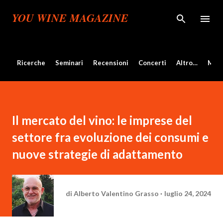
Passa ai contenuti principali
YOU WINE MAGAZINE
Ricerche
Seminari
Recensioni
Concerti
Altro…
Mos
Il mercato del vino: le imprese del
settore fra evoluzione dei consumi e
nuove strategie di adattamento
di
Alberto Valentino Grasso
luglio 24, 2024