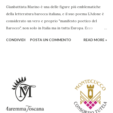
Gianbattista Marino è una delle figure più emblematiche
della letteratura barocca italiana, e il suo poema L'Adone è
considerato un vero e proprio "manifesto poetico del
Barocco", non solo in Italia ma in tutta Europa. Ecco
un'analisi del suo ruolo e delle caratteristiche che lo
CONDIVIDI
POSTA UN COMMENTO
READ MORE »
rendono un'opera fondamentale per il periodo. Marino fu
un poeta innovativo, tra i massimi esponenti della poesia
barocca, noto per il suo stile elaborato, ricco di metafore,
giochi di parole e virtuosismi linguistici. La sua poetica si
distacca dalla tradizione classica e rinascimentale,
abbracciando invece i principi del Barocco: l'arte come
meraviglia, l'ostentazione della tecnica e la ricerca del
sorprendente. Marino visse in un'epoca di grandi
cambiamenti culturali e sociali, e la sua opera riflette questa
complessità. L'Adone è un poema epico-mitologico in 20
canti, composto da oltre 40.000 versi. Narra la storia