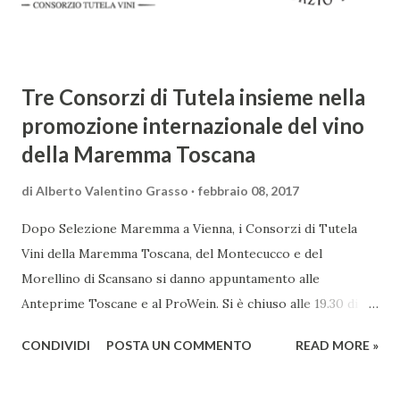
d'amore tra Venere e Adone, tratta dalla mitologia ...
Tre Consorzi di Tutela insieme nella
promozione internazionale del vino
della Maremma Toscana
di
Alberto Valentino Grasso
febbraio 08, 2017
Dopo Selezione Maremma a Vienna, i Consorzi di Tutela
Vini della Maremma Toscana, del Montecucco e del
Morellino di Scansano si danno appuntamento alle
Anteprime Toscane e al ProWein. Si è chiuso alle 19.30 di
giovedì 2 febbraio Selezione Maremma, evento organizzato
CONDIVIDI
POSTA UN COMMENTO
READ MORE »
presso l’Hotel Regina di Vienna dalla società Wein & Kultur,
specializzata nella promozione del vino italiano – e non