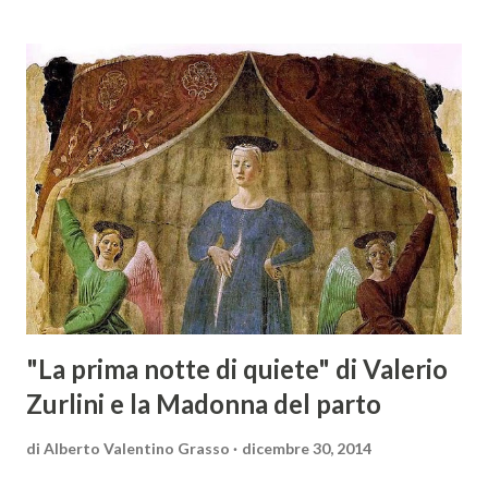
solo – in Austria. Presenti all’appello - con una selezionata
rappresentanza di aziende - i tre Consorzi di Tutela del
territorio maremmano: Consorzio Tutela Vini della
Maremma Toscana, del Montecucco e del Morellino di
Scansano. Scopo dell’iniziativa è stato quello di promuovere
le eccellenze vitivinicole della regione in Austria, un
mercato dove il potenziale di crescita è ancora molto alto,
assistendo i produttori nella creazione di contatti
commerciali con gli operatori locali. Gli organizzatori
dell’evento, Christian Bauer, austriaco ed esperto di vini e
conoscitore dei mercati di lingua tedes...
"La prima notte di quiete" di Valerio
Zurlini e la Madonna del parto
di
Alberto Valentino Grasso
dicembre 30, 2014