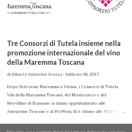
spagnola, ma del tutto insolito in quella italiana. L’affresco
rappresenta la Vergine incinta, in piedi al centro di una
preziosa tenda ...
Tre Consorzi di Tutela insieme nella
promozione internazionale del vino
della Maremma Toscana
di
Alberto Valentino Grasso
febbraio 08, 2017
Dopo Selezione Maremma a Vienna, i Consorzi di Tutela
Vini della Maremma Toscana, del Montecucco e del
Morellino di Scansano si danno appuntamento alle
Anteprime Toscane e al ProWein. Si è chiuso alle 19.30 di
giovedì 2 febbraio Selezione Maremma, evento organizzato
CONDIVIDI
POSTA UN COMMENTO
READ MORE »
presso l’Hotel Regina di Vienna dalla società Wein & Kultur,