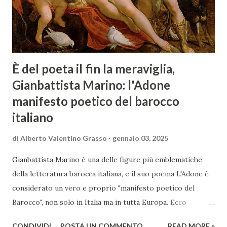
È del poeta il fin la meraviglia,
Gianbattista Marino: l'Adone
manifesto poetico del barocco
italiano
di
Alberto Valentino Grasso
gennaio 03, 2025
Gianbattista Marino è una delle figure più emblematiche
della letteratura barocca italiana, e il suo poema L'Adone è
considerato un vero e proprio "manifesto poetico del
Barocco", non solo in Italia ma in tutta Europa. Ecco
un'analisi del suo ruolo e delle caratteristiche che lo
CONDIVIDI
POSTA UN COMMENTO
READ MORE »