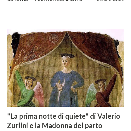
rendono un'opera fondamentale per il periodo. Marino fu
un poeta innovativo, tra i massimi esponenti della poesia
barocca, noto per il suo stile elaborato, ricco di metafore,
giochi di parole e virtuosismi linguistici. La sua poetica si
distacca dalla tradizione classica e rinascimentale,
abbracciando invece i principi del Barocco: l'arte come
meraviglia, l'ostentazione della tecnica e la ricerca del
sorprendente. Marino visse in un'epoca di grandi
cambiamenti culturali e sociali, e la sua opera riflette questa
complessità. L'Adone è un poema epico-mitologico in 20
canti, composto da oltre 40.000 versi. Narra la storia
d'amore tra Venere e Adone, tratta dalla mitologia ...
"La prima notte di quiete" di Valerio
Zurlini e la Madonna del parto