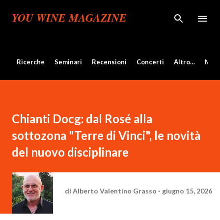
Passa ai contenuti principali
YOU WINE MAGAZINE
Ricerche
Seminari
Recensioni
Concerti
Altro…
Mos
Chianti Docg: dal Rosé alla
sottozona "Terre di Vinci", le novità
del nuovo disciplinare
di
Alberto Valentino Grasso
giugno 15, 2026