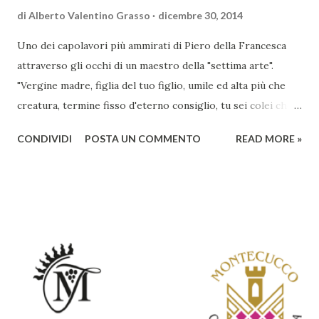
di
Alberto Valentino Grasso
dicembre 30, 2014
Uno dei capolavori più ammirati di Piero della Francesca
attraverso gli occhi di un maestro della "settima arte".
"Vergine madre, figlia del tuo figlio, umile ed alta più che
creatura, termine fisso d'eterno consiglio, tu sei colei che
l'umana natura nobilitasti, sì che il suo fattore, non
CONDIVIDI
POSTA UN COMMENTO
READ MORE »
disdegnò di farsi sua fattura" Nella piccola chiesa di Santa
Maria a Momentana, isolata in mezzo al verde delle pendici
collinari di Monterchi, Piero della Francesca dipinse in soli
sette giorni uno dei suoi più noti e ammirati capolavori che
oggi richiama nella Val Tiberina visitatori da tutto il mondo.
La datazione esatta dell`opera è incerta, oscillando, a
seconda delle teorie, dal 1450 a oltre il 1475. Non sono
chiare le motivazioni della committenza né della scelta del
soggetto, tema piuttosto frequente nell’iconografia