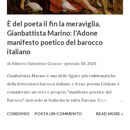
È del poeta il fin la meraviglia,
Gianbattista Marino: l'Adone
manifesto poetico del barocco
italiano
di
Alberto Valentino Grasso
gennaio 03, 2025
Gianbattista Marino è una delle figure più emblematiche
della letteratura barocca italiana, e il suo poema L'Adone è
considerato un vero e proprio "manifesto poetico del
Barocco", non solo in Italia ma in tutta Europa. Ecco
un'analisi del suo ruolo e delle caratteristiche che lo
CONDIVIDI
POSTA UN COMMENTO
READ MORE »
rendono un'opera fondamentale per il periodo. Marino fu
un poeta innovativo, tra i massimi esponenti della poesia