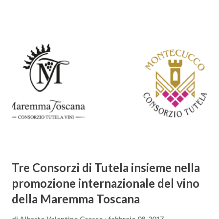
barocca, noto per il suo stile elaborato, ricco di metafore,
giochi di parole e virtuosismi linguistici. La sua poetica si
distacca dalla tradizione classica e rinascimentale,
abbracciando invece i principi del Barocco: l'arte come
meraviglia, l'ostentazione della tecnica e la ricerca del
sorprendente. Marino visse in un'epoca di grandi
cambiamenti culturali e sociali, e la sua opera riflette questa
complessità. L'Adone è un poema epico-mitologico in 20
canti, composto da oltre 40.000 versi. Narra la storia
d'amore tra Venere e Adone, tratta dalla mitologia ...
Tre Consorzi di Tutela insieme nella
promozione internazionale del vino
della Maremma Toscana
di
Alberto Valentino Grasso
febbraio 08, 2017