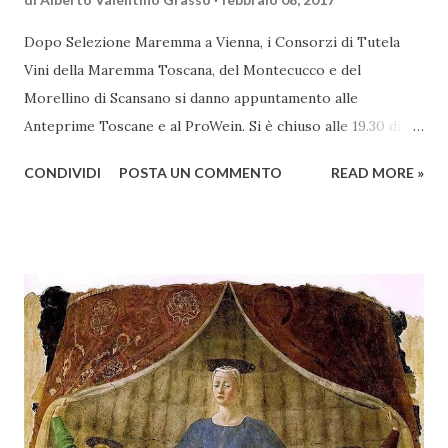
Dopo Selezione Maremma a Vienna, i Consorzi di Tutela
Vini della Maremma Toscana, del Montecucco e del
Morellino di Scansano si danno appuntamento alle
Anteprime Toscane e al ProWein. Si è chiuso alle 19.30 di
giovedì 2 febbraio Selezione Maremma, evento organizzato
CONDIVIDI
POSTA UN COMMENTO
READ MORE »
presso l’Hotel Regina di Vienna dalla società Wein & Kultur,
specializzata nella promozione del vino italiano – e non
solo – in Austria. Presenti all’appello - con una selezionata
rappresentanza di aziende - i tre Consorzi di Tutela del
territorio maremmano: Consorzio Tutela Vini della
Maremma Toscana, del Montecucco e del Morellino di
Scansano. Scopo dell’iniziativa è stato quello di promuovere
le eccellenze vitivinicole della regione in Austria, un
mercato dove il potenziale di crescita è ancora molto alto,
assistendo i produttori nella creazione di contatti