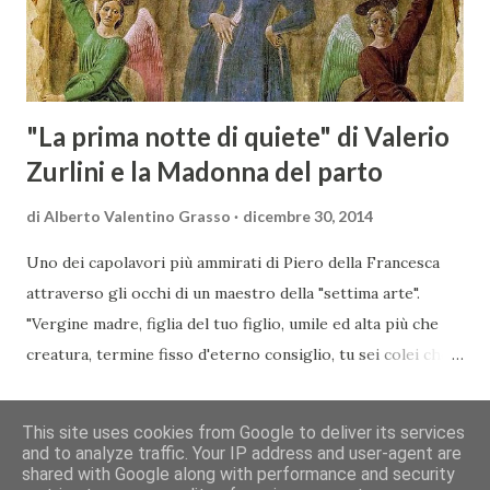
commerciali con gli operatori locali. Gli organizzatori
dell’evento, Christian Bauer, austriaco ed esperto di vini e
conoscitore dei mercati di lingua tedes...
"La prima notte di quiete" di Valerio
Zurlini e la Madonna del parto
di
Alberto Valentino Grasso
dicembre 30, 2014
Uno dei capolavori più ammirati di Piero della Francesca
attraverso gli occhi di un maestro della "settima arte".
"Vergine madre, figlia del tuo figlio, umile ed alta più che
creatura, termine fisso d'eterno consiglio, tu sei colei che
l'umana natura nobilitasti, sì che il suo fattore, non
CONDIVIDI
POSTA UN COMMENTO
READ MORE »
disdegnò di farsi sua fattura" Nella piccola chiesa di Santa
This site uses cookies from Google to deliver its services
Maria a Momentana, isolata in mezzo al verde delle pendici
and to analyze traffic. Your IP address and user-agent are
shared with Google along with performance and security
collinari di Monterchi, Piero della Francesca dipinse in soli
Chi siamo
Contatti
Cookie
Privacy
Copyright&Disclaimer