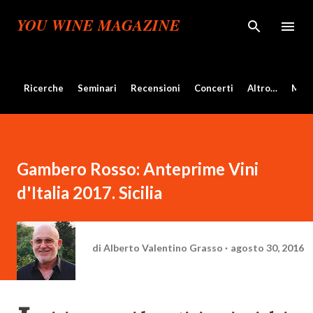
Passa ai contenuti principali
YOU WINE MAGAZINE
Ricerche
Seminari
Recensioni
Concerti
Altro…
Mos
Gambero Rosso: Anteprime Vini
d'Italia 2017. Sicilia
di
Alberto Valentino Grasso
agosto 30, 2016