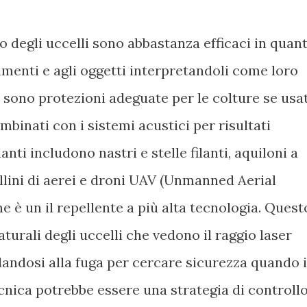
lo degli uccelli sono abbastanza efficaci in quan
imenti e agli oggetti interpretandoli come loro
n sono protezioni adeguate per le colture se usat
binati con i sistemi acustici per risultati
lanti includono nastri e stelle filanti, aquiloni a
llini di aerei e droni UAV (Unmanned Aerial
ine è un il repellente a più alta tecnologia. Quest
naturali degli uccelli che vedono il raggio laser
andosi alla fuga per cercare sicurezza quando i
cnica potrebbe essere una strategia di controll