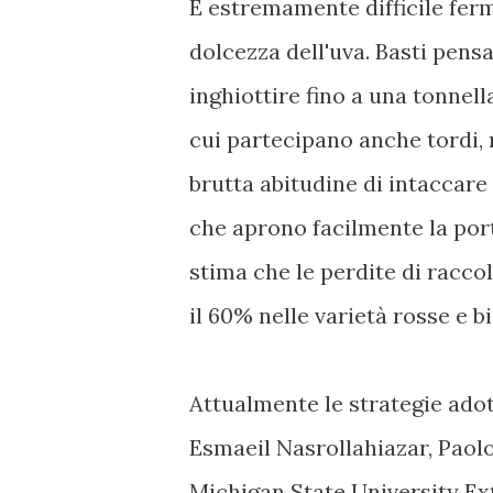
È estremamente difficile ferm
dolcezza dell'uva. Basti pens
inghiottire fino a una tonnell
cui partecipano anche tordi, 
brutta abitudine di intaccare
che aprono facilmente la port
stima che le perdite di racc
il 60% nelle varietà rosse e b
Attualmente le strategie ado
Esmaeil Nasrollahiazar, Paolo
Michigan State University Ext