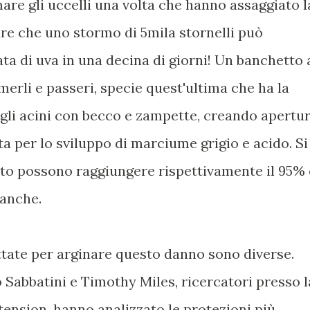
are gli uccelli una volta che hanno assaggiato l
are che uno stormo di 5mila stornelli può
ata di uva in una decina di giorni! Un banchetto 
merli e passeri, specie quest'ultima che ha la
 gli acini con becco e zampette, creando apertu
a per lo sviluppo di marciume grigio e acido. Si
olto possono raggiungere rispettivamente il 95% 
ianche.
ttate per arginare questo danno sono diverse.
 Sabbatini e Timothy Miles, ricercatori presso l
ension, hanno analizzato le protezioni più