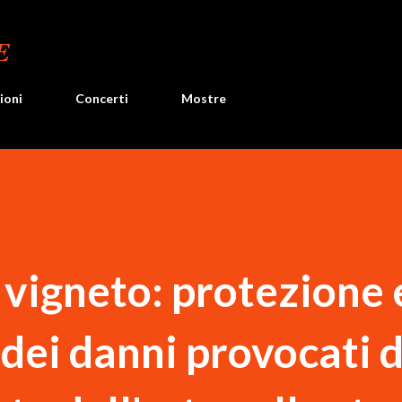
Passa ai contenuti principali
E
ioni
Concerti
Mostre
 vigneto: protezione 
dei danni provocati d