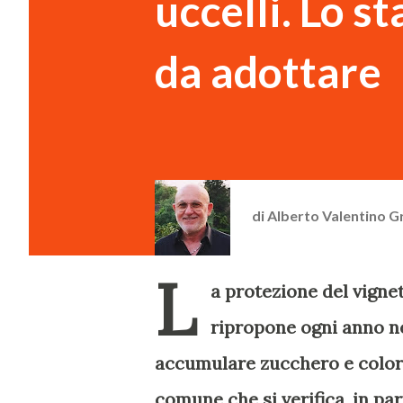
uccelli. Lo st
da adottare
di
Alberto Valentino G
L
a protezione del vignet
ripropone ogni anno nel
accumulare zucchero e colore
comune che si verifica, in pa