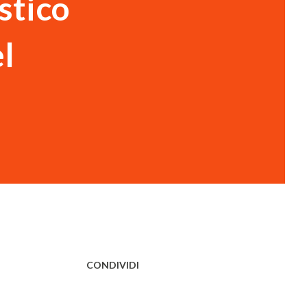
stico
el
CONDIVIDI