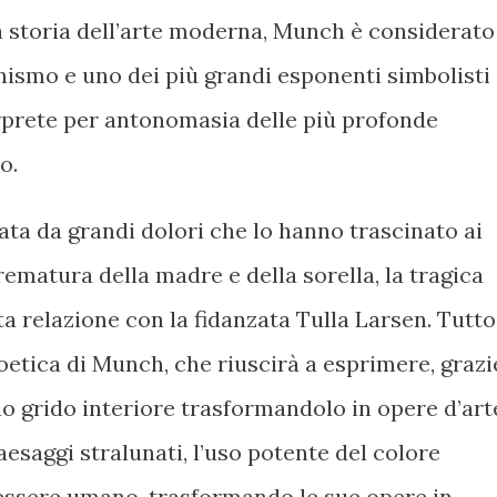
a storia dell’arte moderna, Munch è considerato
nismo e uno dei più grandi esponenti simbolisti
erprete per antonomasia delle più profonde
o.
ata da grandi dolori che lo hanno trascinato ai
 prematura della madre e della sorella, la tragica
a relazione con la fidanzata Tulla Larsen. Tutto
oetica di Munch, che riuscirà a esprimere, grazi
uo grido interiore trasformandolo in opere d’art
paesaggi stralunati, l’uso potente del colore
essere umano, trasformando le sue opere in