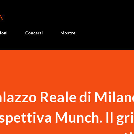
Passa ai contenuti principali
E
ioni
Concerti
Mostre
alazzo Reale di Milan
spettiva Munch. Il gr