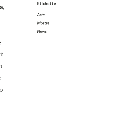
Etichette
a,
Arte
Mostre
News
e
iù
o
e
o