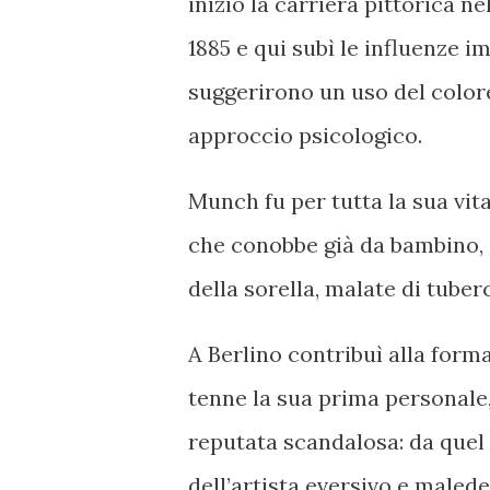
iniziò la carriera pittorica ne
1885 e qui subì le influenze 
suggerirono un uso del color
approccio psicologico.
Munch fu per tutta la sua vit
che conobbe già da bambino, 
della sorella, malate di tuber
A Berlino contribuì alla form
tenne la sua prima personale
reputata scandalosa: da que
dell’artista eversivo e malede