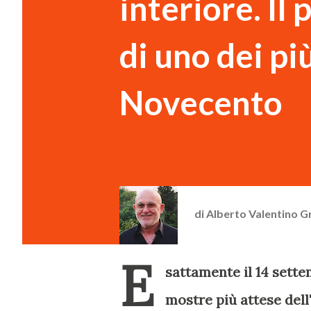
interiore. Il
di uno dei pi
Novecento
di
Alberto Valentino G
E
sattamente il 14 sette
mostre più attese del