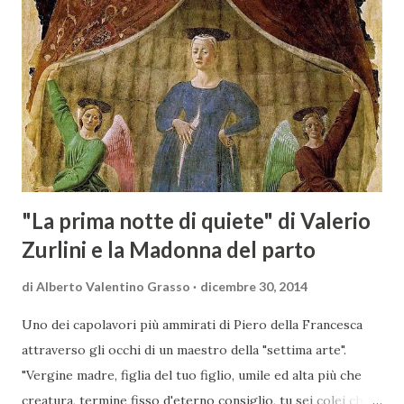
Scansano. Scopo dell’iniziativa è stato quello di promuovere
le eccellenze vitivinicole della regione in Austria, un
mercato dove il potenziale di crescita è ancora molto alto,
assistendo i produttori nella creazione di contatti
commerciali con gli operatori locali. Gli organizzatori
dell’evento, Christian Bauer, austriaco ed esperto di vini e
conoscitore dei mercati di lingua tedes...
"La prima notte di quiete" di Valerio
Zurlini e la Madonna del parto
di
Alberto Valentino Grasso
dicembre 30, 2014
Uno dei capolavori più ammirati di Piero della Francesca
attraverso gli occhi di un maestro della "settima arte".
"Vergine madre, figlia del tuo figlio, umile ed alta più che
creatura, termine fisso d'eterno consiglio, tu sei colei che