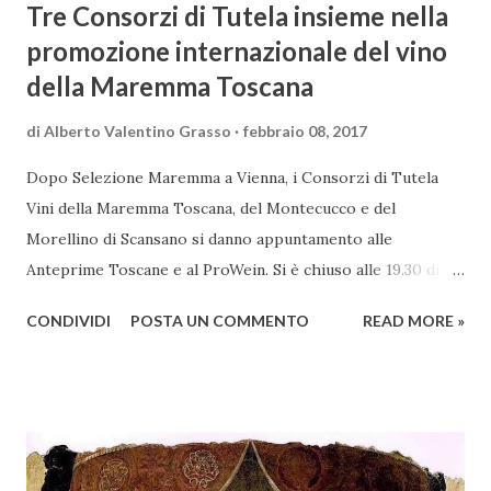
Tre Consorzi di Tutela insieme nella
promozione internazionale del vino
della Maremma Toscana
di
Alberto Valentino Grasso
febbraio 08, 2017
Dopo Selezione Maremma a Vienna, i Consorzi di Tutela
Vini della Maremma Toscana, del Montecucco e del
Morellino di Scansano si danno appuntamento alle
Anteprime Toscane e al ProWein. Si è chiuso alle 19.30 di
giovedì 2 febbraio Selezione Maremma, evento organizzato
CONDIVIDI
POSTA UN COMMENTO
READ MORE »
presso l’Hotel Regina di Vienna dalla società Wein & Kultur,
specializzata nella promozione del vino italiano – e non
solo – in Austria. Presenti all’appello - con una selezionata
rappresentanza di aziende - i tre Consorzi di Tutela del
territorio maremmano: Consorzio Tutela Vini della
Maremma Toscana, del Montecucco e del Morellino di