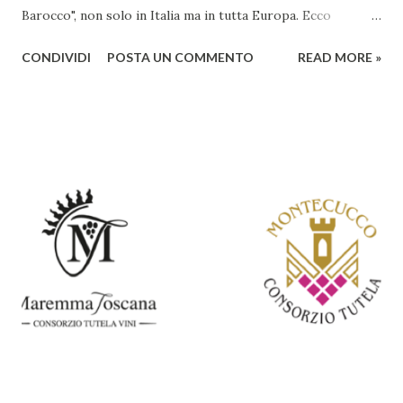
Barocco", non solo in Italia ma in tutta Europa. Ecco
un'analisi del suo ruolo e delle caratteristiche che lo
CONDIVIDI
POSTA UN COMMENTO
READ MORE »
rendono un'opera fondamentale per il periodo. Marino fu
un poeta innovativo, tra i massimi esponenti della poesia
barocca, noto per il suo stile elaborato, ricco di metafore,
giochi di parole e virtuosismi linguistici. La sua poetica si
distacca dalla tradizione classica e rinascimentale,
abbracciando invece i principi del Barocco: l'arte come
meraviglia, l'ostentazione della tecnica e la ricerca del
sorprendente. Marino visse in un'epoca di grandi
cambiamenti culturali e sociali, e la sua opera riflette questa
complessità. L'Adone è un poema epico-mitologico in 20
canti, composto da oltre 40.000 versi. Narra la storia
d'amore tra Venere e Adone, tratta dalla mitologia ...