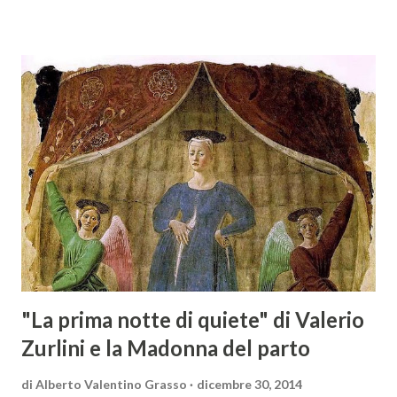
solo – in Austria. Presenti all’appello - con una selezionata
rappresentanza di aziende - i tre Consorzi di Tutela del
territorio maremmano: Consorzio Tutela Vini della
Maremma Toscana, del Montecucco e del Morellino di
Scansano. Scopo dell’iniziativa è stato quello di promuovere
le eccellenze vitivinicole della regione in Austria, un
mercato dove il potenziale di crescita è ancora molto alto,
assistendo i produttori nella creazione di contatti
commerciali con gli operatori locali. Gli organizzatori
dell’evento, Christian Bauer, austriaco ed esperto di vini e
conoscitore dei mercati di lingua tedes...
"La prima notte di quiete" di Valerio
Zurlini e la Madonna del parto
di
Alberto Valentino Grasso
dicembre 30, 2014