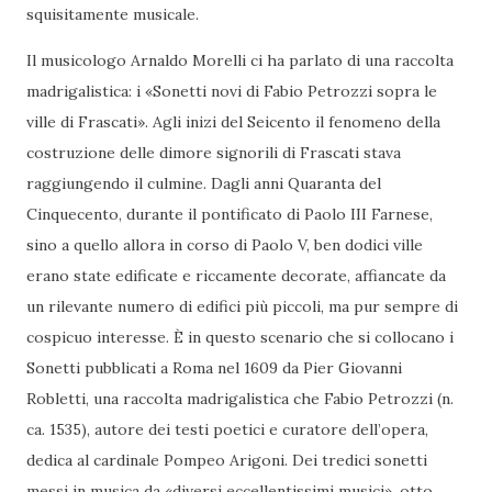
squisitamente musicale.
Il musicologo Arnaldo Morelli ci ha parlato di una raccolta
madrigalistica: i «Sonetti novi di Fabio Petrozzi sopra le
ville di Frascati». Agli inizi del Seicento il fenomeno della
costruzione delle dimore signorili di Frascati stava
raggiungendo il culmine. Dagli anni Quaranta del
Cinquecento, durante il pontificato di Paolo III Farnese,
sino a quello allora in corso di Paolo V, ben dodici ville
erano state edificate e riccamente decorate, affiancate da
un rilevante numero di edifici più piccoli, ma pur sempre di
cospicuo interesse. È in questo scenario che si collocano i
Sonetti pubblicati a Roma nel 1609 da Pier Giovanni
Robletti, una raccolta madrigalistica che Fabio Petrozzi (n.
ca. 1535), autore dei testi poetici e curatore dell’opera,
dedica al cardinale Pompeo Arigoni. Dei tredici sonetti
messi in musica da «diversi eccellentissimi musici», otto