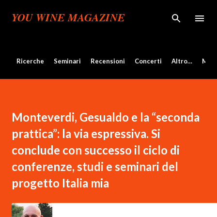
Passa ai contenuti principali
YOU WINE MAGAZINE
Ricerche
Seminari
Recensioni
Concerti
Altro…
Mos
Monteverdi, Gesualdo e la “seconda
prattica”: la via espressiva. Si
conclude con successo il ciclo di
conferenze, studi e seminari del
progetto Italia mia