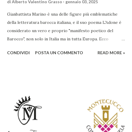
di
Alberto Valentino Grasso
gennaio 03, 2025
Gianbattista Marino è una delle figure più emblematiche
della letteratura barocca italiana, e il suo poema L'Adone è
considerato un vero e proprio "manifesto poetico del
Barocco", non solo in Italia ma in tutta Europa. Ecco
un'analisi del suo ruolo e delle caratteristiche che lo
CONDIVIDI
POSTA UN COMMENTO
READ MORE »
rendono un'opera fondamentale per il periodo. Marino fu
un poeta innovativo, tra i massimi esponenti della poesia
barocca, noto per il suo stile elaborato, ricco di metafore,
giochi di parole e virtuosismi linguistici. La sua poetica si
distacca dalla tradizione classica e rinascimentale,
abbracciando invece i principi del Barocco: l'arte come
meraviglia, l'ostentazione della tecnica e la ricerca del
sorprendente. Marino visse in un'epoca di grandi
cambiamenti culturali e sociali, e la sua opera riflette questa
complessità. L'Adone è un poema epico-mitologico in 20