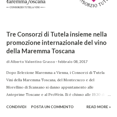
canti, composto da oltre 40.000 versi. Narra la storia
d'amore tra Venere e Adone, tratta dalla mitologia ...
Tre Consorzi di Tutela insieme nella
promozione internazionale del vino
della Maremma Toscana
di
Alberto Valentino Grasso
febbraio 08, 2017
Dopo Selezione Maremma a Vienna, i Consorzi di Tutela
Vini della Maremma Toscana, del Montecucco e del
Morellino di Scansano si danno appuntamento alle
Anteprime Toscane e al ProWein. Si è chiuso alle 19.30 di
giovedì 2 febbraio Selezione Maremma, evento organizzato
CONDIVIDI
POSTA UN COMMENTO
READ MORE »
presso l’Hotel Regina di Vienna dalla società Wein & Kultur,
specializzata nella promozione del vino italiano – e non