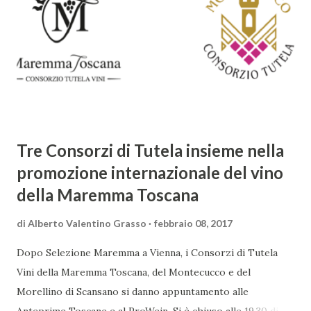
sorprendente. Marino visse in un'epoca di grandi
cambiamenti culturali e sociali, e la sua opera riflette questa
complessità. L'Adone è un poema epico-mitologico in 20
canti, composto da oltre 40.000 versi. Narra la storia
d'amore tra Venere e Adone, tratta dalla mitologia ...
Tre Consorzi di Tutela insieme nella
promozione internazionale del vino
della Maremma Toscana
di
Alberto Valentino Grasso
febbraio 08, 2017
Dopo Selezione Maremma a Vienna, i Consorzi di Tutela
Vini della Maremma Toscana, del Montecucco e del
Morellino di Scansano si danno appuntamento alle