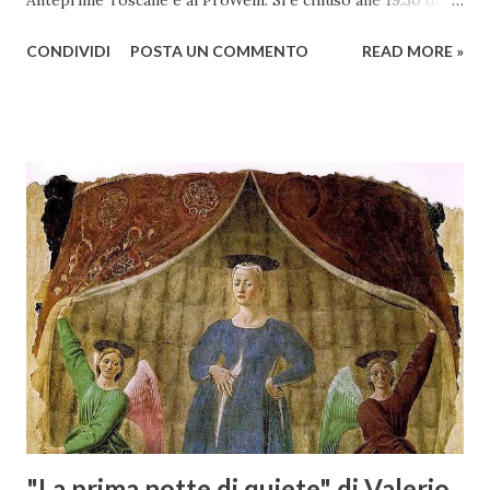
Anteprime Toscane e al ProWein. Si è chiuso alle 19.30 di
giovedì 2 febbraio Selezione Maremma, evento organizzato
CONDIVIDI
POSTA UN COMMENTO
READ MORE »
presso l’Hotel Regina di Vienna dalla società Wein & Kultur,
specializzata nella promozione del vino italiano – e non
solo – in Austria. Presenti all’appello - con una selezionata
rappresentanza di aziende - i tre Consorzi di Tutela del
territorio maremmano: Consorzio Tutela Vini della
Maremma Toscana, del Montecucco e del Morellino di
Scansano. Scopo dell’iniziativa è stato quello di promuovere
le eccellenze vitivinicole della regione in Austria, un
mercato dove il potenziale di crescita è ancora molto alto,
assistendo i produttori nella creazione di contatti
commerciali con gli operatori locali. Gli organizzatori
dell’evento, Christian Bauer, austriaco ed esperto di vini e
conoscitore dei mercati di lingua tedes...
"La prima notte di quiete" di Valerio