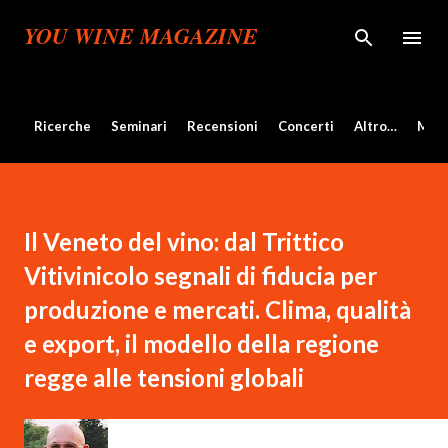
Passa ai contenuti principali
YOU WINE MAGAZINE
Ricerche
Seminari
Recensioni
Concerti
Altro…
Mos
Il Veneto del vino: dal Trittico
Vitivinicolo segnali di fiducia per
produzione e mercati. Clima, qualità
e export, il modello della regione
regge alle tensioni globali