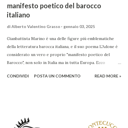
manifesto poetico del barocco
italiano
di
Alberto Valentino Grasso
gennaio 03, 2025
Gianbattista Marino è una delle figure più emblematiche
della letteratura barocca italiana, e il suo poema L'Adone è
considerato un vero e proprio "manifesto poetico del
Barocco", non solo in Italia ma in tutta Europa. Ecco
un'analisi del suo ruolo e delle caratteristiche che lo
CONDIVIDI
POSTA UN COMMENTO
READ MORE »
rendono un'opera fondamentale per il periodo. Marino fu
un poeta innovativo, tra i massimi esponenti della poesia
barocca, noto per il suo stile elaborato, ricco di metafore,
giochi di parole e virtuosismi linguistici. La sua poetica si
distacca dalla tradizione classica e rinascimentale,
abbracciando invece i principi del Barocco: l'arte come
meraviglia, l'ostentazione della tecnica e la ricerca del