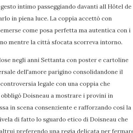
 gesto intimo passeggiando davanti all Hôtel de
rarlo in piena luce. La coppia accettò con
le emerse come posa perfetta ma autentica con i
no mentre la città sfocata scorreva intorno.
lose negli anni Settanta con poster e cartoline
ersale dell'amore parigino consolidandone il
 controversia legale con una coppia che
a obbligò Doisneau a mostrare i provini in
sa in scena consenziente e rafforzando così la
ivela di fatto lo sguardo etico di Doisneau che
y altrui preferendo una regia delicata per fermar