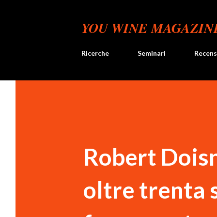
YOU WINE MAGAZIN
Ricerche
Seminari
Recens
Robert Doisn
oltre trenta 