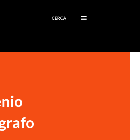
CERCA
enio
ografo