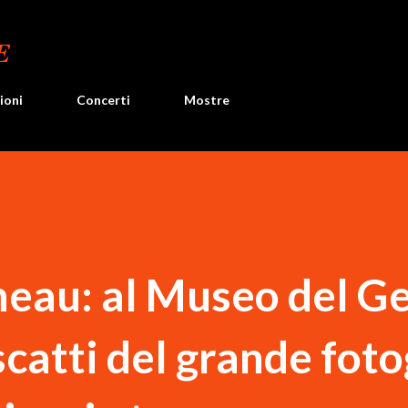
Passa ai contenuti principali
E
ioni
Concerti
Mostre
eau: al Museo del G
scatti del grande fot