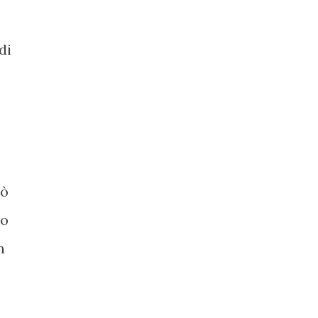
di
tò
ro
n