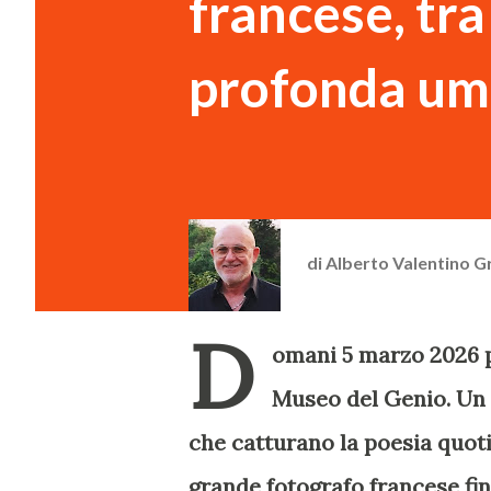
francese, tra
profonda um
di
Alberto Valentino G
D
omani 5 marzo 2026 p
Museo del Genio. Un 
che catturano la poesia quoti
grande fotografo francese fino