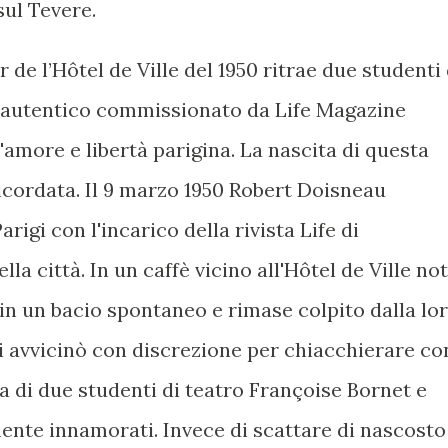
9 sul Tevere.
er de l’Hôtel de Ville del 1950 ritrae due studenti 
a autentico commissionato da Life Magazine
amore e libertà parigina. La nascita di questa
icordata. Il 9 marzo 1950 Robert Doisneau
rigi con l'incarico della rivista Life di
la città. In un caffè vicino all'Hôtel de Ville no
n un bacio spontaneo e rimase colpito dalla lo
i avvicinò con discrezione per chiacchierare co
a di due studenti di teatro Françoise Bornet e
nte innamorati. Invece di scattare di nascosto