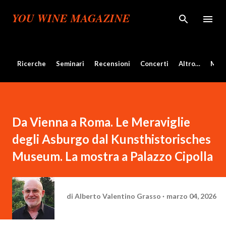
Passa ai contenuti principali
YOU WINE MAGAZINE
Ricerche
Seminari
Recensioni
Concerti
Altro…
Mos
Da Vienna a Roma. Le Meraviglie
degli Asburgo dal Kunsthistorisches
Museum. La mostra a Palazzo Cipolla
di
Alberto Valentino Grasso
marzo 04, 2026