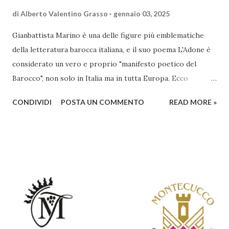
di
Alberto Valentino Grasso
gennaio 03, 2025
Gianbattista Marino è una delle figure più emblematiche
della letteratura barocca italiana, e il suo poema L'Adone è
considerato un vero e proprio "manifesto poetico del
Barocco", non solo in Italia ma in tutta Europa. Ecco
un'analisi del suo ruolo e delle caratteristiche che lo
CONDIVIDI
POSTA UN COMMENTO
READ MORE »
rendono un'opera fondamentale per il periodo. Marino fu
un poeta innovativo, tra i massimi esponenti della poesia
barocca, noto per il suo stile elaborato, ricco di metafore,
giochi di parole e virtuosismi linguistici. La sua poetica si
distacca dalla tradizione classica e rinascimentale,
abbracciando invece i principi del Barocco: l'arte come
meraviglia, l'ostentazione della tecnica e la ricerca del
sorprendente. Marino visse in un'epoca di grandi
cambiamenti culturali e sociali, e la sua opera riflette questa