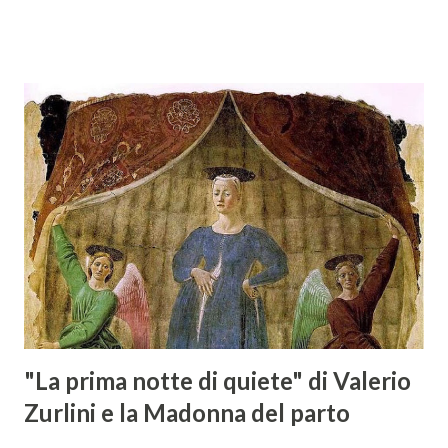
specializzata nella promozione del vino italiano – e non
solo – in Austria. Presenti all’appello - con una selezionata
rappresentanza di aziende - i tre Consorzi di Tutela del
territorio maremmano: Consorzio Tutela Vini della
Maremma Toscana, del Montecucco e del Morellino di
Scansano. Scopo dell’iniziativa è stato quello di promuovere
le eccellenze vitivinicole della regione in Austria, un
mercato dove il potenziale di crescita è ancora molto alto,
assistendo i produttori nella creazione di contatti
commerciali con gli operatori locali. Gli organizzatori
dell’evento, Christian Bauer, austriaco ed esperto di vini e
conoscitore dei mercati di lingua tedes...
"La prima notte di quiete" di Valerio
Zurlini e la Madonna del parto