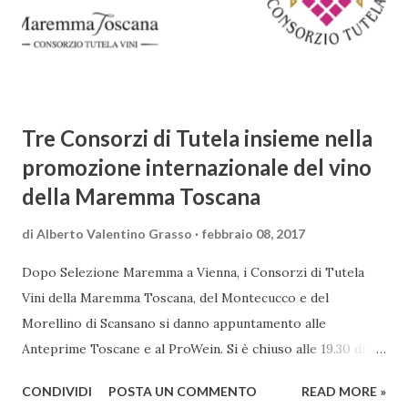
complessità. L'Adone è un poema epico-mitologico in 20
canti, composto da oltre 40.000 versi. Narra la storia
d'amore tra Venere e Adone, tratta dalla mitologia ...
Tre Consorzi di Tutela insieme nella
promozione internazionale del vino
della Maremma Toscana
di
Alberto Valentino Grasso
febbraio 08, 2017
Dopo Selezione Maremma a Vienna, i Consorzi di Tutela
Vini della Maremma Toscana, del Montecucco e del
Morellino di Scansano si danno appuntamento alle
Anteprime Toscane e al ProWein. Si è chiuso alle 19.30 di
giovedì 2 febbraio Selezione Maremma, evento organizzato
CONDIVIDI
POSTA UN COMMENTO
READ MORE »
presso l’Hotel Regina di Vienna dalla società Wein & Kultur,