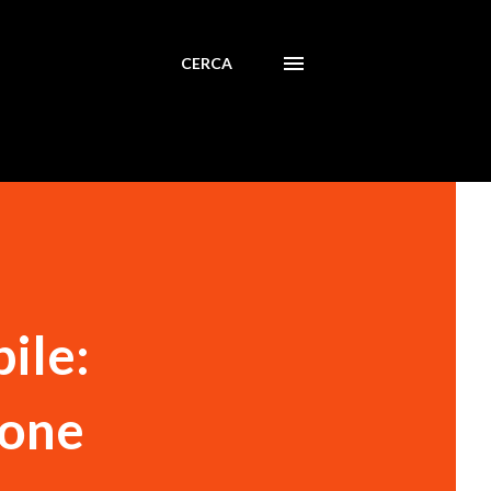
CERCA
bile:
ione