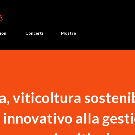
Passa ai contenuti principali
E
ioni
Concerti
Mostre
a, viticoltura sosteni
 innovativo alla gest