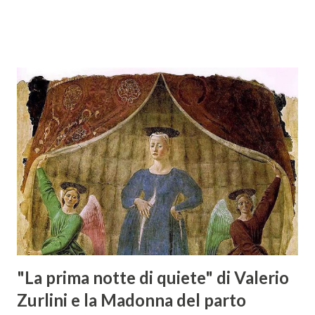
presso l’Hotel Regina di Vienna dalla società Wein & Kultur,
specializzata nella promozione del vino italiano – e non
solo – in Austria. Presenti all’appello - con una selezionata
rappresentanza di aziende - i tre Consorzi di Tutela del
territorio maremmano: Consorzio Tutela Vini della
Maremma Toscana, del Montecucco e del Morellino di
Scansano. Scopo dell’iniziativa è stato quello di promuovere
le eccellenze vitivinicole della regione in Austria, un
mercato dove il potenziale di crescita è ancora molto alto,
assistendo i produttori nella creazione di contatti
commerciali con gli operatori locali. Gli organizzatori
dell’evento, Christian Bauer, austriaco ed esperto di vini e
conoscitore dei mercati di lingua tedes...
"La prima notte di quiete" di Valerio
Zurlini e la Madonna del parto