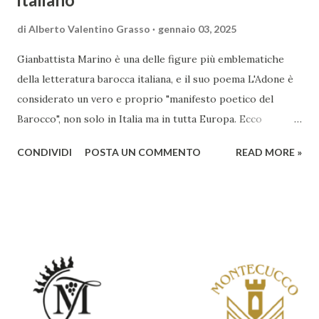
di
Alberto Valentino Grasso
gennaio 03, 2025
Gianbattista Marino è una delle figure più emblematiche
della letteratura barocca italiana, e il suo poema L'Adone è
considerato un vero e proprio "manifesto poetico del
Barocco", non solo in Italia ma in tutta Europa. Ecco
un'analisi del suo ruolo e delle caratteristiche che lo
CONDIVIDI
POSTA UN COMMENTO
READ MORE »
rendono un'opera fondamentale per il periodo. Marino fu
un poeta innovativo, tra i massimi esponenti della poesia
barocca, noto per il suo stile elaborato, ricco di metafore,
giochi di parole e virtuosismi linguistici. La sua poetica si
distacca dalla tradizione classica e rinascimentale,
abbracciando invece i principi del Barocco: l'arte come
meraviglia, l'ostentazione della tecnica e la ricerca del
sorprendente. Marino visse in un'epoca di grandi
cambiamenti culturali e sociali, e la sua opera riflette questa