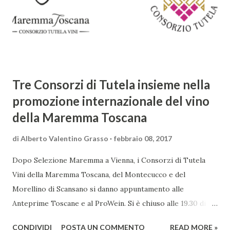
complessità. L'Adone è un poema epico-mitologico in 20
canti, composto da oltre 40.000 versi. Narra la storia
d'amore tra Venere e Adone, tratta dalla mitologia ...
Tre Consorzi di Tutela insieme nella
promozione internazionale del vino
della Maremma Toscana
di
Alberto Valentino Grasso
febbraio 08, 2017
Dopo Selezione Maremma a Vienna, i Consorzi di Tutela
Vini della Maremma Toscana, del Montecucco e del
Morellino di Scansano si danno appuntamento alle
Anteprime Toscane e al ProWein. Si è chiuso alle 19.30 di
giovedì 2 febbraio Selezione Maremma, evento organizzato
CONDIVIDI
POSTA UN COMMENTO
READ MORE »