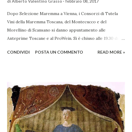
di
Alberto Valentino Grasso
febbraio 08, 2017
Dopo Selezione Maremma a Vienna, i Consorzi di Tutela
Vini della Maremma Toscana, del Montecucco e del
Morellino di Scansano si danno appuntamento alle
Anteprime Toscane e al ProWein. Si è chiuso alle 19.30 di
giovedì 2 febbraio Selezione Maremma, evento organizzato
CONDIVIDI
POSTA UN COMMENTO
READ MORE »
presso l’Hotel Regina di Vienna dalla società Wein & Kultur,
specializzata nella promozione del vino italiano – e non
solo – in Austria. Presenti all’appello - con una selezionata
rappresentanza di aziende - i tre Consorzi di Tutela del
territorio maremmano: Consorzio Tutela Vini della
Maremma Toscana, del Montecucco e del Morellino di
Scansano. Scopo dell’iniziativa è stato quello di promuovere
le eccellenze vitivinicole della regione in Austria, un
mercato dove il potenziale di crescita è ancora molto alto,
assistendo i produttori nella creazione di contatti