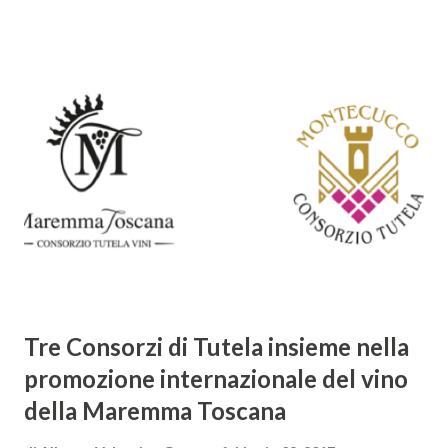
barocca, noto per il suo stile elaborato, ricco di metafore,
giochi di parole e virtuosismi linguistici. La sua poetica si
distacca dalla tradizione classica e rinascimentale,
abbracciando invece i principi del Barocco: l'arte come
meraviglia, l'ostentazione della tecnica e la ricerca del
sorprendente. Marino visse in un'epoca di grandi
cambiamenti culturali e sociali, e la sua opera riflette questa
complessità. L'Adone è un poema epico-mitologico in 20
canti, composto da oltre 40.000 versi. Narra la storia
d'amore tra Venere e Adone, tratta dalla mitologia ...
Tre Consorzi di Tutela insieme nella
promozione internazionale del vino
della Maremma Toscana