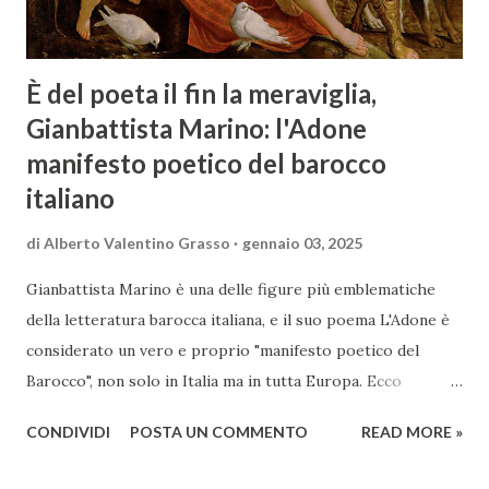
È del poeta il fin la meraviglia,
Gianbattista Marino: l'Adone
manifesto poetico del barocco
italiano
di
Alberto Valentino Grasso
gennaio 03, 2025
Gianbattista Marino è una delle figure più emblematiche
della letteratura barocca italiana, e il suo poema L'Adone è
considerato un vero e proprio "manifesto poetico del
Barocco", non solo in Italia ma in tutta Europa. Ecco
un'analisi del suo ruolo e delle caratteristiche che lo
CONDIVIDI
POSTA UN COMMENTO
READ MORE »
rendono un'opera fondamentale per il periodo. Marino fu
un poeta innovativo, tra i massimi esponenti della poesia