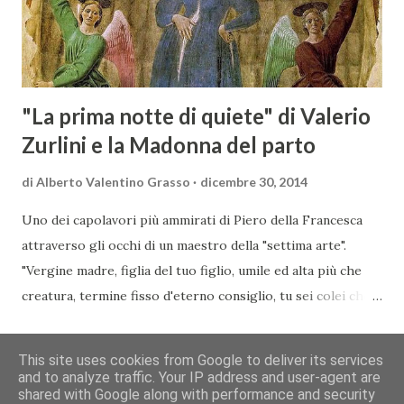
commerciali con gli operatori locali. Gli organizzatori
dell’evento, Christian Bauer, austriaco ed esperto di vini e
conoscitore dei mercati di lingua tedes...
"La prima notte di quiete" di Valerio
Zurlini e la Madonna del parto
di
Alberto Valentino Grasso
dicembre 30, 2014
Uno dei capolavori più ammirati di Piero della Francesca
attraverso gli occhi di un maestro della "settima arte".
"Vergine madre, figlia del tuo figlio, umile ed alta più che
creatura, termine fisso d'eterno consiglio, tu sei colei che
l'umana natura nobilitasti, sì che il suo fattore, non
CONDIVIDI
POSTA UN COMMENTO
READ MORE »
disdegnò di farsi sua fattura" Nella piccola chiesa di Santa
This site uses cookies from Google to deliver its services
Maria a Momentana, isolata in mezzo al verde delle pendici
and to analyze traffic. Your IP address and user-agent are
shared with Google along with performance and security
collinari di Monterchi, Piero della Francesca dipinse in soli
Chi siamo
Contatti
Cookie
Privacy
Copyright&Disclaimer