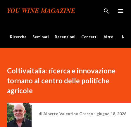
Passa ai contenuti principali
YOU WINE MAGAZINE
Ricerche
Seminari
Recensioni
Concerti
Altro…
Mos
Coltivaitalia: ricerca e innovazione
tornano al centro delle politiche
agricole
di
Alberto Valentino Grasso
giugno 18, 2026