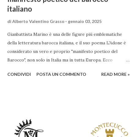
italiano
di
Alberto Valentino Grasso
gennaio 03, 2025
Gianbattista Marino è una delle figure più emblematiche
della letteratura barocca italiana, e il suo poema L'Adone è
considerato un vero e proprio "manifesto poetico del
Barocco", non solo in Italia ma in tutta Europa. Ecco
un'analisi del suo ruolo e delle caratteristiche che lo
CONDIVIDI
POSTA UN COMMENTO
READ MORE »
rendono un'opera fondamentale per il periodo. Marino fu
un poeta innovativo, tra i massimi esponenti della poesia
barocca, noto per il suo stile elaborato, ricco di metafore,
giochi di parole e virtuosismi linguistici. La sua poetica si
distacca dalla tradizione classica e rinascimentale,
abbracciando invece i principi del Barocco: l'arte come
meraviglia, l'ostentazione della tecnica e la ricerca del