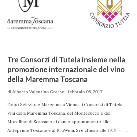
sorprendente. Marino visse in un'epoca di grandi
cambiamenti culturali e sociali, e la sua opera riflette questa
complessità. L'Adone è un poema epico-mitologico in 20
canti, composto da oltre 40.000 versi. Narra la storia
d'amore tra Venere e Adone, tratta dalla mitologia ...
Tre Consorzi di Tutela insieme nella
promozione internazionale del vino
della Maremma Toscana
di
Alberto Valentino Grasso
febbraio 08, 2017
Dopo Selezione Maremma a Vienna, i Consorzi di Tutela
Vini della Maremma Toscana, del Montecucco e del
Morellino di Scansano si danno appuntamento alle
Anteprime Toscane e al ProWein. Si è chiuso alle 19.30 di