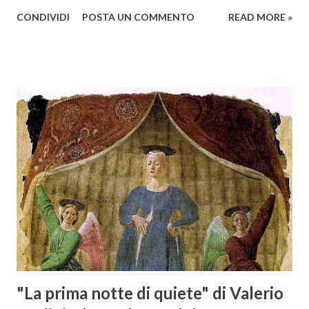
giovedì 2 febbraio Selezione Maremma, evento organizzato
CONDIVIDI
POSTA UN COMMENTO
READ MORE »
presso l’Hotel Regina di Vienna dalla società Wein & Kultur,
specializzata nella promozione del vino italiano – e non
solo – in Austria. Presenti all’appello - con una selezionata
rappresentanza di aziende - i tre Consorzi di Tutela del
territorio maremmano: Consorzio Tutela Vini della
Maremma Toscana, del Montecucco e del Morellino di
Scansano. Scopo dell’iniziativa è stato quello di promuovere
le eccellenze vitivinicole della regione in Austria, un
mercato dove il potenziale di crescita è ancora molto alto,
assistendo i produttori nella creazione di contatti
commerciali con gli operatori locali. Gli organizzatori
dell’evento, Christian Bauer, austriaco ed esperto di vini e
conoscitore dei mercati di lingua tedes...
"La prima notte di quiete" di Valerio