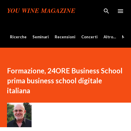
Passa ai contenuti principali
YOU WINE MAGAZINE
Ricerche
Seminari
Recensioni
Concerti
Altro…
Mos
Formazione, 24ORE Business School
prima business school digitale
italiana