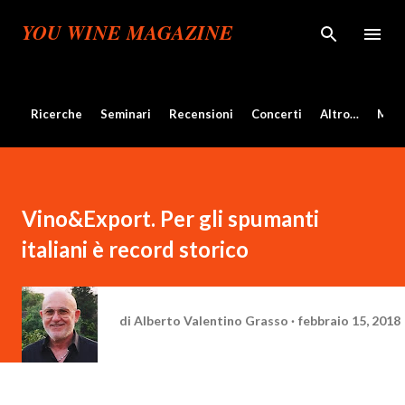
Passa ai contenuti principali
YOU WINE MAGAZINE
Ricerche
Seminari
Recensioni
Concerti
Altro…
Mos
Vino&Export. Per gli spumanti
italiani è record storico
di
Alberto Valentino Grasso
febbraio 15, 2018