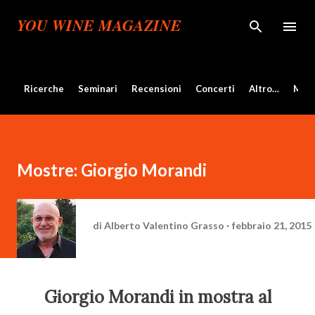
Passa ai contenuti principali
YOU WINE MAGAZINE
Ricerche
Seminari
Recensioni
Concerti
Altro…
Mos
Mostre: Giorgio Morandi
di
Alberto Valentino Grasso
febbraio 21, 2015
Giorgio Morandi in mostra al