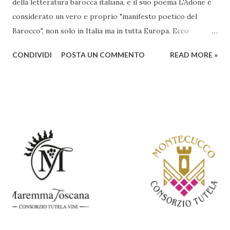
della letteratura barocca italiana, e il suo poema L'Adone è
considerato un vero e proprio "manifesto poetico del
Barocco", non solo in Italia ma in tutta Europa. Ecco
un'analisi del suo ruolo e delle caratteristiche che lo
CONDIVIDI
POSTA UN COMMENTO
READ MORE »
rendono un'opera fondamentale per il periodo. Marino fu
un poeta innovativo, tra i massimi esponenti della poesia
barocca, noto per il suo stile elaborato, ricco di metafore,
giochi di parole e virtuosismi linguistici. La sua poetica si
distacca dalla tradizione classica e rinascimentale,
abbracciando invece i principi del Barocco: l'arte come
meraviglia, l'ostentazione della tecnica e la ricerca del
sorprendente. Marino visse in un'epoca di grandi
cambiamenti culturali e sociali, e la sua opera riflette questa
complessità. L'Adone è un poema epico-mitologico in 20
canti, composto da oltre 40.000 versi. Narra la storia
d'amore tra Venere e Adone, tratta dalla mitologia ...