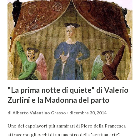
territorio maremmano: Consorzio Tutela Vini della
Maremma Toscana, del Montecucco e del Morellino di
Scansano. Scopo dell’iniziativa è stato quello di promuovere
le eccellenze vitivinicole della regione in Austria, un
mercato dove il potenziale di crescita è ancora molto alto,
assistendo i produttori nella creazione di contatti
commerciali con gli operatori locali. Gli organizzatori
dell’evento, Christian Bauer, austriaco ed esperto di vini e
conoscitore dei mercati di lingua tedes...
"La prima notte di quiete" di Valerio
Zurlini e la Madonna del parto
di
Alberto Valentino Grasso
dicembre 30, 2014
Uno dei capolavori più ammirati di Piero della Francesca
attraverso gli occhi di un maestro della "settima arte".