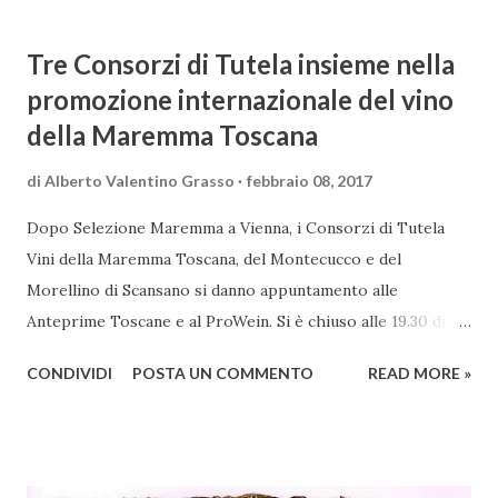
Tre Consorzi di Tutela insieme nella
promozione internazionale del vino
della Maremma Toscana
di
Alberto Valentino Grasso
febbraio 08, 2017
Dopo Selezione Maremma a Vienna, i Consorzi di Tutela
Vini della Maremma Toscana, del Montecucco e del
Morellino di Scansano si danno appuntamento alle
Anteprime Toscane e al ProWein. Si è chiuso alle 19.30 di
giovedì 2 febbraio Selezione Maremma, evento organizzato
CONDIVIDI
POSTA UN COMMENTO
READ MORE »
presso l’Hotel Regina di Vienna dalla società Wein & Kultur,
specializzata nella promozione del vino italiano – e non
solo – in Austria. Presenti all’appello - con una selezionata
rappresentanza di aziende - i tre Consorzi di Tutela del