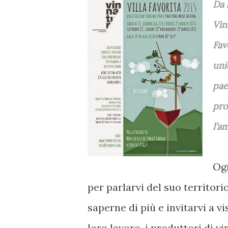
Da 
Vin
Fav
uni
pae
pro
l’a
Ogn
per parlarvi del suo territorio
saperne di più e invitarvi a vi
loro lavoro. i produttori di vi