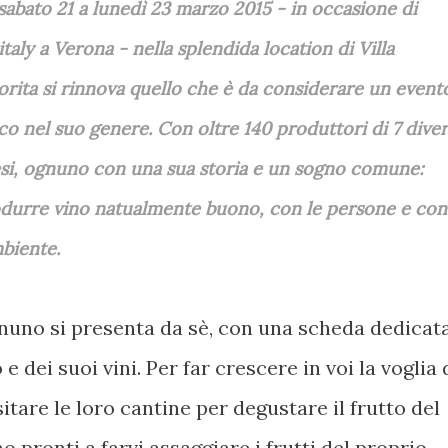
sabato 21 a lunedì 23 marzo 2015 - in occasione di
italy a Verona - nella splendida location di Villa
orita si rinnova quello che è da considerare un event
co nel suo genere. Con oltre 140 produttori di 7 diver
si, ognuno con una sua storia e un sogno comune:
durre vino natualmente buono, con le persone e con
mbiente.
uno si presenta da sè, con una scheda dedicata
 e dei suoi vini. Per far crescere in voi la voglia 
sitare le loro cantine per degustare il frutto del
no pronti a farvi assaggiare i frutti del proprio