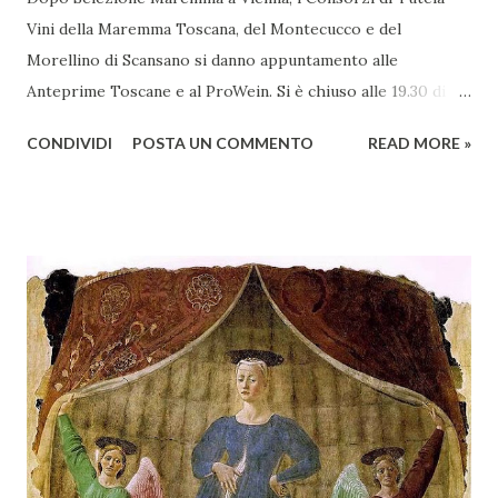
Vini della Maremma Toscana, del Montecucco e del
Morellino di Scansano si danno appuntamento alle
Anteprime Toscane e al ProWein. Si è chiuso alle 19.30 di
giovedì 2 febbraio Selezione Maremma, evento organizzato
CONDIVIDI
POSTA UN COMMENTO
READ MORE »
presso l’Hotel Regina di Vienna dalla società Wein & Kultur,
specializzata nella promozione del vino italiano – e non
solo – in Austria. Presenti all’appello - con una selezionata
rappresentanza di aziende - i tre Consorzi di Tutela del
territorio maremmano: Consorzio Tutela Vini della
Maremma Toscana, del Montecucco e del Morellino di
Scansano. Scopo dell’iniziativa è stato quello di promuovere
le eccellenze vitivinicole della regione in Austria, un
mercato dove il potenziale di crescita è ancora molto alto,
assistendo i produttori nella creazione di contatti
commerciali con gli operatori locali. Gli organizzatori
dell’evento, Christian Bauer, austriaco ed esperto di vini e