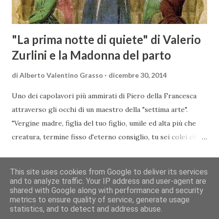
conoscitore dei mercati di lingua tedes...
"La prima notte di quiete" di Valerio
Zurlini e la Madonna del parto
di
Alberto Valentino Grasso
dicembre 30, 2014
Uno dei capolavori più ammirati di Piero della Francesca
attraverso gli occhi di un maestro della "settima arte".
"Vergine madre, figlia del tuo figlio, umile ed alta più che
creatura, termine fisso d'eterno consiglio, tu sei colei che
l'umana natura nobilitasti, sì che il suo fattore, non
CONDIVIDI
POSTA UN COMMENTO
READ MORE »
disdegnò di farsi sua fattura" Nella piccola chiesa di Santa
This site uses cookies from Google to deliver its services
Maria a Momentana, isolata in mezzo al verde delle pendici
and to analyze traffic. Your IP address and user-agent are
shared with Google along with performance and security
collinari di Monterchi, Piero della Francesca dipinse in soli
Chi siamo
Contatti
Cookie
Privacy
Copyright&Disclaimer
metrics to ensure quality of service, generate usage
sette giorni uno dei suoi più noti e ammirati capolavori che
© 2013 You Wine Magazine | Rivista Culturale (art. 28 L.69/63)
statistics, and to detect and address abuse.
oggi richiama nella Val Tiberina visitatori da tutto il mondo.