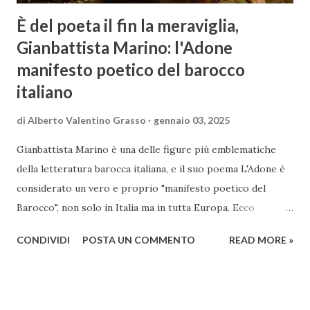
È del poeta il fin la meraviglia,
Gianbattista Marino: l'Adone
manifesto poetico del barocco
italiano
di
Alberto Valentino Grasso
gennaio 03, 2025
Gianbattista Marino è una delle figure più emblematiche
della letteratura barocca italiana, e il suo poema L'Adone è
considerato un vero e proprio "manifesto poetico del
Barocco", non solo in Italia ma in tutta Europa. Ecco
un'analisi del suo ruolo e delle caratteristiche che lo
CONDIVIDI
POSTA UN COMMENTO
READ MORE »
rendono un'opera fondamentale per il periodo. Marino fu
un poeta innovativo, tra i massimi esponenti della poesia
barocca, noto per il suo stile elaborato, ricco di metafore,
giochi di parole e virtuosismi linguistici. La sua poetica si