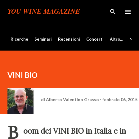
Passa ai contenuti principali
YOU WINE MAGAZINE
Ricerche
Seminari
Recensioni
Concerti
Altro…
Mos
VINI BIO
di
Alberto Valentino Grasso
febbraio 06, 2015
B
oom dei VINI BIO in Italia e in