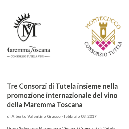
distacca dalla tradizione classica e rinascimentale,
abbracciando invece i principi del Barocco: l'arte come
meraviglia, l'ostentazione della tecnica e la ricerca del
sorprendente. Marino visse in un'epoca di grandi
cambiamenti culturali e sociali, e la sua opera riflette questa
complessità. L'Adone è un poema epico-mitologico in 20
canti, composto da oltre 40.000 versi. Narra la storia
d'amore tra Venere e Adone, tratta dalla mitologia ...
Tre Consorzi di Tutela insieme nella
promozione internazionale del vino
della Maremma Toscana
di
Alberto Valentino Grasso
febbraio 08, 2017
Dopo Selezione Maremma a Vienna, i Consorzi di Tutela