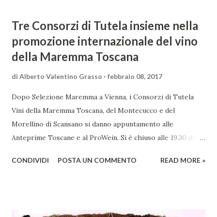
Tre Consorzi di Tutela insieme nella
promozione internazionale del vino
della Maremma Toscana
di
Alberto Valentino Grasso
febbraio 08, 2017
Dopo Selezione Maremma a Vienna, i Consorzi di Tutela
Vini della Maremma Toscana, del Montecucco e del
Morellino di Scansano si danno appuntamento alle
Anteprime Toscane e al ProWein. Si è chiuso alle 19.30 di
giovedì 2 febbraio Selezione Maremma, evento organizzato
CONDIVIDI
POSTA UN COMMENTO
READ MORE »
presso l’Hotel Regina di Vienna dalla società Wein & Kultur,
specializzata nella promozione del vino italiano – e non
solo – in Austria. Presenti all’appello - con una selezionata
rappresentanza di aziende - i tre Consorzi di Tutela del