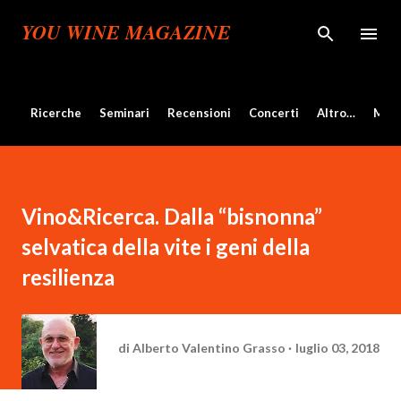
Passa ai contenuti principali
YOU WINE MAGAZINE
Ricerche
Seminari
Recensioni
Concerti
Altro…
Mos
Vino&Ricerca. Dalla “bisnonna”
selvatica della vite i geni della
resilienza
di
Alberto Valentino Grasso
luglio 03, 2018