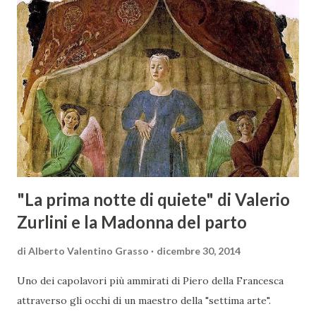
territorio maremmano: Consorzio Tutela Vini della
Maremma Toscana, del Montecucco e del Morellino di
Scansano. Scopo dell’iniziativa è stato quello di promuovere
le eccellenze vitivinicole della regione in Austria, un
mercato dove il potenziale di crescita è ancora molto alto,
assistendo i produttori nella creazione di contatti
commerciali con gli operatori locali. Gli organizzatori
dell’evento, Christian Bauer, austriaco ed esperto di vini e
conoscitore dei mercati di lingua tedes...
"La prima notte di quiete" di Valerio
Zurlini e la Madonna del parto
di
Alberto Valentino Grasso
dicembre 30, 2014
Uno dei capolavori più ammirati di Piero della Francesca
attraverso gli occhi di un maestro della "settima arte".