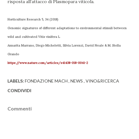
risposta all’attacco di Plasmopara viticola.
Horticulture Research 5, 34 (2018)
Genomic signatures of different adaptations to environmental stimuli between
wild and cultivated Vitis vinifera L
Annarita Marrano, Diego Micheletti, Silvia Lorenzi, David Neale & M. Stella
Grando
https://www.nature.com/articles/s41438-018-0041-2
LABELS:
FONDAZIONE MACH
NEWS
VINO&RICERCA
CONDIVIDI
Commenti