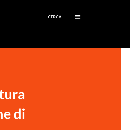
CERCA
ltura
ne di