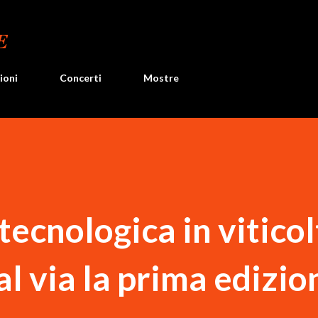
Passa ai contenuti principali
E
ioni
Concerti
Mostre
tecnologica in vitico
al via la prima edizio