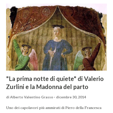
rappresentanza di aziende - i tre Consorzi di Tutela del
territorio maremmano: Consorzio Tutela Vini della
Maremma Toscana, del Montecucco e del Morellino di
Scansano. Scopo dell’iniziativa è stato quello di promuovere
le eccellenze vitivinicole della regione in Austria, un
mercato dove il potenziale di crescita è ancora molto alto,
assistendo i produttori nella creazione di contatti
commerciali con gli operatori locali. Gli organizzatori
dell’evento, Christian Bauer, austriaco ed esperto di vini e
conoscitore dei mercati di lingua tedes...
"La prima notte di quiete" di Valerio
Zurlini e la Madonna del parto
di
Alberto Valentino Grasso
dicembre 30, 2014
Uno dei capolavori più ammirati di Piero della Francesca