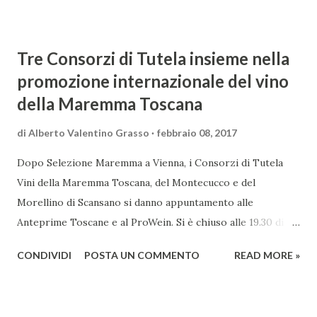
Tre Consorzi di Tutela insieme nella
promozione internazionale del vino
della Maremma Toscana
di
Alberto Valentino Grasso
febbraio 08, 2017
Dopo Selezione Maremma a Vienna, i Consorzi di Tutela
Vini della Maremma Toscana, del Montecucco e del
Morellino di Scansano si danno appuntamento alle
Anteprime Toscane e al ProWein. Si è chiuso alle 19.30 di
giovedì 2 febbraio Selezione Maremma, evento organizzato
CONDIVIDI
POSTA UN COMMENTO
READ MORE »
presso l’Hotel Regina di Vienna dalla società Wein & Kultur,
specializzata nella promozione del vino italiano – e non
solo – in Austria. Presenti all’appello - con una selezionata