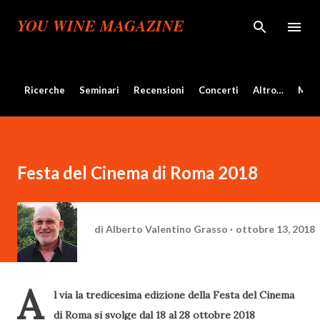
Passa ai contenuti principali
YOU WINE MAGAZINE
Ricerche
Seminari
Recensioni
Concerti
Altro…
Mos
Festa del Cinema di Roma 2018
di
Alberto Valentino Grasso
ottobre 13, 2018
A
l via la tredicesima edizione della Festa del Cinema
di Roma si svolge dal 18 al 28 ottobre 2018