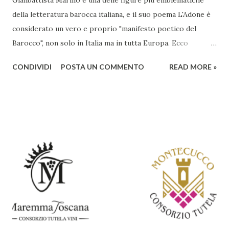
della letteratura barocca italiana, e il suo poema L'Adone è
considerato un vero e proprio "manifesto poetico del
Barocco", non solo in Italia ma in tutta Europa. Ecco
un'analisi del suo ruolo e delle caratteristiche che lo
CONDIVIDI
POSTA UN COMMENTO
READ MORE »
rendono un'opera fondamentale per il periodo. Marino fu
un poeta innovativo, tra i massimi esponenti della poesia
barocca, noto per il suo stile elaborato, ricco di metafore,
giochi di parole e virtuosismi linguistici. La sua poetica si
distacca dalla tradizione classica e rinascimentale,
abbracciando invece i principi del Barocco: l'arte come
meraviglia, l'ostentazione della tecnica e la ricerca del
sorprendente. Marino visse in un'epoca di grandi
cambiamenti culturali e sociali, e la sua opera riflette questa
complessità. L'Adone è un poema epico-mitologico in 20
canti, composto da oltre 40.000 versi. Narra la storia
d'amore tra Venere e Adone, tratta dalla mitologia ...