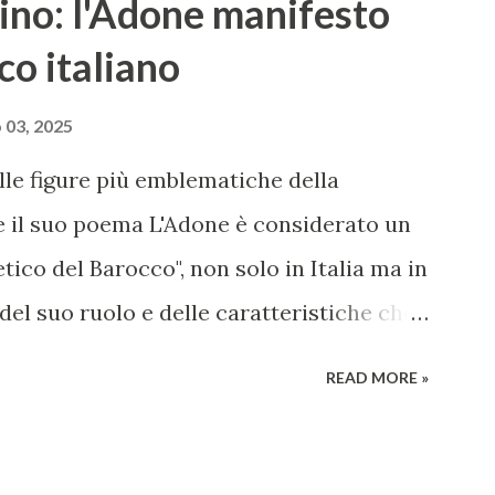
ino: l'Adone manifesto
co italiano
 03, 2025
lle figure più emblematiche della
 e il suo poema L'Adone è considerato un
tico del Barocco", non solo in Italia ma in
del suo ruolo e delle caratteristiche che
tale per il periodo. Marino fu un poeta
READ MORE »
onenti della poesia barocca, noto per il
metafore, giochi di parole e virtuosismi
distacca dalla tradizione classica e