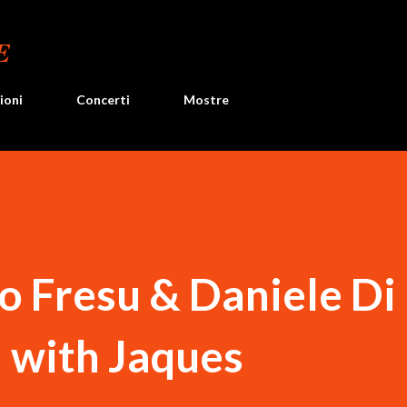
Passa ai contenuti principali
E
ioni
Concerti
Mostre
o Fresu & Daniele Di
 with Jaques