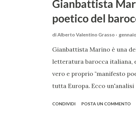
Gianbattista Mar
poetico del baroc
di
Alberto Valentino Grasso
gennaio
Gianbattista Marino è una de
letteratura barocca italiana,
vero e proprio "manifesto poe
tutta Europa. Ecco un'analisi 
lo rendono un'opera fondamen
CONDIVIDI
POSTA UN COMMENTO
innovativo, tra i massimi esp
suo stile elaborato, ricco di 
linguistici. La sua poetica si 