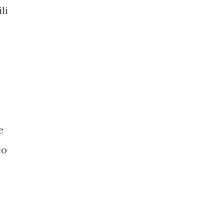
li
e
co