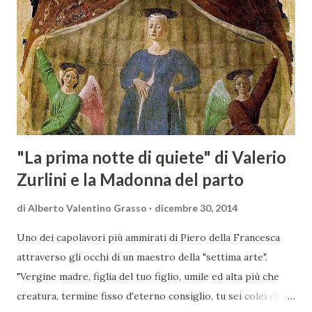
Scansano. Scopo dell’iniziativa è stato quello di promuovere
le eccellenze vitivinicole della regione in Austria, un
mercato dove il potenziale di crescita è ancora molto alto,
assistendo i produttori nella creazione di contatti
commerciali con gli operatori locali. Gli organizzatori
dell’evento, Christian Bauer, austriaco ed esperto di vini e
conoscitore dei mercati di lingua tedes...
"La prima notte di quiete" di Valerio
Zurlini e la Madonna del parto
di
Alberto Valentino Grasso
dicembre 30, 2014
Uno dei capolavori più ammirati di Piero della Francesca
attraverso gli occhi di un maestro della "settima arte".
"Vergine madre, figlia del tuo figlio, umile ed alta più che
creatura, termine fisso d'eterno consiglio, tu sei colei che