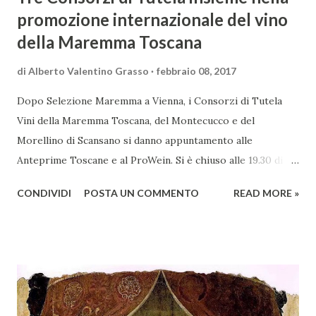
promozione internazionale del vino
della Maremma Toscana
di
Alberto Valentino Grasso
febbraio 08, 2017
Dopo Selezione Maremma a Vienna, i Consorzi di Tutela
Vini della Maremma Toscana, del Montecucco e del
Morellino di Scansano si danno appuntamento alle
Anteprime Toscane e al ProWein. Si è chiuso alle 19.30 di
giovedì 2 febbraio Selezione Maremma, evento organizzato
CONDIVIDI
POSTA UN COMMENTO
READ MORE »
presso l’Hotel Regina di Vienna dalla società Wein & Kultur,
specializzata nella promozione del vino italiano – e non
solo – in Austria. Presenti all’appello - con una selezionata
rappresentanza di aziende - i tre Consorzi di Tutela del
territorio maremmano: Consorzio Tutela Vini della
Maremma Toscana, del Montecucco e del Morellino di