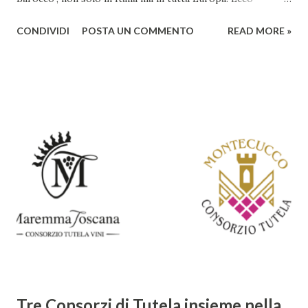
un'analisi del suo ruolo e delle caratteristiche che lo
CONDIVIDI
POSTA UN COMMENTO
READ MORE »
rendono un'opera fondamentale per il periodo. Marino fu
un poeta innovativo, tra i massimi esponenti della poesia
barocca, noto per il suo stile elaborato, ricco di metafore,
giochi di parole e virtuosismi linguistici. La sua poetica si
distacca dalla tradizione classica e rinascimentale,
abbracciando invece i principi del Barocco: l'arte come
meraviglia, l'ostentazione della tecnica e la ricerca del
sorprendente. Marino visse in un'epoca di grandi
cambiamenti culturali e sociali, e la sua opera riflette questa
complessità. L'Adone è un poema epico-mitologico in 20
canti, composto da oltre 40.000 versi. Narra la storia
d'amore tra Venere e Adone, tratta dalla mitologia ...
Tre Consorzi di Tutela insieme nella