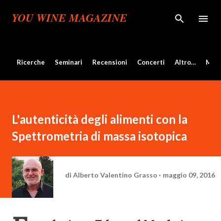
Passa ai contenuti principali
YOU WINE MAGAZINE
Ricerche
Seminari
Recensioni
Concerti
Altro…
Mos
L'autenticità degli alimenti con la
Spettrometria di massa isotopica
di
Alberto Valentino Grasso
maggio 09, 2016