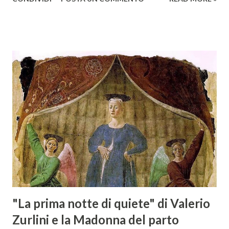
presso l’Hotel Regina di Vienna dalla società Wein & Kultur,
specializzata nella promozione del vino italiano – e non
solo – in Austria. Presenti all’appello - con una selezionata
rappresentanza di aziende - i tre Consorzi di Tutela del
territorio maremmano: Consorzio Tutela Vini della
Maremma Toscana, del Montecucco e del Morellino di
Scansano. Scopo dell’iniziativa è stato quello di promuovere
le eccellenze vitivinicole della regione in Austria, un
mercato dove il potenziale di crescita è ancora molto alto,
assistendo i produttori nella creazione di contatti
commerciali con gli operatori locali. Gli organizzatori
dell’evento, Christian Bauer, austriaco ed esperto di vini e
conoscitore dei mercati di lingua tedes...
"La prima notte di quiete" di Valerio
Zurlini e la Madonna del parto