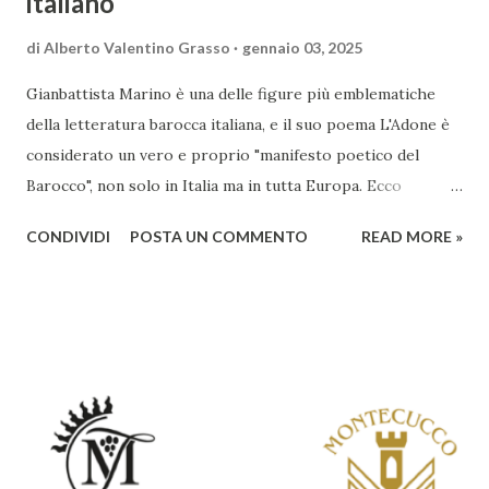
italiano
di
Alberto Valentino Grasso
gennaio 03, 2025
Gianbattista Marino è una delle figure più emblematiche
della letteratura barocca italiana, e il suo poema L'Adone è
considerato un vero e proprio "manifesto poetico del
Barocco", non solo in Italia ma in tutta Europa. Ecco
un'analisi del suo ruolo e delle caratteristiche che lo
CONDIVIDI
POSTA UN COMMENTO
READ MORE »
rendono un'opera fondamentale per il periodo. Marino fu
un poeta innovativo, tra i massimi esponenti della poesia
barocca, noto per il suo stile elaborato, ricco di metafore,
giochi di parole e virtuosismi linguistici. La sua poetica si
distacca dalla tradizione classica e rinascimentale,
abbracciando invece i principi del Barocco: l'arte come
meraviglia, l'ostentazione della tecnica e la ricerca del
sorprendente. Marino visse in un'epoca di grandi