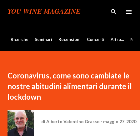
Passa ai contenuti principali
YOU WINE MAGAZINE
Ricerche
Seminari
Recensioni
Concerti
Altro…
Mos
Coronavirus, come sono cambiate le
nostre abitudini alimentari durante il
lockdown
di
Alberto Valentino Grasso
maggio 27, 2020