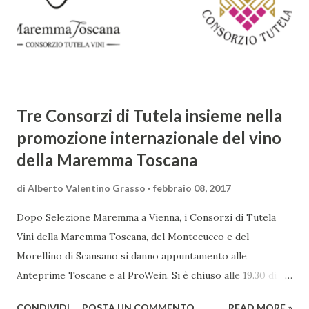
cambiamenti culturali e sociali, e la sua opera riflette questa
complessità. L'Adone è un poema epico-mitologico in 20
canti, composto da oltre 40.000 versi. Narra la storia
d'amore tra Venere e Adone, tratta dalla mitologia ...
Tre Consorzi di Tutela insieme nella
promozione internazionale del vino
della Maremma Toscana
di
Alberto Valentino Grasso
febbraio 08, 2017
Dopo Selezione Maremma a Vienna, i Consorzi di Tutela
Vini della Maremma Toscana, del Montecucco e del
Morellino di Scansano si danno appuntamento alle
Anteprime Toscane e al ProWein. Si è chiuso alle 19.30 di
giovedì 2 febbraio Selezione Maremma, evento organizzato
CONDIVIDI
POSTA UN COMMENTO
READ MORE »