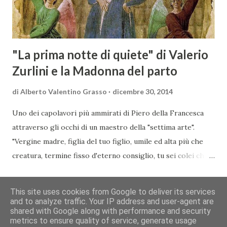
dell’evento, Christian Bauer, austriaco ed esperto di vini e
conoscitore dei mercati di lingua tedes...
"La prima notte di quiete" di Valerio
Zurlini e la Madonna del parto
di
Alberto Valentino Grasso
dicembre 30, 2014
Uno dei capolavori più ammirati di Piero della Francesca
attraverso gli occhi di un maestro della "settima arte".
"Vergine madre, figlia del tuo figlio, umile ed alta più che
creatura, termine fisso d'eterno consiglio, tu sei colei che
l'umana natura nobilitasti, sì che il suo fattore, non
CONDIVIDI
POSTA UN COMMENTO
READ MORE »
disdegnò di farsi sua fattura" Nella piccola chiesa di Santa
This site uses cookies from Google to deliver its services
Maria a Momentana, isolata in mezzo al verde delle pendici
and to analyze traffic. Your IP address and user-agent are
shared with Google along with performance and security
collinari di Monterchi, Piero della Francesca dipinse in soli
Chi siamo
Contatti
Cookie
Privacy
Copyright&Disclaimer
metrics to ensure quality of service, generate usage
sette giorni uno dei suoi più noti e ammirati capolavori che