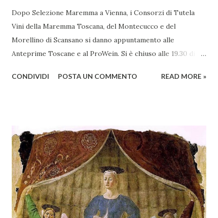
Dopo Selezione Maremma a Vienna, i Consorzi di Tutela
Vini della Maremma Toscana, del Montecucco e del
Morellino di Scansano si danno appuntamento alle
Anteprime Toscane e al ProWein. Si è chiuso alle 19.30 di
giovedì 2 febbraio Selezione Maremma, evento organizzato
CONDIVIDI
POSTA UN COMMENTO
READ MORE »
presso l’Hotel Regina di Vienna dalla società Wein & Kultur,
specializzata nella promozione del vino italiano – e non
solo – in Austria. Presenti all’appello - con una selezionata
rappresentanza di aziende - i tre Consorzi di Tutela del
territorio maremmano: Consorzio Tutela Vini della
Maremma Toscana, del Montecucco e del Morellino di
Scansano. Scopo dell’iniziativa è stato quello di promuovere
le eccellenze vitivinicole della regione in Austria, un
mercato dove il potenziale di crescita è ancora molto alto,
assistendo i produttori nella creazione di contatti
commerciali con gli operatori locali. Gli organizzatori