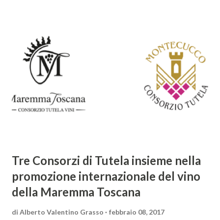
giochi di parole e virtuosismi linguistici. La sua poetica si
distacca dalla tradizione classica e rinascimentale,
abbracciando invece i principi del Barocco: l'arte come
meraviglia, l'ostentazione della tecnica e la ricerca del
sorprendente. Marino visse in un'epoca di grandi
cambiamenti culturali e sociali, e la sua opera riflette questa
complessità. L'Adone è un poema epico-mitologico in 20
canti, composto da oltre 40.000 versi. Narra la storia
d'amore tra Venere e Adone, tratta dalla mitologia ...
Tre Consorzi di Tutela insieme nella
promozione internazionale del vino
della Maremma Toscana
di
Alberto Valentino Grasso
febbraio 08, 2017