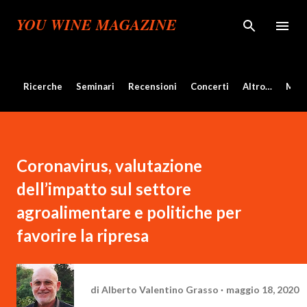
Passa ai contenuti principali
YOU WINE MAGAZINE
Ricerche
Seminari
Recensioni
Concerti
Altro…
Mos
Coronavirus, valutazione
dell’impatto sul settore
agroalimentare e politiche per
favorire la ripresa
di
Alberto Valentino Grasso
maggio 18, 2020