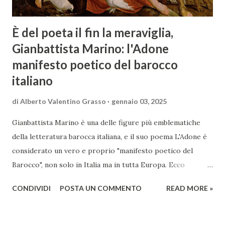
È del poeta il fin la meraviglia,
Gianbattista Marino: l'Adone
manifesto poetico del barocco
italiano
di
Alberto Valentino Grasso
gennaio 03, 2025
Gianbattista Marino è una delle figure più emblematiche
della letteratura barocca italiana, e il suo poema L'Adone è
considerato un vero e proprio "manifesto poetico del
Barocco", non solo in Italia ma in tutta Europa. Ecco
un'analisi del suo ruolo e delle caratteristiche che lo
CONDIVIDI
POSTA UN COMMENTO
READ MORE »
rendono un'opera fondamentale per il periodo. Marino fu
un poeta innovativo, tra i massimi esponenti della poesia
barocca, noto per il suo stile elaborato, ricco di metafore,