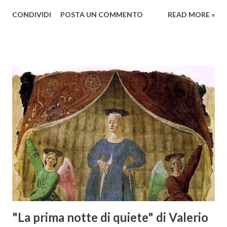
giovedì 2 febbraio Selezione Maremma, evento organizzato
CONDIVIDI
POSTA UN COMMENTO
READ MORE »
presso l’Hotel Regina di Vienna dalla società Wein & Kultur,
specializzata nella promozione del vino italiano – e non
solo – in Austria. Presenti all’appello - con una selezionata
rappresentanza di aziende - i tre Consorzi di Tutela del
territorio maremmano: Consorzio Tutela Vini della
Maremma Toscana, del Montecucco e del Morellino di
Scansano. Scopo dell’iniziativa è stato quello di promuovere
le eccellenze vitivinicole della regione in Austria, un
mercato dove il potenziale di crescita è ancora molto alto,
assistendo i produttori nella creazione di contatti
commerciali con gli operatori locali. Gli organizzatori
dell’evento, Christian Bauer, austriaco ed esperto di vini e
conoscitore dei mercati di lingua tedes...
"La prima notte di quiete" di Valerio