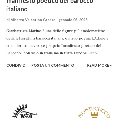
manifesto poetico del barocco
italiano
di
Alberto Valentino Grasso
gennaio 03, 2025
Gianbattista Marino è una delle figure più emblematiche
della letteratura barocca italiana, e il suo poema L'Adone è
considerato un vero e proprio "manifesto poetico del
Barocco", non solo in Italia ma in tutta Europa. Ecco
un'analisi del suo ruolo e delle caratteristiche che lo
CONDIVIDI
POSTA UN COMMENTO
READ MORE »
rendono un'opera fondamentale per il periodo. Marino fu
un poeta innovativo, tra i massimi esponenti della poesia
barocca, noto per il suo stile elaborato, ricco di metafore,
giochi di parole e virtuosismi linguistici. La sua poetica si
distacca dalla tradizione classica e rinascimentale,
abbracciando invece i principi del Barocco: l'arte come
meraviglia, l'ostentazione della tecnica e la ricerca del