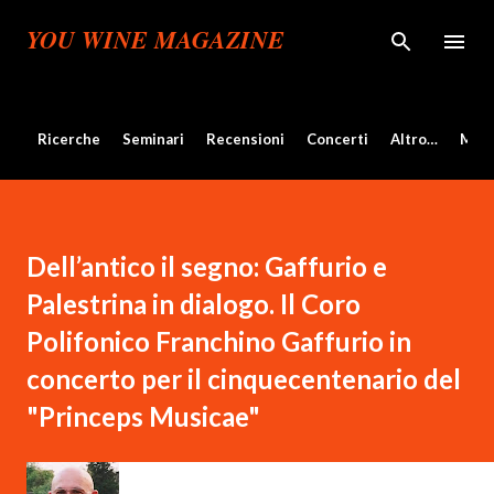
Passa ai contenuti principali
YOU WINE MAGAZINE
Ricerche
Seminari
Recensioni
Concerti
Altro…
Mos
Dell’antico il segno: Gaffurio e
Palestrina in dialogo. Il Coro
Polifonico Franchino Gaffurio in
concerto per il cinquecentenario del
"Princeps Musicae"