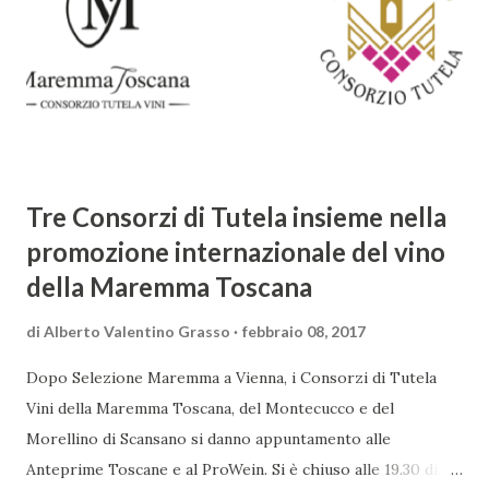
sorprendente. Marino visse in un'epoca di grandi
cambiamenti culturali e sociali, e la sua opera riflette questa
complessità. L'Adone è un poema epico-mitologico in 20
canti, composto da oltre 40.000 versi. Narra la storia
d'amore tra Venere e Adone, tratta dalla mitologia ...
Tre Consorzi di Tutela insieme nella
promozione internazionale del vino
della Maremma Toscana
di
Alberto Valentino Grasso
febbraio 08, 2017
Dopo Selezione Maremma a Vienna, i Consorzi di Tutela
Vini della Maremma Toscana, del Montecucco e del
Morellino di Scansano si danno appuntamento alle
Anteprime Toscane e al ProWein. Si è chiuso alle 19.30 di