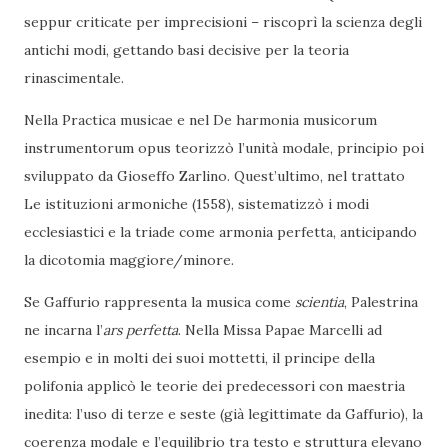
seppur criticate per imprecisioni – riscoprì la scienza degli
antichi modi, gettando basi decisive per la teoria
rinascimentale.
Nella Practica musicae e nel De harmonia musicorum
instrumentorum opus teorizzò l’unità modale, principio poi
sviluppato da Gioseffo Zarlino. Quest’ultimo, nel trattato
Le istituzioni armoniche (1558), sistematizzò i modi
ecclesiastici e la triade come armonia perfetta, anticipando
la dicotomia maggiore/minore.
Se Gaffurio rappresenta la musica come
scientia
, Palestrina
ne incarna l’
ars perfetta
. Nella Missa Papae Marcelli ad
esempio e in molti dei suoi mottetti, il principe della
polifonia applicò le teorie dei predecessori con maestria
inedita: l’uso di terze e seste (già legittimate da Gaffurio), la
coerenza modale e l’equilibrio tra testo e struttura elevano