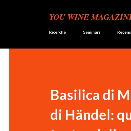
YOU WINE MAGAZIN
Ricerche
Seminari
Recens
Basilica di 
di Händel: q