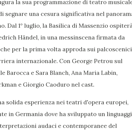
naugura la sua programmazione di teatro musical
i segnare una cesura significativa nel panoram
o. Dal 1° luglio, la Basilica di Massenzio ospiter
edrich Händel, in una messinscena firmata da
a che per la prima volta approda sui palcoscenici
arriera internazionale. Con George Petrou sul
le Barocca e Sara Blanch, Ana Maria Labin,
rkman e Giorgio Caoduro nel cast.
a solida esperienza nei teatri d'opera europei,
te in Germania dove ha sviluppato un linguagg
interpretazioni audaci e contemporanee del