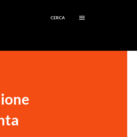
CERCA
zione
nta