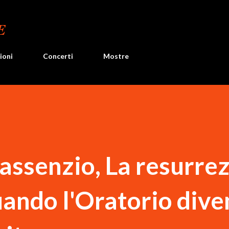
Passa ai contenuti principali
E
ioni
Concerti
Mostre
Massenzio, La resurre
uando l'Oratorio dive