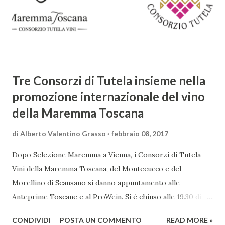
complessità. L'Adone è un poema epico-mitologico in 20
canti, composto da oltre 40.000 versi. Narra la storia
d'amore tra Venere e Adone, tratta dalla mitologia ...
Tre Consorzi di Tutela insieme nella
promozione internazionale del vino
della Maremma Toscana
di
Alberto Valentino Grasso
febbraio 08, 2017
Dopo Selezione Maremma a Vienna, i Consorzi di Tutela
Vini della Maremma Toscana, del Montecucco e del
Morellino di Scansano si danno appuntamento alle
Anteprime Toscane e al ProWein. Si è chiuso alle 19.30 di
giovedì 2 febbraio Selezione Maremma, evento organizzato
CONDIVIDI
POSTA UN COMMENTO
READ MORE »
presso l’Hotel Regina di Vienna dalla società Wein & Kultur,