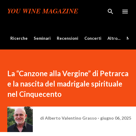
Passa ai contenuti principali
YOU WINE MAGAZINE
Ricerche
Seminari
Recensioni
Concerti
Altro…
Mos
La “Canzone alla Vergine” di Petrarca
e la nascita del madrigale spirituale
nel Cinquecento
di
Alberto Valentino Grasso
giugno 06, 2025