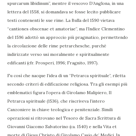
spurcarum libidinum”, mentre il vescovo D’Anglona, in una
lettera del 1558, si domandava se fosse lecito pubblicare
testi contenenti le sue rime. La Bulla del 1590 vietava
“cantiones obscenae et amatoriae”, ma l’Indice Clementino
del 1596 adottò un approccio più pragmatico, permettendo
la circolazione delle rime petrarchesche, purché
indirizzate verso usi moralmente e spiritualmente
edificanti (cfr. Prosperi, 1996; Fragnito, 1997).
Fu così che nacque l’idea di un “Petrarca spirituale”, riletta
secondo criteri di edificazione religiosa. Tra gli esempi più
emblematici figura l’opera di Girolamo Malipiero, Il
Petrarca spirituale (1536), che riscriveva l’intero
Canzoniere in chiave teologica e penitenziale. Simili
operazioni si ritrovano nel Tesoro de Sacra Scrittura di
Giovanni Giacomo Salvatorino (ca. 1540) e nella Vita et
morte di Giesu Christo di Girolamo Casio de’ Medici. In