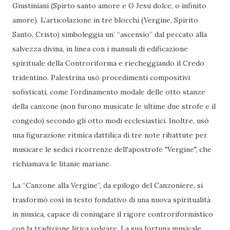
Giustiniani (Spirto santo amore e O Jesu dolce, o infinito
amore). L’articolazione in tre blocchi (Vergine, Spirito
Santo, Cristo) simboleggia un’ “ascensio” dal peccato alla
salvezza divina, in linea con i manuali di edificazione
spirituale della Controriforma e riecheggiando il Credo
tridentino. Palestrina usò procedimenti compositivi
sofisticati, come l’ordinamento modale delle otto stanze
della canzone (non furono musicate le ultime due strofe e il
congedo) secondo gli otto modi ecclesiastici. Inoltre, usò
una figurazione ritmica dattilica di tre note ribattute per
musicare le sedici ricorrenze dell'apostrofe "Vergine", che
richiamava le litanie mariane.
La “Canzone alla Vergine”, da epilogo del Canzoniere, si
trasformò così in testo fondativo di una nuova spiritualità
in musica, capace di coniugare il rigore controriformistico
con la tradizione lirica volgare. La sua fortuna musicale