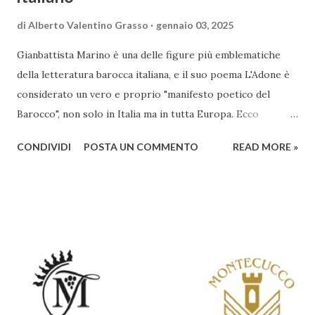
di
Alberto Valentino Grasso
gennaio 03, 2025
Gianbattista Marino è una delle figure più emblematiche
della letteratura barocca italiana, e il suo poema L'Adone è
considerato un vero e proprio "manifesto poetico del
Barocco", non solo in Italia ma in tutta Europa. Ecco
un'analisi del suo ruolo e delle caratteristiche che lo
CONDIVIDI
POSTA UN COMMENTO
READ MORE »
rendono un'opera fondamentale per il periodo. Marino fu
un poeta innovativo, tra i massimi esponenti della poesia
barocca, noto per il suo stile elaborato, ricco di metafore,
giochi di parole e virtuosismi linguistici. La sua poetica si
distacca dalla tradizione classica e rinascimentale,
abbracciando invece i principi del Barocco: l'arte come
meraviglia, l'ostentazione della tecnica e la ricerca del
sorprendente. Marino visse in un'epoca di grandi
cambiamenti culturali e sociali, e la sua opera riflette questa