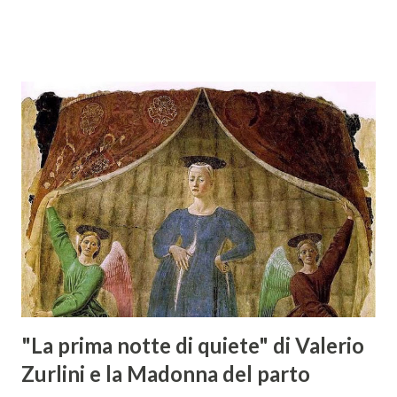
specializzata nella promozione del vino italiano – e non
solo – in Austria. Presenti all’appello - con una selezionata
rappresentanza di aziende - i tre Consorzi di Tutela del
territorio maremmano: Consorzio Tutela Vini della
Maremma Toscana, del Montecucco e del Morellino di
Scansano. Scopo dell’iniziativa è stato quello di promuovere
le eccellenze vitivinicole della regione in Austria, un
mercato dove il potenziale di crescita è ancora molto alto,
assistendo i produttori nella creazione di contatti
commerciali con gli operatori locali. Gli organizzatori
dell’evento, Christian Bauer, austriaco ed esperto di vini e
conoscitore dei mercati di lingua tedes...
"La prima notte di quiete" di Valerio
Zurlini e la Madonna del parto