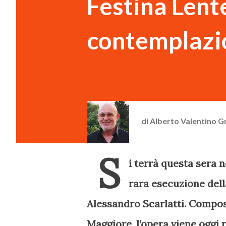
Festina Lente
contemplazi
di
Alberto Valentino G
S
i terrà questa sera 
rara esecuzione dell
Alessandro Scarlatti. Compost
Maggiore, l’opera viene oggi 