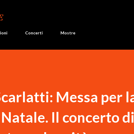
Passa ai contenuti principali
E
ioni
Concerti
Mostre
carlatti: Messa per l
 Natale. Il concerto d