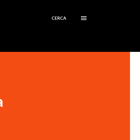
CERCA
a
i