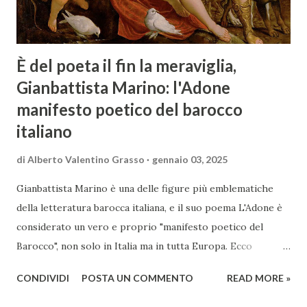
È del poeta il fin la meraviglia,
Gianbattista Marino: l'Adone
manifesto poetico del barocco
italiano
di
Alberto Valentino Grasso
gennaio 03, 2025
Gianbattista Marino è una delle figure più emblematiche
della letteratura barocca italiana, e il suo poema L'Adone è
considerato un vero e proprio "manifesto poetico del
Barocco", non solo in Italia ma in tutta Europa. Ecco
un'analisi del suo ruolo e delle caratteristiche che lo
CONDIVIDI
POSTA UN COMMENTO
READ MORE »
rendono un'opera fondamentale per il periodo. Marino fu
un poeta innovativo, tra i massimi esponenti della poesia