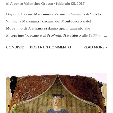
di
Alberto Valentino Grasso
febbraio 08, 2017
Dopo Selezione Maremma a Vienna, i Consorzi di Tutela
Vini della Maremma Toscana, del Montecucco e del
Morellino di Scansano si danno appuntamento alle
Anteprime Toscane e al ProWein. Si è chiuso alle 19.30 di
giovedì 2 febbraio Selezione Maremma, evento organizzato
CONDIVIDI
POSTA UN COMMENTO
READ MORE »
presso l’Hotel Regina di Vienna dalla società Wein & Kultur,
specializzata nella promozione del vino italiano – e non
solo – in Austria. Presenti all’appello - con una selezionata
rappresentanza di aziende - i tre Consorzi di Tutela del
territorio maremmano: Consorzio Tutela Vini della
Maremma Toscana, del Montecucco e del Morellino di
Scansano. Scopo dell’iniziativa è stato quello di promuovere
le eccellenze vitivinicole della regione in Austria, un
mercato dove il potenziale di crescita è ancora molto alto,