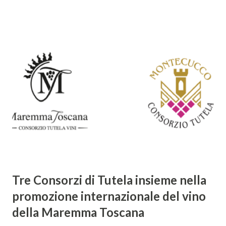
barocca, noto per il suo stile elaborato, ricco di metafore,
giochi di parole e virtuosismi linguistici. La sua poetica si
distacca dalla tradizione classica e rinascimentale,
abbracciando invece i principi del Barocco: l'arte come
meraviglia, l'ostentazione della tecnica e la ricerca del
sorprendente. Marino visse in un'epoca di grandi
cambiamenti culturali e sociali, e la sua opera riflette questa
complessità. L'Adone è un poema epico-mitologico in 20
canti, composto da oltre 40.000 versi. Narra la storia
d'amore tra Venere e Adone, tratta dalla mitologia ...
Tre Consorzi di Tutela insieme nella
promozione internazionale del vino
della Maremma Toscana