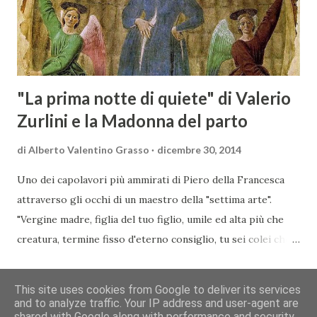
assistendo i produttori nella creazione di contatti
commerciali con gli operatori locali. Gli organizzatori
dell’evento, Christian Bauer, austriaco ed esperto di vini e
conoscitore dei mercati di lingua tedes...
"La prima notte di quiete" di Valerio
Zurlini e la Madonna del parto
di
Alberto Valentino Grasso
dicembre 30, 2014
Uno dei capolavori più ammirati di Piero della Francesca
attraverso gli occhi di un maestro della "settima arte".
"Vergine madre, figlia del tuo figlio, umile ed alta più che
creatura, termine fisso d'eterno consiglio, tu sei colei che
l'umana natura nobilitasti, sì che il suo fattore, non
CONDIVIDI
POSTA UN COMMENTO
READ MORE »
disdegnò di farsi sua fattura" Nella piccola chiesa di Santa
This site uses cookies from Google to deliver its services
Maria a Momentana, isolata in mezzo al verde delle pendici
and to analyze traffic. Your IP address and user-agent are
shared with Google along with performance and security