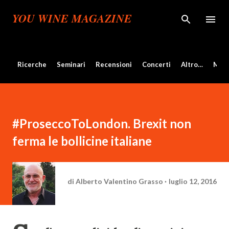
Passa ai contenuti principali
YOU WINE MAGAZINE
Ricerche
Seminari
Recensioni
Concerti
Altro…
Mos
#ProseccoToLondon. Brexit non
ferma le bollicine italiane
di
Alberto Valentino Grasso
luglio 12, 2016