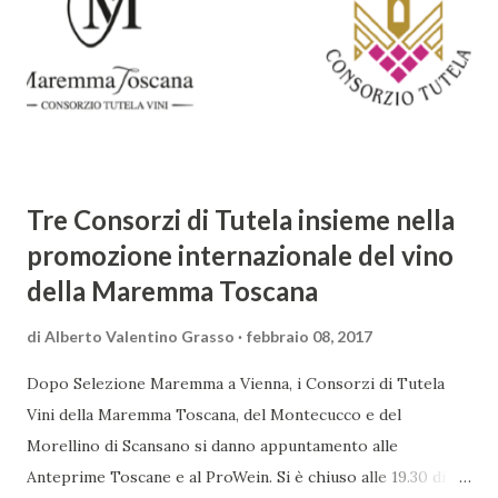
sorprendente. Marino visse in un'epoca di grandi
cambiamenti culturali e sociali, e la sua opera riflette questa
complessità. L'Adone è un poema epico-mitologico in 20
canti, composto da oltre 40.000 versi. Narra la storia
d'amore tra Venere e Adone, tratta dalla mitologia ...
Tre Consorzi di Tutela insieme nella
promozione internazionale del vino
della Maremma Toscana
di
Alberto Valentino Grasso
febbraio 08, 2017
Dopo Selezione Maremma a Vienna, i Consorzi di Tutela
Vini della Maremma Toscana, del Montecucco e del
Morellino di Scansano si danno appuntamento alle
Anteprime Toscane e al ProWein. Si è chiuso alle 19.30 di