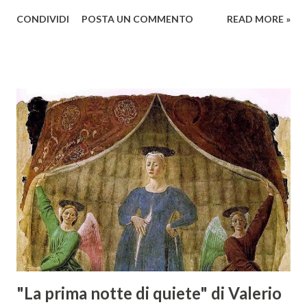
giovedì 2 febbraio Selezione Maremma, evento organizzato
CONDIVIDI
POSTA UN COMMENTO
READ MORE »
presso l’Hotel Regina di Vienna dalla società Wein & Kultur,
specializzata nella promozione del vino italiano – e non
solo – in Austria. Presenti all’appello - con una selezionata
rappresentanza di aziende - i tre Consorzi di Tutela del
territorio maremmano: Consorzio Tutela Vini della
Maremma Toscana, del Montecucco e del Morellino di
Scansano. Scopo dell’iniziativa è stato quello di promuovere
le eccellenze vitivinicole della regione in Austria, un
mercato dove il potenziale di crescita è ancora molto alto,
assistendo i produttori nella creazione di contatti
commerciali con gli operatori locali. Gli organizzatori
dell’evento, Christian Bauer, austriaco ed esperto di vini e
conoscitore dei mercati di lingua tedes...
"La prima notte di quiete" di Valerio