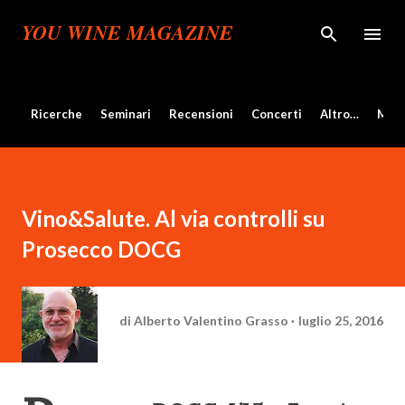
Passa ai contenuti principali
YOU WINE MAGAZINE
Ricerche
Seminari
Recensioni
Concerti
Altro…
Mos
Vino&Salute. Al via controlli su
Prosecco DOCG
di
Alberto Valentino Grasso
luglio 25, 2016