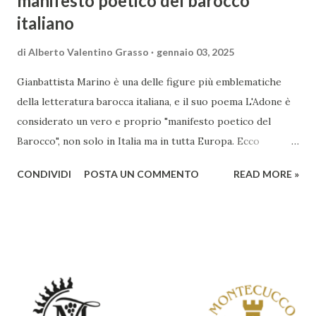
manifesto poetico del barocco
italiano
di
Alberto Valentino Grasso
gennaio 03, 2025
Gianbattista Marino è una delle figure più emblematiche
della letteratura barocca italiana, e il suo poema L'Adone è
considerato un vero e proprio "manifesto poetico del
Barocco", non solo in Italia ma in tutta Europa. Ecco
un'analisi del suo ruolo e delle caratteristiche che lo
CONDIVIDI
POSTA UN COMMENTO
READ MORE »
rendono un'opera fondamentale per il periodo. Marino fu
un poeta innovativo, tra i massimi esponenti della poesia
barocca, noto per il suo stile elaborato, ricco di metafore,
giochi di parole e virtuosismi linguistici. La sua poetica si
distacca dalla tradizione classica e rinascimentale,
abbracciando invece i principi del Barocco: l'arte come
meraviglia, l'ostentazione della tecnica e la ricerca del