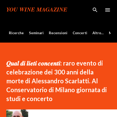
Passa ai contenuti principali
YOU WINE MAGAZINE
Ricerche
Seminari
Recensioni
Concerti
Altro…
Mos
𝑸𝒖𝒂𝒍 𝒅𝒊 𝒍𝒊𝒆𝒕𝒊 𝒄𝒐𝒏𝒄𝒆𝒏𝒕𝒊: raro evento di
celebrazione dei 300 anni della
morte di Alessandro Scarlatti. Al
Conservatorio di Milano giornata di
studi e concerto