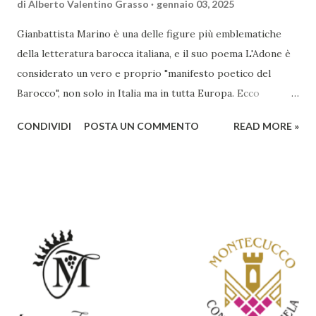
di
Alberto Valentino Grasso
gennaio 03, 2025
Gianbattista Marino è una delle figure più emblematiche
della letteratura barocca italiana, e il suo poema L'Adone è
considerato un vero e proprio "manifesto poetico del
Barocco", non solo in Italia ma in tutta Europa. Ecco
un'analisi del suo ruolo e delle caratteristiche che lo
CONDIVIDI
POSTA UN COMMENTO
READ MORE »
rendono un'opera fondamentale per il periodo. Marino fu
un poeta innovativo, tra i massimi esponenti della poesia
barocca, noto per il suo stile elaborato, ricco di metafore,
giochi di parole e virtuosismi linguistici. La sua poetica si
distacca dalla tradizione classica e rinascimentale,
abbracciando invece i principi del Barocco: l'arte come
meraviglia, l'ostentazione della tecnica e la ricerca del
sorprendente. Marino visse in un'epoca di grandi
cambiamenti culturali e sociali, e la sua opera riflette questa
complessità. L'Adone è un poema epico-mitologico in 20