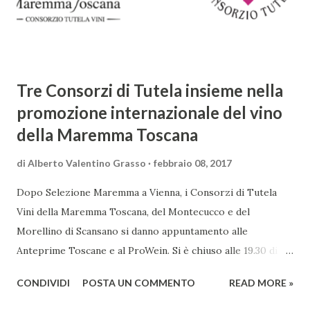
canti, composto da oltre 40.000 versi. Narra la storia
d'amore tra Venere e Adone, tratta dalla mitologia ...
Tre Consorzi di Tutela insieme nella
promozione internazionale del vino
della Maremma Toscana
di
Alberto Valentino Grasso
febbraio 08, 2017
Dopo Selezione Maremma a Vienna, i Consorzi di Tutela
Vini della Maremma Toscana, del Montecucco e del
Morellino di Scansano si danno appuntamento alle
Anteprime Toscane e al ProWein. Si è chiuso alle 19.30 di
giovedì 2 febbraio Selezione Maremma, evento organizzato
CONDIVIDI
POSTA UN COMMENTO
READ MORE »
presso l’Hotel Regina di Vienna dalla società Wein & Kultur,
specializzata nella promozione del vino italiano – e non