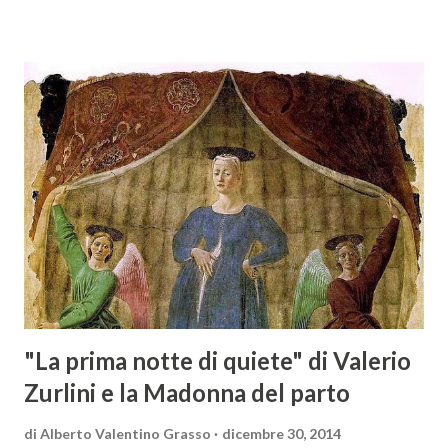
solo – in Austria. Presenti all’appello - con una selezionata
rappresentanza di aziende - i tre Consorzi di Tutela del
territorio maremmano: Consorzio Tutela Vini della
Maremma Toscana, del Montecucco e del Morellino di
Scansano. Scopo dell’iniziativa è stato quello di promuovere
le eccellenze vitivinicole della regione in Austria, un
mercato dove il potenziale di crescita è ancora molto alto,
assistendo i produttori nella creazione di contatti
commerciali con gli operatori locali. Gli organizzatori
dell’evento, Christian Bauer, austriaco ed esperto di vini e
conoscitore dei mercati di lingua tedes...
"La prima notte di quiete" di Valerio
Zurlini e la Madonna del parto
di
Alberto Valentino Grasso
dicembre 30, 2014