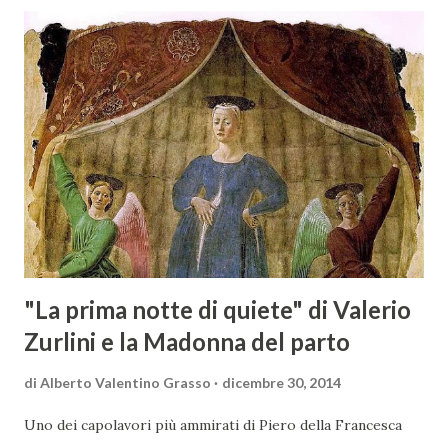
rappresentanza di aziende - i tre Consorzi di Tutela del
territorio maremmano: Consorzio Tutela Vini della
Maremma Toscana, del Montecucco e del Morellino di
Scansano. Scopo dell’iniziativa è stato quello di promuovere
le eccellenze vitivinicole della regione in Austria, un
mercato dove il potenziale di crescita è ancora molto alto,
assistendo i produttori nella creazione di contatti
commerciali con gli operatori locali. Gli organizzatori
dell’evento, Christian Bauer, austriaco ed esperto di vini e
conoscitore dei mercati di lingua tedes...
"La prima notte di quiete" di Valerio
Zurlini e la Madonna del parto
di
Alberto Valentino Grasso
dicembre 30, 2014
Uno dei capolavori più ammirati di Piero della Francesca