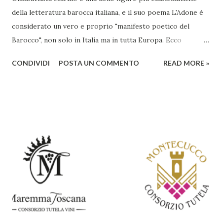
della letteratura barocca italiana, e il suo poema L'Adone è
considerato un vero e proprio "manifesto poetico del
Barocco", non solo in Italia ma in tutta Europa. Ecco
un'analisi del suo ruolo e delle caratteristiche che lo
CONDIVIDI
POSTA UN COMMENTO
READ MORE »
rendono un'opera fondamentale per il periodo. Marino fu
un poeta innovativo, tra i massimi esponenti della poesia
barocca, noto per il suo stile elaborato, ricco di metafore,
giochi di parole e virtuosismi linguistici. La sua poetica si
distacca dalla tradizione classica e rinascimentale,
abbracciando invece i principi del Barocco: l'arte come
meraviglia, l'ostentazione della tecnica e la ricerca del
sorprendente. Marino visse in un'epoca di grandi
cambiamenti culturali e sociali, e la sua opera riflette questa
complessità. L'Adone è un poema epico-mitologico in 20
canti, composto da oltre 40.000 versi. Narra la storia
d'amore tra Venere e Adone, tratta dalla mitologia ...