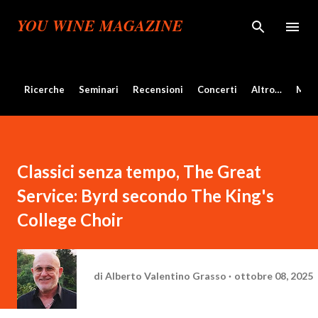
Passa ai contenuti principali
YOU WINE MAGAZINE
Ricerche
Seminari
Recensioni
Concerti
Altro…
Mos
Classici senza tempo, The Great
Service: Byrd secondo The King's
College Choir
di
Alberto Valentino Grasso
ottobre 08, 2025