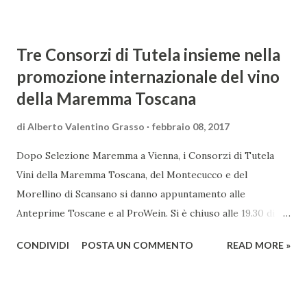
Tre Consorzi di Tutela insieme nella
promozione internazionale del vino
della Maremma Toscana
di
Alberto Valentino Grasso
febbraio 08, 2017
Dopo Selezione Maremma a Vienna, i Consorzi di Tutela
Vini della Maremma Toscana, del Montecucco e del
Morellino di Scansano si danno appuntamento alle
Anteprime Toscane e al ProWein. Si è chiuso alle 19.30 di
giovedì 2 febbraio Selezione Maremma, evento organizzato
CONDIVIDI
POSTA UN COMMENTO
READ MORE »
presso l’Hotel Regina di Vienna dalla società Wein & Kultur,
specializzata nella promozione del vino italiano – e non
solo – in Austria. Presenti all’appello - con una selezionata