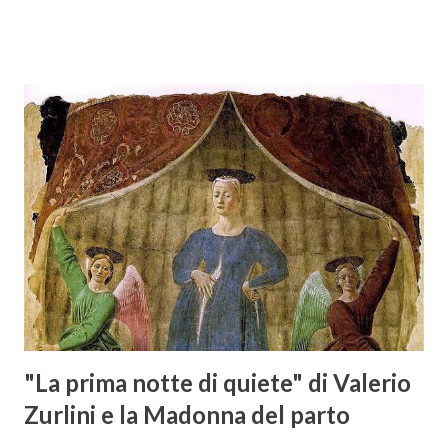
specializzata nella promozione del vino italiano – e non
solo – in Austria. Presenti all’appello - con una selezionata
rappresentanza di aziende - i tre Consorzi di Tutela del
territorio maremmano: Consorzio Tutela Vini della
Maremma Toscana, del Montecucco e del Morellino di
Scansano. Scopo dell’iniziativa è stato quello di promuovere
le eccellenze vitivinicole della regione in Austria, un
mercato dove il potenziale di crescita è ancora molto alto,
assistendo i produttori nella creazione di contatti
commerciali con gli operatori locali. Gli organizzatori
dell’evento, Christian Bauer, austriaco ed esperto di vini e
conoscitore dei mercati di lingua tedes...
"La prima notte di quiete" di Valerio
Zurlini e la Madonna del parto