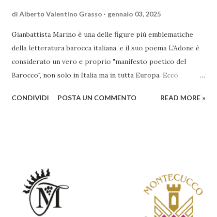
di
Alberto Valentino Grasso
gennaio 03, 2025
Gianbattista Marino è una delle figure più emblematiche
della letteratura barocca italiana, e il suo poema L'Adone è
considerato un vero e proprio "manifesto poetico del
Barocco", non solo in Italia ma in tutta Europa. Ecco
un'analisi del suo ruolo e delle caratteristiche che lo
CONDIVIDI
POSTA UN COMMENTO
READ MORE »
rendono un'opera fondamentale per il periodo. Marino fu
un poeta innovativo, tra i massimi esponenti della poesia
barocca, noto per il suo stile elaborato, ricco di metafore,
giochi di parole e virtuosismi linguistici. La sua poetica si
distacca dalla tradizione classica e rinascimentale,
abbracciando invece i principi del Barocco: l'arte come
meraviglia, l'ostentazione della tecnica e la ricerca del
sorprendente. Marino visse in un'epoca di grandi
cambiamenti culturali e sociali, e la sua opera riflette questa