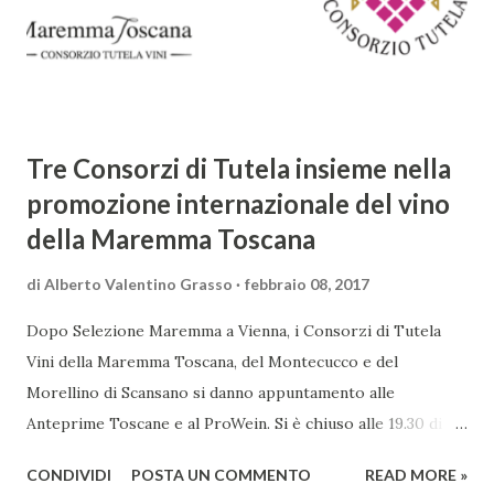
complessità. L'Adone è un poema epico-mitologico in 20
canti, composto da oltre 40.000 versi. Narra la storia
d'amore tra Venere e Adone, tratta dalla mitologia ...
Tre Consorzi di Tutela insieme nella
promozione internazionale del vino
della Maremma Toscana
di
Alberto Valentino Grasso
febbraio 08, 2017
Dopo Selezione Maremma a Vienna, i Consorzi di Tutela
Vini della Maremma Toscana, del Montecucco e del
Morellino di Scansano si danno appuntamento alle
Anteprime Toscane e al ProWein. Si è chiuso alle 19.30 di
giovedì 2 febbraio Selezione Maremma, evento organizzato
CONDIVIDI
POSTA UN COMMENTO
READ MORE »
presso l’Hotel Regina di Vienna dalla società Wein & Kultur,