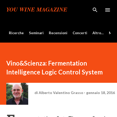
Passa ai contenuti principali
YOU WINE MAGAZINE
Ricerche
Seminari
Recensioni
Concerti
Altro…
Mos
Vino&Scienza: Fermentation
Intelligence Logic Control System
di
Alberto Valentino Grasso
gennaio 18, 2016