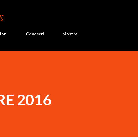
Passa ai contenuti principali
E
ioni
Concerti
Mostre
RE 2016